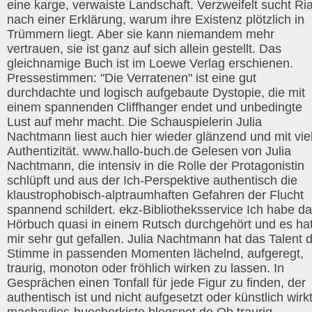
eine karge, verwaiste Landschaft. Verzweifelt sucht Ri
nach einer Erklärung, warum ihre Existenz plötzlich in
Trümmern liegt. Aber sie kann niemandem mehr
vertrauen, sie ist ganz auf sich allein gestellt. Das
gleichnamige Buch ist im Loewe Verlag erschienen.
Pressestimmen: "Die Verratenen" ist eine gut
durchdachte und logisch aufgebaute Dystopie, die mit
einem spannenden Cliffhanger endet und unbedingte
Lust auf mehr macht. Die Schauspielerin Julia
Nachtmann liest auch hier wieder glänzend und mit vie
Authentizität. www.hallo-buch.de Gelesen von Julia
Nachtmann, die intensiv in die Rolle der Protagonistin
schlüpft und aus der Ich-Perspektive authentisch die
klaustrophobisch-alptraumhaften Gefahren der Flucht
spannend schildert. ekz-Bibliotheksservice Ich habe d
Hörbuch quasi in einem Rutsch durchgehört und es ha
mir sehr gut gefallen. Julia Nachtmann hat das Talent d
Stimme in passenden Momenten lächelnd, aufgeregt,
traurig, monoton oder fröhlich wirken zu lassen. In
Gesprächen einen Tonfall für jede Figur zu finden, der
authentisch ist und nicht aufgesetzt oder künstlich wirkt