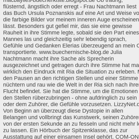
macbaylies-buecherkiste.blogspot.de Ob traurig,
flüsternd, ängstlich oder erregt - Frau Nachtmann liest
das Buch Ursula Poznanskis auf eine Art und Weise vo
die farbige Bilder vor meinem inneren Auge erscheinen
lässt. Besonders gut gefiel mir, das sie eine gewisse
Rauheit in ihre Stimme legte, sobald sie den Part eines
Mannes las und gleichzeitig sehr lebendig sprach,
Gefühle und Gedanken Elerias überzeugend an mein 
transportierte. www.buechernische-blog.de Julia
Nachtmann macht ihre Sache als Sprecherin
ausgezeichnet und getragen durch ihre Stimme hat m
wirklich den Eindruck mit Ria die Situation zu erleben. 
den Pausen an den richtigen Stellen und einer Stimme
nüchtern und rau wie die Welt in der Ria sich nach ihre
Flucht befindet. Sie hat die Stimme, um die Emotionen
den Stellen rüberzubringen - ohne aufdringlich zu sein
oder dem Zuhörer, die Gefühle vorzusetzen. LizzyNet.
Von Beginn an überzeugt diese Dystopie in allen
Belangen und vollbringt das Kunstwerk, seinen Zuhöre
von der ersten Sekunde an zu fesseln und nicht mehr l
zu lassen. Ein Hörbuch der Spitzenklasse, das zur
Ausstattung auf einer einsamen Insel gehört. COM-ON