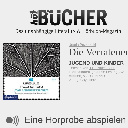
Ursula Poznanski
Die Verratene
JUGEND UND KINDER
Gelesen von
Julia Nachtmann
Informationen: gekürzte Lesung, 349
Minuten, 5 CDs, 19.99 €
Verlag: Goya libre
Eine Hörprobe abspielen