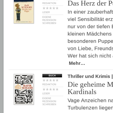
Das Herz der 
REDAKTION
In einer zauberhaf
LESER
EIGENE
viel Sensibilität e
REZENSION
SCHREIBEN
nur von der tiefen
kleinen Mädchens 
besonderen Puppe,
von Liebe, Freunds
Wer hat sich nicht
Mehr…
Thriller und Krimis
BUCH
Die geheime M
REDAKTION
Kardinals
LESER
EIGENE
Vage Anzeichen na
REZENSION
SCHREIBEN
Turbulenzen liegen