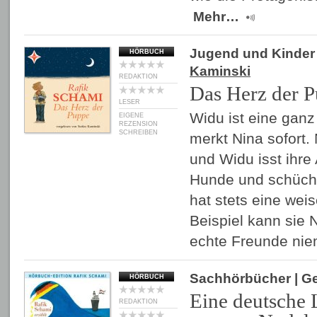
Mehr…
Jugend und Kinder
HÖRBUCH
Kaminski
REDAKTION
Das Herz der 
LESER
Widu ist eine gan
EIGENE
REZENSION
SCHREIBEN
merkt Nina sofort. 
und Widu isst ihre 
Hunde und schücht
hat stets eine wei
Beispiel kann sie 
echte Freunde ni
Sachhörbücher
| G
HÖRBUCH
Eine deutsche 
REDAKTION