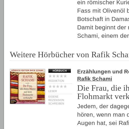
ein römischer Kuri
Fass mit Olivenöl b
Botschaft in Damas
Damit beginnt der
Schami, einem de
Weitere Hörbücher von Rafik Sch
Erzählungen und 
HÖRBUCH
Rafik Schami
REDAKTION
Die Frau, die 
LESER
Flohmarkt verk
EIGENE
REZENSION
SCHREIBEN
Jedem, der dagegen
hören, wenn man 
Augen hat, sei Ra