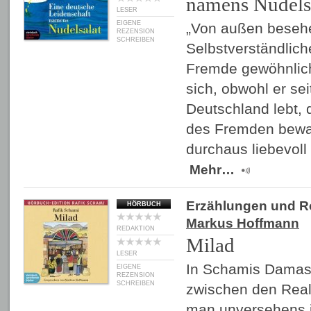
namens Nudels
LESER
EIGENE
„Von außen besehe
REZENSION
SCHREIBEN
Selbstverständlic
Fremde gewöhnlich
sich, obwohl er sei
Deutschland lebt,
des Fremden bewa
durchaus liebevoll
Mehr…
Erzählungen und 
HÖRBUCH
Markus Hoffmann
REDAKTION
Milad
LESER
In Schamis Damask
EIGENE
REZENSION
SCHREIBEN
zwischen den Reali
man unversehens i