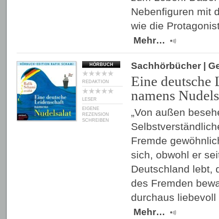
Nebenfiguren mit d
wie die Protagoni
Mehr…
Sachhörbücher
| G
HÖRBUCH
Eine deutsche 
REDAKTION
namens Nudels
LESER
EIGENE
„Von außen besehe
REZENSION
SCHREIBEN
Selbstverständlic
Fremde gewöhnlich
sich, obwohl er sei
Deutschland lebt,
des Fremden bewa
durchaus liebevoll
Mehr…