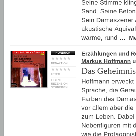
Seine Stimme klin
Sand. Seine Beto
Sein Damaszener A
akustische Äquival
warme, rund …
M
Erzählungen und 
HÖRBUCH
Markus Hoffmann
u
REDAKTION
Das Geheimnis
LESER
Hoffmann erweckt 
EIGENE
REZENSION
SCHREIBEN
Sprache, die Gerä
Farben des Damask
vor allem aber di
zum Leben. Dabei 
Nebenfiguren mit d
wie die Protagoni