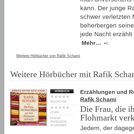
kann. Der junge Ra
schwer verletzten 
beherbergen seine 
jede Nacht erzähl
Mehr…
Weitere Hörbücher von Rafik Schami
Weitere Hörbücher mit Rafik Scha
Erzählungen und 
HÖRBUCH
Rafik Schami
REDAKTION
Die Frau, die 
LESER
Flohmarkt verk
EIGENE
REZENSION
SCHREIBEN
Jedem, der dagegen