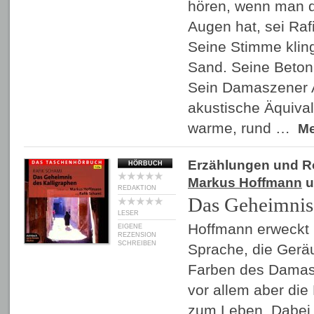
hören, wenn man 
Augen hat, sei Ra
Seine Stimme klin
Sand. Seine Beto
Sein Damaszener A
akustische Äquival
warme, rund …
M
Erzählungen und 
HÖRBUCH
Markus Hoffmann
u
REDAKTION
Das Geheimnis
LESER
Hoffmann erweckt 
EIGENE
REZENSION
SCHREIBEN
Sprache, die Gerä
Farben des Damask
vor allem aber di
zum Leben. Dabei 