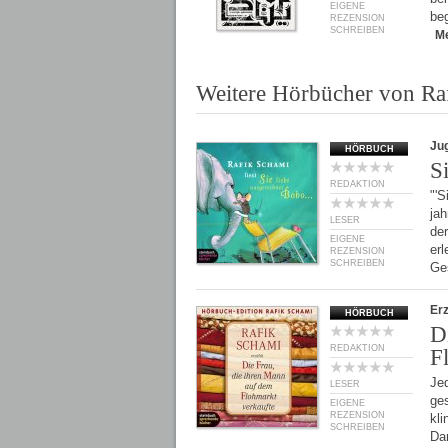
EIGENE
be
REZENSION
SCHREIBEN
M
Weitere Hörbücher von Ra
Ju
HÖRBUCH
S
REDAKTION
"'S
ja
LESER
de
EIGENE
er
REZENSION
SCHREIBEN
Ge
Er
HÖRBUCH
D
REDAKTION
F
Je
LESER
ge
EIGENE
REZENSION
kl
SCHREIBEN
Da