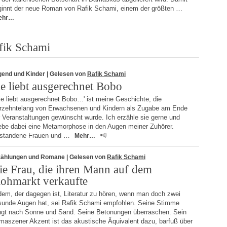
ginnt der neue Roman von Rafik Schami, einem der größten …
ehr…
fik Schami
gend und Kinder
| Gelesen von
Rafik Schami
ie liebt ausgerechnet Bobo
ie liebt ausgerechnet Bobo…' ist meine Geschichte, die
hrzehntelang von Erwachsenen und Kindern als Zugabe am Ende
r Veranstaltungen gewünscht wurde. Ich erzähle sie gerne und
lebe dabei eine Metamorphose in den Augen meiner Zuhörer.
standene Frauen und …
Mehr…
zählungen und Romane
| Gelesen von
Rafik Schami
ie Frau, die ihren Mann auf dem
lohmarkt verkaufte
dem, der dagegen ist, Literatur zu hören, wenn man doch zwei
sunde Augen hat, sei Rafik Schami empfohlen. Seine Stimme
ingt nach Sonne und Sand. Seine Betonungen überraschen. Sein
maszener Akzent ist das akustische Äquivalent dazu, barfuß über