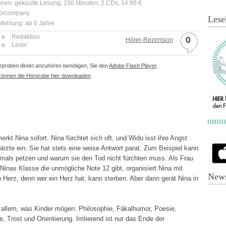
onen: gekürzte Lesung, 150 Minuten, 2 CDs, 14.95 €
Hörcompany
Lese
fehlung: ab 6 Jahre
Redaktion
0
Hörer-Rezension
Leser
proben direkt anzuhören benötigen, Sie den
Adobe Flash Player
.
können die Hörprobe hier downloaden
kt Nina sofort. Nina fürchtet sich oft, und Widu isst ihre Angst
ärzte ein. Sie hat stets eine weise Antwort parat. Zum Beispiel kann
emals petzen und warum sie den Tod nicht fürchten muss. Als Frau
inas Klasse die unmögliche Note 12 gibt, organisiert Nina mit
News
Herz, denn wer ein Herz hat, kann sterben. Aber dann gerät Nina in
t allem, was Kinder mögen: Philosophie, Fäkalhumor, Poesie,
, Trost und Orientierung. Irritierend ist nur das Ende der