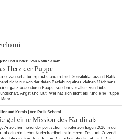
 Schami
gend und Kinder
| Von
Rafik Schami
as Herz der Puppe
einer zauberhaften Sprache und mit viel Sensibilität erzählt Rafik
hami nicht nur von der tiefen Beziehung eines kleinen Mädchens
 einer ganz besonderen Puppe, sondern vor allem von Liebe,
undschaft, Angst und Mut. Wer hat sich nicht als Kind eine Puppe
Mehr…
iller und Krimis
| Von
Rafik Schami
ie geheime Mission des Kardinals
e Anzeichen nahender politischer Turbulenzen liegen 2010 in der
t, als ein römischer Kurienkardinal tot in einem Fass mit Olivenöl
 der italienischen Botschaft in Damaskus abgeliefert wird. Damit