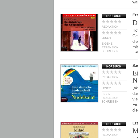
wa
Er
HÖRBUCH
D
REDAKTION
Ho
Ge
LESER
di
EIGENE
mit
REZENSION
SCHREIBEN
Sa
HÖRBUCH
E
REDAKTION
N
„V
LESER
das
EIGENE
REZENSION
vie
SCHREIBEN
Fre
di
Er
HÖRBUCH
M
REDAKTION