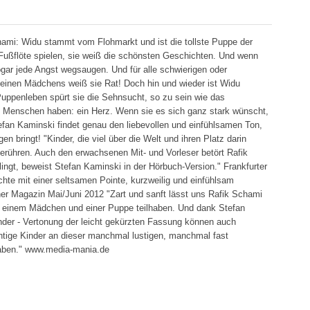
ami: Widu stammt vom Flohmarkt und ist die tollste Puppe der
Fußflöte spielen, sie weiß die schönsten Geschichten. Und wenn
gar jede Angst wegsaugen. Und für alle schwierigen oder
leinen Mädchens weiß sie Rat! Doch hin und wieder ist Widu
Puppenleben spürt sie die Sehnsucht, so zu sein wie das
e Menschen haben: ein Herz. Wenn sie es sich ganz stark wünscht,
efan Kaminski findet genau den liebevollen und einfühlsamen Ton,
n bringt! "Kinder, die viel über die Welt und ihren Platz darin
rühren. Auch den erwachsenen Mit- und Vorleser betört Rafik
ingt, beweist Stefan Kaminski in der Hörbuch-Version." Frankfurter
hte mit einer seltsamen Pointe, kurzweilig und einfühlsam
her Magazin Mai/Juni 2012 "Zart und sanft lässt uns Rafik Schami
 einem Mädchen und einer Puppe teilhaben. Und dank Stefan
der - Vertonung der leicht gekürzten Fassung können auch
tige Kinder an dieser manchmal lustigen, manchmal fast
lhaben." www.media-mania.de