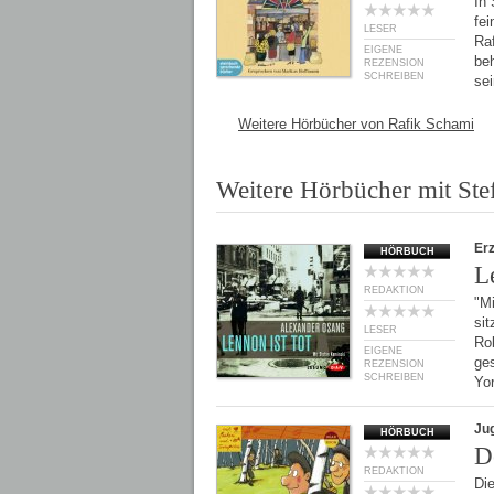
In
fe
LESER
Raf
EIGENE
beh
REZENSION
SCHREIBEN
se
Weitere Hörbücher von Rafik Schami
Weitere Hörbücher mit St
Er
HÖRBUCH
L
REDAKTION
"M
si
LESER
Rob
EIGENE
ges
REZENSION
SCHREIBEN
Yo
Ju
HÖRBUCH
D
REDAKTION
Di