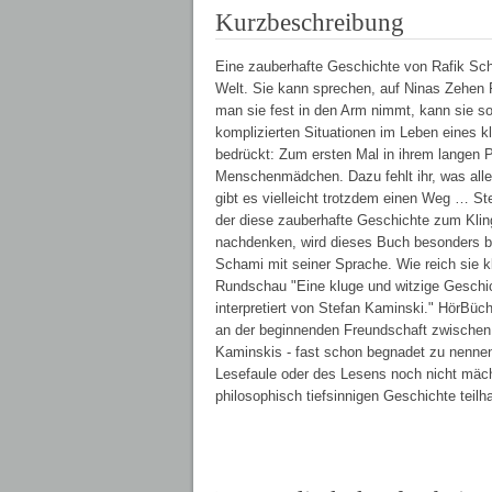
Kurzbeschreibung
Eine zauberhafte Geschichte von Rafik Sch
Welt. Sie kann sprechen, auf Ninas Zehen 
man sie fest in den Arm nimmt, kann sie so
komplizierten Situationen im Leben eines k
bedrückt: Zum ersten Mal in ihrem langen 
Menschenmädchen. Dazu fehlt ihr, was all
gibt es vielleicht trotzdem einen Weg … St
der diese zauberhafte Geschichte zum Klinge
nachdenken, wird dieses Buch besonders be
Schami mit seiner Sprache. Wie reich sie kl
Rundschau "Eine kluge und witzige Geschic
interpretiert von Stefan Kaminski." HörBüc
an der beginnenden Freundschaft zwischen
Kaminskis - fast schon begnadet zu nennen
Lesefaule oder des Lesens noch nicht mäch
philosophisch tiefsinnigen Geschichte tei