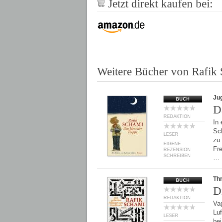
Jetzt direkt kaufen bei:
Weitere Bücher von Rafik
Ju
BUCH
D
REDAKTION
In 
Sc
LESER
zu
EIGENE
Fre
REZENSION
SCHREIBEN
…
Thr
BUCH
D
REDAKTION
Vag
Luf
LESER
bei