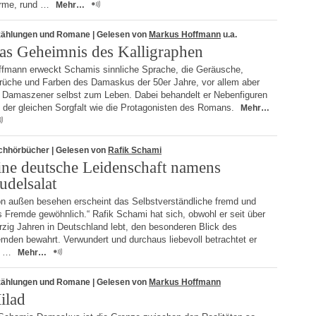
rme, rund …
Mehr…
zählungen und Romane
| Gelesen von
Markus Hoffmann
u.a.
as Geheimnis des Kalligraphen
ffmann erweckt Schamis sinnliche Sprache, die Geräusche,
rüche und Farben des Damaskus der 50er Jahre, vor allem aber
e Damaszener selbst zum Leben. Dabei behandelt er Nebenfiguren
 der gleichen Sorgfalt wie die Protagonisten des Romans.
Mehr…
chhörbücher
| Gelesen von
Rafik Schami
ine deutsche Leidenschaft namens
udelsalat
on außen besehen erscheint das Selbstverständliche fremd und
 Fremde gewöhnlich.“ Rafik Schami hat sich, obwohl er seit über
rzig Jahren in Deutschland lebt, den besonderen Blick des
mden bewahrt. Verwundert und durchaus liebevoll betrachtet er
e …
Mehr…
zählungen und Romane
| Gelesen von
Markus Hoffmann
ilad