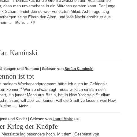
 Schamis Damaskus ist die Grenze zwischen den Realitäten so
in, dass man unversehens in ein Märchen geraten kann. Der junge
ik Schami findet den schwer verletzten Milad. Acht Tage lang
erbergen seine Eltern den Alten, und jede Nacht erzählt er aus
inem …
Mehr…
efan Kaminski
zählungen und Romane
| Gelesen von
Stefan Kaminski
ennon ist tot
it meinem Wochenendprogramm hätte ich auch im Gefängnis
tzen können." Wer so etwas sagt, muss wirklich einsam sein.
ert, ein junger Mann aus Berlin, hat in New York sein Studium
chmissen, will aber auf keinen Fall die Stadt verlassen, weil New
rk eine …
Mehr…
gend und Kinder
| Gelesen von
Laura Maire
u.a.
er Krieg der Knöpfe
e Messlatte lag besonders hoch. Mit dem "Gespenst von