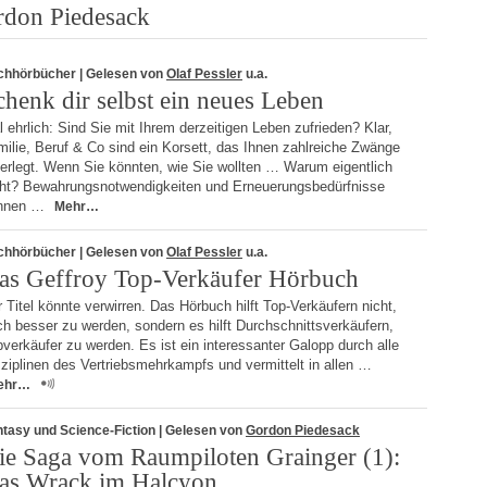
rdon Piedesack
chhörbücher
| Gelesen von
Olaf Pessler
u.a.
chenk dir selbst ein neues Leben
 ehrlich: Sind Sie mit Ihrem derzeitigen Leben zufrieden? Klar,
ilie, Beruf & Co sind ein Korsett, das Ihnen zahlreiche Zwänge
ferlegt. Wenn Sie könnten, wie Sie wollten … Warum eigentlich
cht? Bewahrungsnotwendigkeiten und Erneuerungsbedürfnisse
nnen …
Mehr…
chhörbücher
| Gelesen von
Olaf Pessler
u.a.
as Geffroy Top-Verkäufer Hörbuch
 Titel könnte verwirren. Das Hörbuch hilft Top-Verkäufern nicht,
h besser zu werden, sondern es hilft Durchschnittsverkäufern,
verkäufer zu werden. Es ist ein interessanter Galopp durch alle
ziplinen des Vertriebsmehrkampfs und vermittelt in allen …
ehr…
tasy und Science-Fiction
| Gelesen von
Gordon Piedesack
ie Saga vom Raumpiloten Grainger (1):
as Wrack im Halcyon