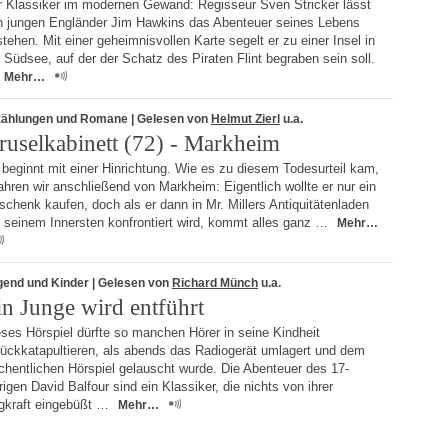
r Klassiker im modernen Gewand: Regisseur Sven Stricker lässt
n jungen Engländer Jim Hawkins das Abenteuer seines Lebens
tehen. Mit einer geheimnisvollen Karte segelt er zu einer Insel in
 Südsee, auf der der Schatz des Piraten Flint begraben sein soll.
Mehr…
zählungen und Romane
| Gelesen von
Helmut Zierl
u.a.
ruselkabinett (72) - Markheim
beginnt mit einer Hinrichtung. Wie es zu diesem Todesurteil kam,
ahren wir anschließend von Markheim: Eigentlich wollte er nur ein
chenk kaufen, doch als er dann in Mr. Millers Antiquitätenladen
t seinem Innersten konfrontiert wird, kommt alles ganz …
Mehr…
gend und Kinder
| Gelesen von
Richard Münch
u.a.
in Junge wird entführt
ses Hörspiel dürfte so manchen Hörer in seine Kindheit
rückkatapultieren, als abends das Radiogerät umlagert und dem
chentlichen Hörspiel gelauscht wurde. Die Abenteuer des 17-
rigen David Balfour sind ein Klassiker, die nichts von ihrer
gkraft eingebüßt …
Mehr…