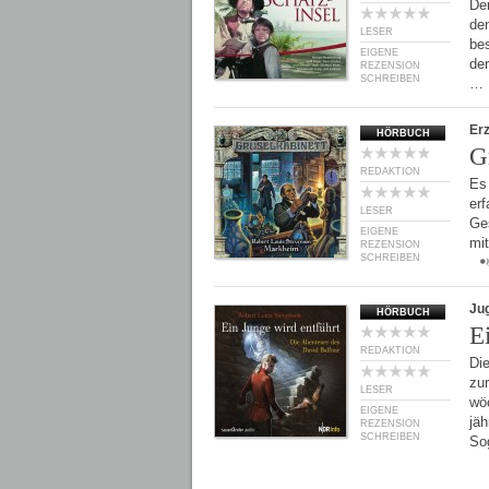
De
de
LESER
bes
EIGENE
der
REZENSION
SCHREIBEN
…
Er
HÖRBUCH
G
REDAKTION
Es 
erf
LESER
Ges
EIGENE
mi
REZENSION
SCHREIBEN
Ju
HÖRBUCH
E
REDAKTION
Die
zu
LESER
wö
EIGENE
jäh
REZENSION
SCHREIBEN
So