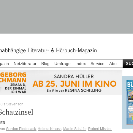
azin
Netzliteratur
Blog
Umfrage
Index
Service
Abo
ouis Stevenson
Schatzinsel
KER
 von
Gordon Piedesack
,
Helmut Krauss
,
Martin Schäfer
,
Robert Missler