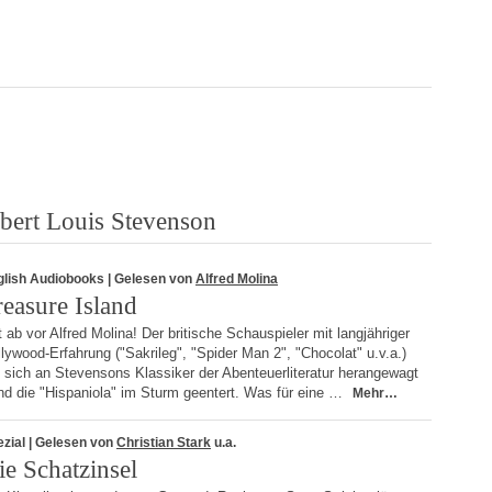
bert Louis Stevenson
glish Audiobooks
| Gelesen von
Alfred Molina
reasure Island
 ab vor Alfred Molina! Der britische Schauspieler mit langjähriger
lywood-Erfahrung ("Sakrileg", "Spider Man 2", "Chocolat" u.v.a.)
 sich an Stevensons Klassiker der Abenteuerliteratur herangewagt
nd die "Hispaniola" im Sturm geentert. Was für eine …
Mehr…
zial
| Gelesen von
Christian Stark
u.a.
ie Schatzinsel