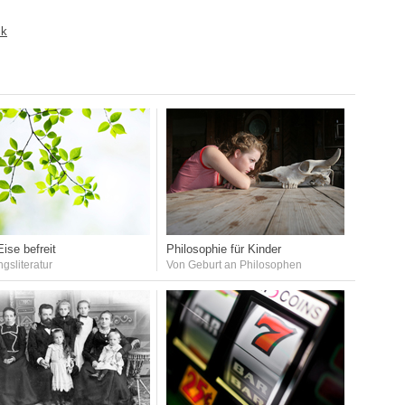
ck
ise befreit
Philosophie für Kinder
ngsliteratur
Von Geburt an Philosophen