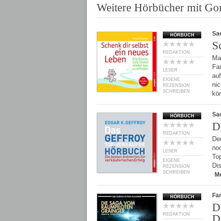
Weitere Hörbücher mit Go
Sa
HÖRBUCH
S
REDAKTION
Mal
Fam
LESER
au
EIGENE
ni
REZENSION
SCHREIBEN
kö
Sa
HÖRBUCH
D
REDAKTION
Der
noc
LESER
Top
EIGENE
Dis
REZENSION
SCHREIBEN
M
Fan
HÖRBUCH
D
REDAKTION
D