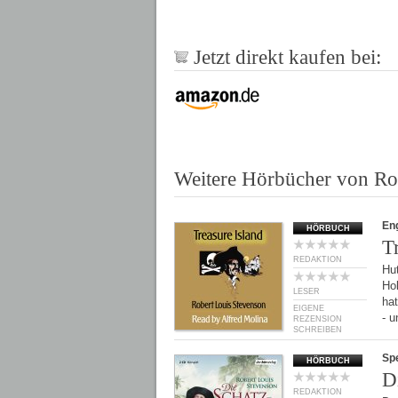
Jetzt direkt kaufen bei:
Weitere Hörbücher von Ro
En
HÖRBUCH
T
REDAKTION
Hut
Hol
LESER
hat
EIGENE
- u
REZENSION
SCHREIBEN
Spe
HÖRBUCH
D
REDAKTION