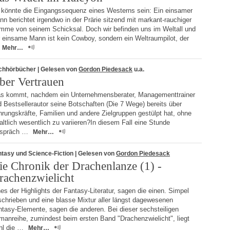
 könnte die Eingangssequenz eines Westerns sein: Ein einsamer
n berichtet irgendwo in der Prärie sitzend mit markant-rauchiger
imme von seinem Schicksal. Doch wir befinden uns im Weltall und
r einsame Mann ist kein Cowboy, sondern ein Weltraumpilot, der
Mehr…
chhörbücher
| Gelesen von
Gordon Piedesack
u.a.
ber Vertrauen
s kommt, nachdem ein Unternehmensberater, Managementtrainer
 Bestsellerautor seine Botschaften (Die 7 Wege) bereits über
rungskräfte, Familien und andere Zielgruppen gestülpt hat, ohne
altlich wesentlich zu variieren?In diesem Fall eine Stunde
spräch …
Mehr…
tasy und Science-Fiction
| Gelesen von
Gordon Piedesack
ie Chronik der Drachenlanze (1) -
rachenzwielicht
es der Highlights der Fantasy-Literatur, sagen die einen. Simpel
schrieben und eine blasse Mixtur aller längst dagewesenen
tasy-Elemente, sagen die anderen. Bei dieser sechsteiligen
manreihe, zumindest beim ersten Band "Drachenzwielicht", liegt
hl die …
Mehr…