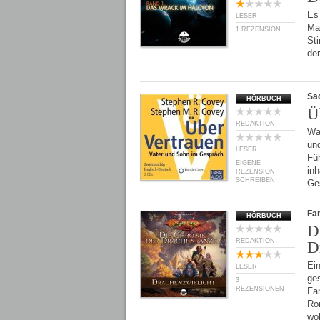
Es
LESER
Man
1 REZENSION
St
de
…
Sa
HÖRBUCH
Ü
REDAKTION
Wa
und
LESER
Füh
EIGENE
inh
REZENSION
SCHREIBEN
Ge
Fan
HÖRBUCH
D
REDAKTION
D
Ein
LESER
ge
3
REZENSIONEN
Fan
Ro
wo