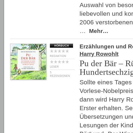
Auswahl von beson
liebevollen und k
2006 verstorbenen
…
Mehr…
Erzählungen und 
HÖRBUCH
Harry Rowohlt
REDAKTION
Pu der Bär – R
LESER
Hundertsechzi
5
REZENSIONEN
Sollte eines Tages
Vorlese-Nobelpreis
dann wird Harry Ro
Erster erhalten. Se
Übersetzungen un
Lesungen der Kind