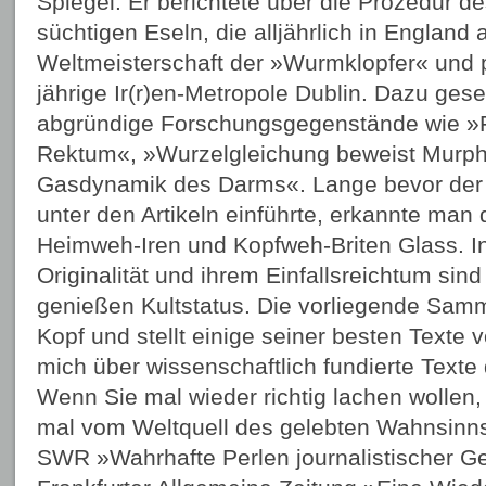
Spiegel. Er berichtete über die Prozedur d
süchtigen Eseln, die alljährlich in England
Weltmeisterschaft der »Wurmklopfer« und po
jährige Ir(r)en-Metropole Dublin. Dazu gesel
abgründige Forschungsgegenstände wie »
Rektum«, »Wurzelgleichung beweist Murph
Gasdynamik des Darms«. Lange bevor der 
unter den Artikeln einführte, erkannte man 
Heimweh-Iren und Kopfweh-Briten Glass. In i
Originalität und ihrem Einfallsreichtum sind
genießen Kultstatus. Die vorliegende Samml
Kopf und stellt einige seiner besten Texte 
mich über wissenschaftlich fundierte Texte d
Wenn Sie mal wieder richtig lachen wollen
mal vom Weltquell des gelebten Wahnsinns
SWR »Wahrhafte Perlen journalistischer G