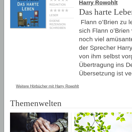
Harry Rowohlt
REDAKTION
Das harte Lebe
LESER
Flann o’Brien zu l
EIGENE
REZENSION
SCHREIBEN
sich Flann o’Brien 
noch viel amüsante
der Sprecher Harry
von ihm selbst v
Übertragung ins De
Übersetzung ist v
Weitere Hörbücher mit Harry Rowohlt
Themenwelten