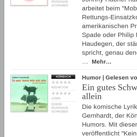
REZENSION
SCHREIBEN
arbeitet beim "Mob
Rettungs-Einsatzk
amerikanischen Pr
Spade oder Philip 
Haudegen, der stän
spricht, genau den
…
Mehr…
Humor
| Gelesen v
HÖRBUCH
Ein gutes Schwe
REDAKTION
allein
LESER
EIGENE
Die komische Lyrik 
REZENSION
SCHREIBEN
Gernhardt, der Kö
Humors. Mit dies
veröffentlicht "Kei