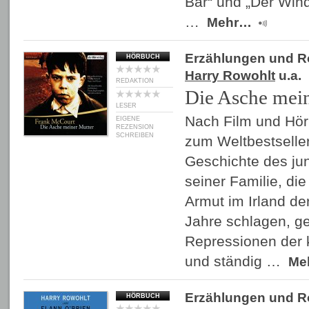
Bär“ und „Der Wind
…
Mehr…
Erzählungen und 
HÖRBUCH
Harry Rowohlt
u.a.
REDAKTION
Die Asche mei
LESER
Nach Film und Hör
EIGENE
REZENSION
SCHREIBEN
zum Weltbestseller.
Geschichte des ju
seiner Familie, die
Armut im Irland de
Jahre schlagen, g
Repressionen der 
und ständig …
Me
Erzählungen und 
HÖRBUCH