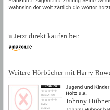
Frankfurter Allgemeine Zeitung »Eine Wied
Wahnsinn der Welt zärtlich die Wörter herz
Jetzt direkt kaufen bei:
Weitere Hörbücher mit Harry Row
Jugend und Kinder
HÖRBUCH
Holtz
u.a.
REDAKTION
Johnny Hübner 
LESER
Johnny Hübner hat
EIGENE