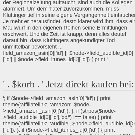
der Regionalzeitung auftaucht, sind auch die Kollegen
alarmiert. Um dem Täter zuvorzukommen, muss
Kluftinger tief in seine eigene Vergangenheit eintauche
Je mehr er herausfindet, desto klarer wird ihm, dass ei
Maulwurf in den eigenen Reihen seine Ermittlungen
erschwert. Und die Zeit ist knapp, denn alles deutet
darauf hin, dass Kluftingers angekündigter Tod
unmittelbar bevorsteht ...
field_amazon_asin[0]['id'] || $node->field_audible_id[0]
['id'] || $node->field_itunes_id[0]['id']) { print '
' . $korb . ' Jetzt direkt kaufen bei:
'; if ($node->field_amazon_asin[0]['id']) { print
theme('affiliatelink', 'amazon', $node-
>field_amazon_asin[0]['id']); }; if (strpos($node-
>field_audible_id[0]['id'],'pd/') !== false) { print
theme('affiliatelink', 'audible', $node->field_audible_id[0
['id']); }; if ($node->field_itunes_id[0]['id']) { print