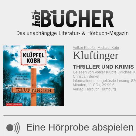
Volker Klüpfel
,
Michael Kobr
Kluftinger
THRILLER UND KRIMIS
Gelesen von
Volker Klüpfel
,
Michael K
Christian Berkel
Informationen: ungekürzte Lesung, 82
Minuten, 11 CDs, 29.99 €
Verlag: Hörbuch Hamburg
Eine Hörprobe abspielen