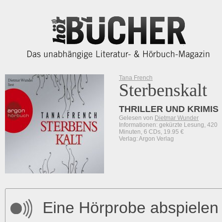
Tana French
Sterbenskalt
THRILLER UND KRIMIS
Gelesen von
Dietmar Wunder
Informationen: gekürzte Lesung, 420
Minuten, 6 CDs, 19.95 €
Verlag: Argon Verlag
Eine Hörprobe abspielen