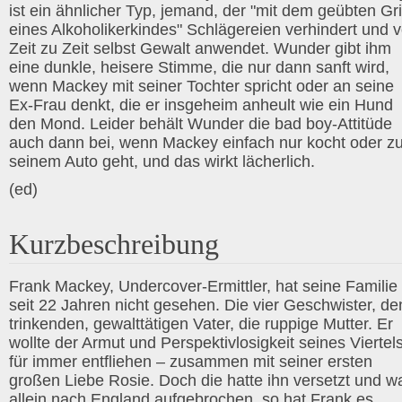
ist ein ähnlicher Typ, jemand, der "mit dem geübten Gri
eines Alkoholikerkindes" Schlägereien verhindert und 
Zeit zu Zeit selbst Gewalt anwendet. Wunder gibt ihm
eine dunkle, heisere Stimme, die nur dann sanft wird,
wenn Mackey mit seiner Tochter spricht oder an seine
Ex-Frau denkt, die er insgeheim anheult wie ein Hund
den Mond. Leider behält Wunder die bad boy-Attitüde
auch dann bei, wenn Mackey einfach nur kocht oder z
seinem Auto geht, und das wirkt lächerlich.
(ed)
Kurzbeschreibung
Frank Mackey, Undercover-Ermittler, hat seine Familie
seit 22 Jahren nicht gesehen. Die vier Geschwister, de
trinkenden, gewalttätigen Vater, die ruppige Mutter. Er
wollte der Armut und Perspektivlosigkeit seines Viertel
für immer entfliehen – zusammen mit seiner ersten
großen Liebe Rosie. Doch die hatte ihn versetzt und w
allein nach England aufgebrochen, so hat Frank es