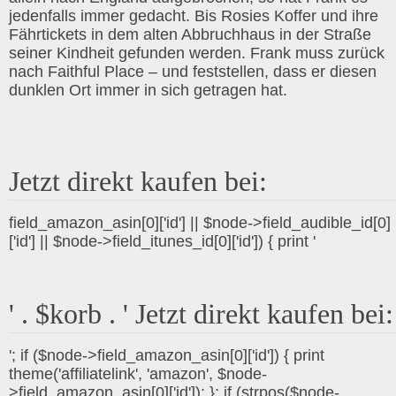
jedenfalls immer gedacht. Bis Rosies Koffer und ihre
Fährtickets in dem alten Abbruchhaus in der Straße
seiner Kindheit gefunden werden. Frank muss zurück
nach Faithful Place – und feststellen, dass er diesen
dunklen Ort immer in sich getragen hat.
Jetzt direkt kaufen bei:
field_amazon_asin[0]['id'] || $node->field_audible_id[0]
['id'] || $node->field_itunes_id[0]['id']) { print '
' . $korb . ' Jetzt direkt kaufen bei:
'; if ($node->field_amazon_asin[0]['id']) { print
theme('affiliatelink', 'amazon', $node-
>field_amazon_asin[0]['id']); }; if (strpos($node-