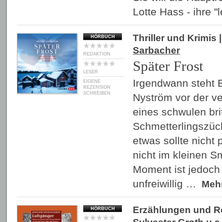
Lotte Hass - ihre 
Thriller und Krimis
|
HÖRBUCH
Sarbacher
REDAKTION
Später Frost
LESER
Irgendwann steht Er
EIGENE
REZENSION
SCHREIBEN
Nyström vor der v
eines schwulen bri
Schmetterlingszüc
etwas sollte nicht 
nicht im kleinen S
Moment ist jedoch 
unfreiwillig …
Meh
Erzählungen und 
HÖRBUCH