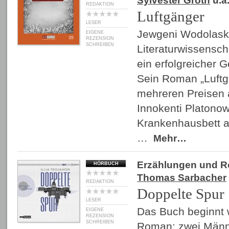
Sylvester Groth
u.a
REDAKTION
Luftgänger
LESER
Jewgeni Wodolaskin
EIGENE
REZENSION
SCHREIBEN
Literaturwissenscha
ein erfolgreicher 
Sein Roman „Luftg
mehreren Preisen 
Innokenti Platono
Krankenhausbett au
…
Mehr…
Erzählungen und 
HÖRBUCH
Thomas Sarbacher
REDAKTION
Doppelte Spur
LESER
Das Buch beginnt 
EIGENE
REZENSION
SCHREIBEN
Roman: zwei Männ