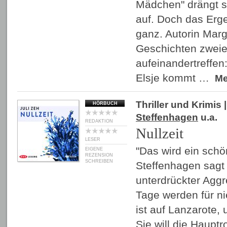
Mädchen" drängt s
auf. Doch das Erge
ganz. Autorin Marg
Geschichten zwei
aufeinandertreffen
Elsje kommt …
M
Thriller und Krimis
|
HÖRBUCH
Steffenhagen
u.a.
REDAKTION
Nullzeit
LESER
"Das wird ein schön
EIGENE
REZENSION
SCHREIBEN
Steffenhagen sagt
unterdrückter Aggr
Tage werden für n
ist auf Lanzarote,
Sie will die Hauptr