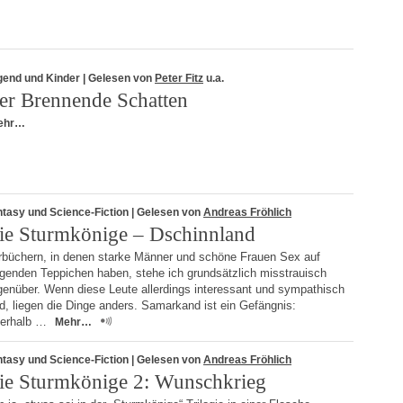
gend und Kinder
| Gelesen von
Peter Fitz
u.a.
er Brennende Schatten
ehr…
tasy und Science-Fiction
| Gelesen von
Andreas Fröhlich
ie Sturmkönige – Dschinnland
rbüchern, in denen starke Männer und schöne Frauen Sex auf
egenden Teppichen haben, stehe ich grundsätzlich misstrauisch
genüber. Wenn diese Leute allerdings interessant und sympathisch
d, liegen die Dinge anders. Samarkand ist ein Gefängnis:
nerhalb …
Mehr…
tasy und Science-Fiction
| Gelesen von
Andreas Fröhlich
ie Sturmkönige 2: Wunschkrieg