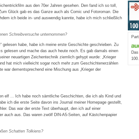
eichentrickfilm aus den 70er Jahren gesehen. Den fand ich so toll,
. Zum Glück gab es das Ganze auch als Comic und Fotoroman. Die
dem ich beide in- und auswendig kannte, habe ich mich schließlich
igenen Schreibversuche unternommen?
Part
e“ gelesen habe, habe ich meine erste Geschichte geschrieben. Zu
ics gelesen und mache das auch heute noch. Es gab damals einen
Das 
einer neuartigen Zeichentechnik ziemlich gehypt wurde: „Krieger
100
 und hat mich vielleicht sogar noch mehr zum Geschichtenerzählen
hte war dementsprechend eine Mischung aus „Krieger der
n elf ... Ich habe noch sämtliche Geschichten, die ich als Kind und
be ich die erste Seite davon ins Journal meiner Homepage gestellt,
ehler. Das war der erste Text überhaupt, den ich auf einer
er auch aus. Das waren zwölf DIN-A5-Seiten, auf Kästchenpapier
oßen Schatten Tolkiens?