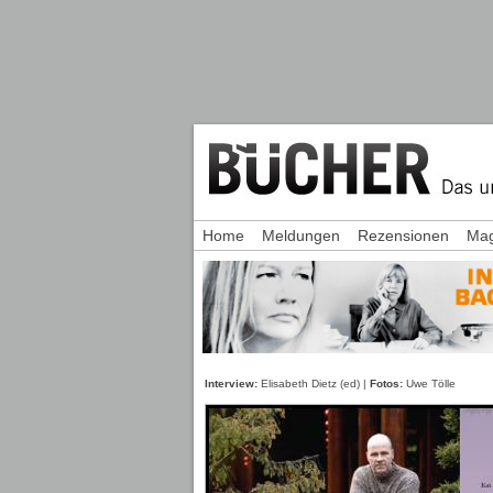
Home
Meldungen
Rezensionen
Mag
Interview:
Elisabeth Dietz (ed) |
Fotos:
Uwe Tölle