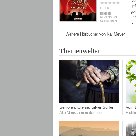
Nun
gef
LESER
gen
EIGENE
sch
REZENSION
SCHREIBEN
…
Weitere Hörbücher von Kai Meyer
Themenwelten
Senioren, Greise, Silver Surfer
Vom E
Alte Menschen in der Literatur
Frühli