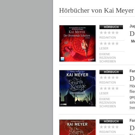
Hörbücher von Kai Meyer
Ju
HÖRBUCH
D
REDAKTION
M
LESER
EIGENE
REZENSION
SCHREIBEN
Fan
HÖRBUCH
D
REDAKTION
Hö
fli
LESER
ge
EIGENE
sin
REZENSION
SCHREIBEN
In
Fan
HÖRBUCH
D
REDAKTION