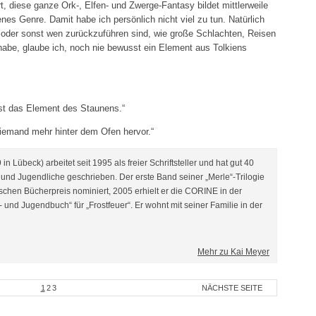
t, diese ganze Ork-, Elfen- und Zwerge-Fantasy bildet mittlerweile
nes Genre. Damit habe ich persönlich nicht viel zu tun. Natürlich
en oder sonst wen zurückzuführen sind, wie große Schlachten, Reisen
habe, glaube ich, noch nie bewusst ein Element aus Tolkiens
ist das Element des Staunens.“
 niemand mehr hinter dem Ofen hervor.“
n Lübeck) arbeitet seit 1995 als freier Schriftsteller und hat gut 40
nd Jugendliche geschrieben. Der erste Band seiner „Merle“-Trilogie
chen Bücherpreis nominiert, 2005 erhielt er die CORINE in der
 und Jugendbuch“ für „Frostfeuer“. Er wohnt mit seiner Familie in der
Mehr zu Kai Meyer
1
2
3
NÄCHSTE SEITE