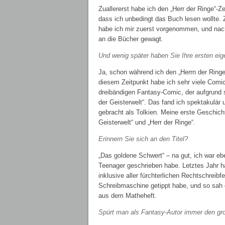
Zuallererst habe ich den „Herr der Ringe“-Z
dass ich unbedingt das Buch lesen wollte
habe ich mir zuerst vorgenommen, und nach
an die Bücher gewagt.
Und wenig später haben Sie Ihre ersten e
Ja, schon während ich den „Herrn der Ring
diesem Zeitpunkt habe ich sehr viele Com
dreibändigen Fantasy-Comic, der aufgrund s
der Geisterwelt“. Das fand ich spektakulär
gebracht als Tolkien. Meine erste Geschic
Geisterwelt“ und „Herr der Ringe“.
Erinnern Sie sich an den Titel?
„Das goldene Schwert“ – na gut, ich war ebe
Teenager geschrieben habe. Letztes Jahr ha
inklusive aller fürchterlichen Rechtschreibf
Schreibmaschine getippt habe, und so sah 
aus dem Matheheft.
Spürt man als Fantasy-Autor immer den gr