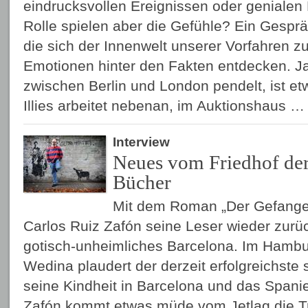
eindrucksvollen Ereignissen oder genialen
Rolle spielen aber die Gefühle? Ein Gesprä
die sich der Innenwelt unserer Vorfahren 
Emotionen hinter den Fakten entdecken. J
zwischen Berlin und London pendelt, ist etw
Illies arbeitet nebenan, im Auktionshaus 
Interview
Neues vom Friedhof der
Bücher
Mit dem Roman „Der Gefange
Carlos Ruiz Zafón seine Leser wieder zurüc
gotisch-unheimliches Barcelona. Im Hambur
Wedina plaudert der derzeit erfolgreichste
seine Kindheit in Barcelona und das Spani
Zafón kommt etwas müde vom Jetlag die Tr