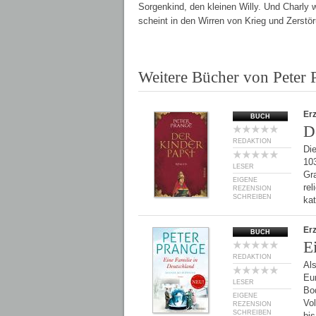
Sorgenkind, den kleinen Willy. Und Charly 
scheint in den Wirren von Krieg und Zerstö
Weitere Bücher von Peter 
Er
BUCH
D
REDAKTION
Die
103
LESER
Gr
EIGENE
rel
REZENSION
SCHREIBEN
ka
Er
BUCH
E
REDAKTION
Als
Eu
LESER
Bod
EIGENE
Vo
REZENSION
SCHREIBEN
bi