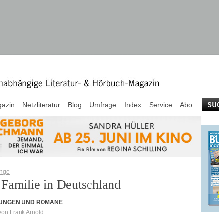
azin
Netzliteratur
Blog
Umfrage
Index
Service
Abo
ange
 Familie in Deutschland
UNGEN UND ROMANE
 von
Frank Arnold