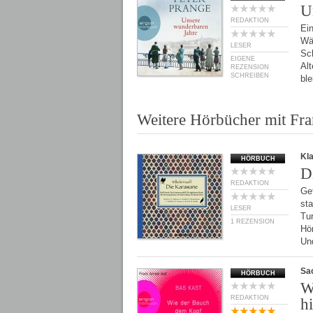
U
REDAKTION
Ei
Wäh
LESER
Sc
EIGENE
Al
REZENSION
SCHREIBEN
ble
Weitere Hörbücher mit Fr
Kl
HÖRBUCH
D
REDAKTION
Get
st
LESER
Tu
1 REZENSION
Hö
Un
Sa
HÖRBUCH
W
REDAKTION
hi