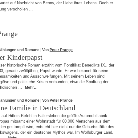
wartet auf Nachricht von Benny, der Liebe ihres Lebens. Doch er
rung verschollen …
Prange
zählungen und Romane
| Von
Peter Prange
er Kinderpapst
ser historische Roman erzählt vom Pontifikat Benedikts IX., der
3, gerade zwölfjährig, Papst wurde. Er war bekannt für seine
ausamkeiten und Ausschweifungen. Mit seinem Leben sind
igiöse und politische Krisen verbunden, etwa die Spaltung der
tholischen …
Mehr…
zählungen und Romane
| Von
Peter Prange
ine Familie in Deutschland
 auf Hitlers Befehl in Fallersleben die größte Automobilfabrik
ropas mitsamt einer Wohnstadt für 60.000 Menschen aus dem
en gestampft wird, entsteht hier nicht nur die Geburtsstätte des
lkswagens, der ein deutscher Mythos war. Im Wolfsburger Land,
s …