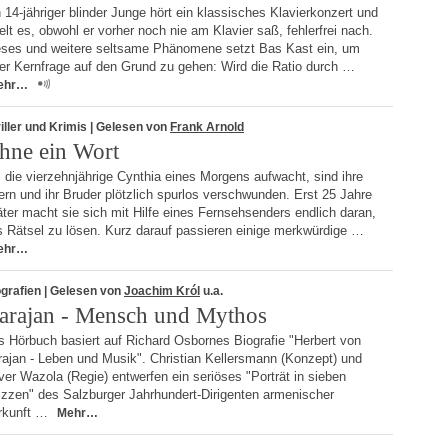
 14-jähriger blinder Junge hört ein klassisches Klavierkonzert und
elt es, obwohl er vorher noch nie am Klavier saß, fehlerfrei nach.
eses und weitere seltsame Phänomene setzt Bas Kast ein, um
ner Kernfrage auf den Grund zu gehen: Wird die Ratio durch …
ehr…
iller und Krimis
| Gelesen von
Frank Arnold
hne ein Wort
 die vierzehnjährige Cynthia eines Morgens aufwacht, sind ihre
ern und ihr Bruder plötzlich spurlos verschwunden. Erst 25 Jahre
ter macht sie sich mit Hilfe eines Fernsehsenders endlich daran,
s Rätsel zu lösen. Kurz darauf passieren einige merkwürdige …
ehr…
grafien
| Gelesen von
Joachim Król
u.a.
arajan - Mensch und Mythos
s Hörbuch basiert auf Richard Osbornes Biografie "Herbert von
rajan - Leben und Musik". Christian Kellersmann (Konzept) und
ver Wazola (Regie) entwerfen ein seriöses "Porträt in sieben
izzen" des Salzburger Jahrhundert-Dirigenten armenischer
rkunft …
Mehr…