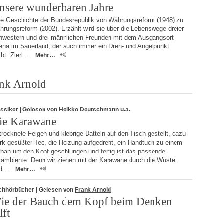
nsere wunderbaren Jahre
ne Geschichte der Bundesrepublik von Währungsreform (1948) zu
rungsreform (2002). Erzählt wird sie über die Lebenswege dreier
hwestern und drei männlichen Freunden mit dem Ausgangsort
tena im Sauerland, der auch immer ein Dreh- und Angelpunkt
ibt. Zierl …
Mehr…
ank Arnold
assiker
| Gelesen von
Heikko Deutschmann
u.a.
ie Karawane
rocknete Feigen und klebrige Datteln auf den Tisch gestellt, dazu
ark gesüßter Tee, die Heizung aufgedreht, ein Handtuch zu einem
rban um den Kopf geschlungen und fertig ist das passende
rambiente: Denn wir ziehen mit der Karawane durch die Wüste.
d …
Mehr…
chhörbücher
| Gelesen von
Frank Arnold
ie der Bauch dem Kopf beim Denken
lft