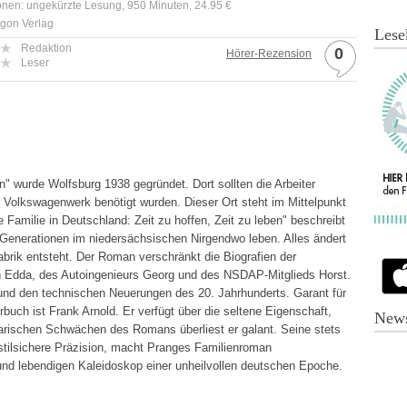
onen: ungekürzte Lesung, 950 Minuten, 24.95 €
rgon Verlag
Lese
Redaktion
0
Hörer-Rezension
Leser
" wurde Wolfsburg 1938 gegründet. Dort sollten die Arbeiter
 Volkswagenwerk benötigt wurden. Dieser Ort steht im Mittelpunkt
amilie in Deutschland: Zeit zu hoffen, Zeit zu leben" beschreibt
en Generationen im niedersächsischen Nirgendwo leben. Alles ändert
Fabrik entsteht. Der Roman verschränkt die Biografien der
in Edda, des Autoingenieurs Georg und des NSDAP-Mitglieds Horst.
 und den technischen Neuerungen des 20. Jahrhunderts. Garant für
uch ist Frank Arnold. Er verfügt über die seltene Eigenschaft,
News
erarischen Schwächen des Romans überliest er galant. Seine stets
stilsichere Präzision, macht Pranges Familienroman
und lebendigen Kaleidoskop einer unheilvollen deutschen Epoche.