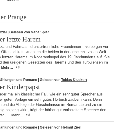
Mehr…
ter Prange
zial
| Gelesen von
Nana Spier
er letzte Harem
iza und Fatima sind unzertrennliche Freundinnen – verborgen vor
 Öffentlichkeit, wachsen die beiden in der geheimnisvollen Welt
 letzten Harems im Konstantinopel des 19. Jahrhunderts auf. Sie
nd den ureigenen Gesetzten des Harems und den Turbulenzen im
Mehr…
zählungen und Romane
| Gelesen von
Tobias Kluckert
er Kinderpapst
der mal ein klassischer Fall, wie ein sehr guter Sprecher aus
ner guten Vorlage ein sehr gutes Hörbuch zaubern kann. Denn
hrend die Abfolge der Geschehnisse im Roman ab und zu ein
ig holperig wirkt, trägt der hörbar gut vorbereitete Sprecher den
rer …
Mehr…
zählungen und Romane
| Gelesen von
Helmut Zierl