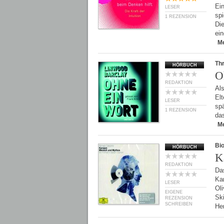
Ein
LESER
spi
1 REZENSION
Di
ei
M
Thr
HÖRBUCH
O
REDAKTION
Als
Elt
LESER
spä
1 REZENSION
da
M
Bio
HÖRBUCH
K
REDAKTION
Da
Ka
LESER
Oli
EIGENE
Sk
REZENSION
SCHREIBEN
He