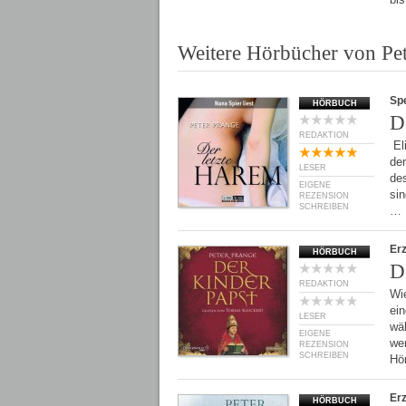
Weitere Hörbücher von Pe
Spe
HÖRBUCH
D
REDAKTION
El
der
LESER
des
EIGENE
si
REZENSION
SCHREIBEN
…
Er
HÖRBUCH
D
REDAKTION
Wie
ei
LESER
wä
EIGENE
wen
REZENSION
SCHREIBEN
Hö
Er
HÖRBUCH