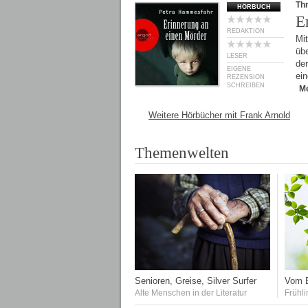
Thr
HÖRBUCH
E
REDAKTION
Mi
übe
LESER
der
EIGENE
ein
REZENSION
SCHREIBEN
M
Weitere Hörbücher mit Frank Arnold
Themenwelten
Senioren, Greise, Silver Surfer
Vom E
Alte Menschen in der Literatur
Frühli