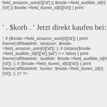
field_amazon_asin[0]['id'] || $node->field_audible_id[0]
['id'] || $node->field_itunes_id[0]['id']) { print '
' . $korb . ' Jetzt direkt kaufen bei:
'; if ($node->field_amazon_asin[0]['id']) { print
theme('affiliatelink', 'amazon', $node-
>field_amazon_asin[0]['id']); }; if (strpos($node-
>field_audible_id[0]['id'],'pd/') !== false) { print
theme('affiliatelink', 'audible', $node->field_audible_id[0
['id']); }; if ($node->field_itunes_id[0]['id']) { print
theme('affiliatelink', 'itunes', $node->field_itunes_id[0]
['id']); }; }*/ ?>