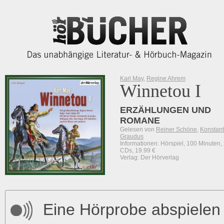
Karl May
,
Regine Ahrem
Winnetou I
ERZÄHLUNGEN UND
ROMANE
Gelesen von
Reiner Schöne
,
Konstant
Graudus
Informationen: Hörspiel, 100 Minuten,
CDs, 19.99 €
Verlag: Der Hörverlag
Eine Hörprobe abspielen