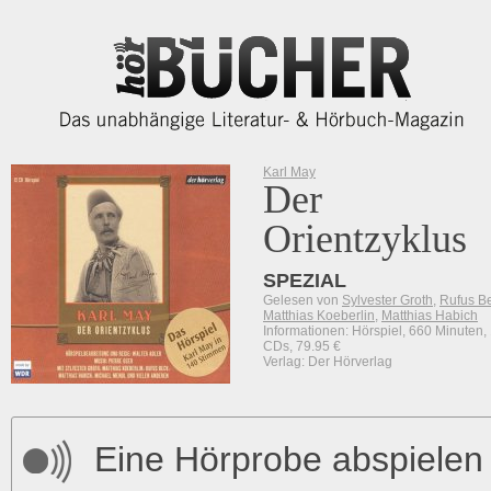
Karl May
Der
Orientzyklus
SPEZIAL
Gelesen von
Sylvester Groth
,
Rufus B
Matthias Koeberlin
,
Matthias Habich
Informationen: Hörspiel, 660 Minuten,
CDs, 79.95 €
Verlag: Der Hörverlag
Eine Hörprobe abspielen