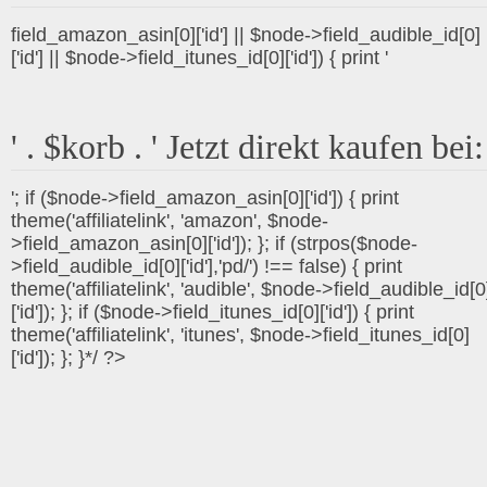
field_amazon_asin[0]['id'] || $node->field_audible_id[0]
['id'] || $node->field_itunes_id[0]['id']) { print '
' . $korb . ' Jetzt direkt kaufen bei:
'; if ($node->field_amazon_asin[0]['id']) { print
theme('affiliatelink', 'amazon', $node-
>field_amazon_asin[0]['id']); }; if (strpos($node-
>field_audible_id[0]['id'],'pd/') !== false) { print
theme('affiliatelink', 'audible', $node->field_audible_id[0
['id']); }; if ($node->field_itunes_id[0]['id']) { print
theme('affiliatelink', 'itunes', $node->field_itunes_id[0]
['id']); }; }*/ ?>