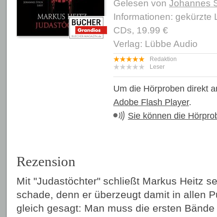
Gelesen von
Johannes 
Informationen: gekürzte
CDs, 19.99 €
Verlag: Lübbe Audio
Redaktion
Leser
Um die Hörproben direkt a
Adobe Flash Player
.
Sie können die Hörpro
Rezension
Mit "Judastöchter" schließt Markus Heitz se
schade, denn er überzeugt damit in allen 
gleich gesagt: Man muss die ersten Bände