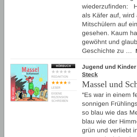
wiederzufinden: H
als Käfer auf, wir
Mitschülern auf ei
gesehen. Kaum ha
gewöhnt und glaub
Geschichte zu …
Jugend und Kinder
HÖRBUCH
Steck
REDAKTION
Massel und Sc
LESER
"Es war in einem 
EIGENE
REZENSION
SCHREIBEN
sonnigen Frühling
so blau wie das M
blau wie der Himm
grün und verliebt 