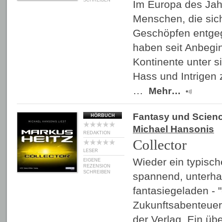
SCHREIBEN
Im Europa des Jah
Menschen, die sic
Geschöpfen entgeg
haben seit Anbegin
Kontinente unter si
Hass und Intrigen
…
Mehr…
Fantasy und Scienc
HÖRBUCH
Michael Hansonis
REDAKTION
Collector
LESER
Wieder ein typisc
EIGENE
REZENSION
SCHREIBEN
spannend, unterhal
fantasiegeladen -
Zukunftsabenteuer
der Verlag. Ein üb