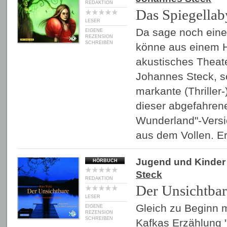
REDAKTION
Das Spiegellab
LESER
Da sage noch eine
EIGENE
REZENSION
SCHREIBEN
könne aus einem 
akustisches Theat
Johannes Steck, so
markante (Thriller-
dieser abgefahrene
Wunderland"-Versi
aus dem Vollen. 
Jugend und Kinder
HÖRBUCH
Steck
REDAKTION
Der Unsichtba
LESER
Gleich zu Beginn m
EIGENE
REZENSION
SCHREIBEN
Kafkas Erzählung 