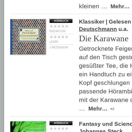
kleinen …
Mehr…
Klassiker
| Gelese
HÖRBUCH
Deutschmann
u.a.
REDAKTION
Die Karawane
LESER
Getrocknete Feigen
1 REZENSION
auf den Tisch geste
gesüßter Tee, die 
ein Handtuch zu 
Kopf geschlungen u
passende Hörambie
mit der Karawane 
…
Mehr…
Fantasy und Scienc
HÖRBUCH
Johannes Steck