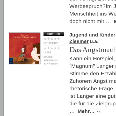
Werbespruch?Im Ja
Menschheit ins Wel
doch nicht mit …
Jugend und Kinder
HÖRBUCH
Ziesmer
u.a.
REDAKTION
Das Angstmach
LESER
Kann ein Hörspiel,
EIGENE
REZENSION
SCHREIBEN
"Magnum" Langer 
Stimme den Erzähle
Zuhörern Angst m
rhetorische Frage
ist Langer eine gu
die für die Zielgr
…
Mehr…