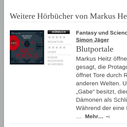
Weitere Hörbücher von Markus He
Fantasy und Scienc
HÖRBUCH
Simon Jäger
REDAKTION
Blutportale
LESER
Markus Heitz öffnet
EIGENE
REZENSION
SCHREIBEN
gesagt, die Protag
öffnet Tore durch 
anderen Welten. Un
„Gabe“ besitzt, di
Dämonen als Schlüs
Während der eine
…
Mehr…