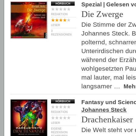
Spezial
| Gelesen 
HÖRBUCH
Die Zwerge
REDAKTION
Die Stimme der Zw
LESER
3
Johannes Steck. B
REZENSIONEN
polternd, schnarre
Unterirdischen dur
während der Erzähl
wohlgesetzten Pa
mal lauter, mal lei
langsamer …
Meh
Fantasy und Scienc
HÖRBUCH
Johannes Steck
REDAKTION
Drachenkaiser
LESER
Die Welt steht vor
EIGENE
REZENSION