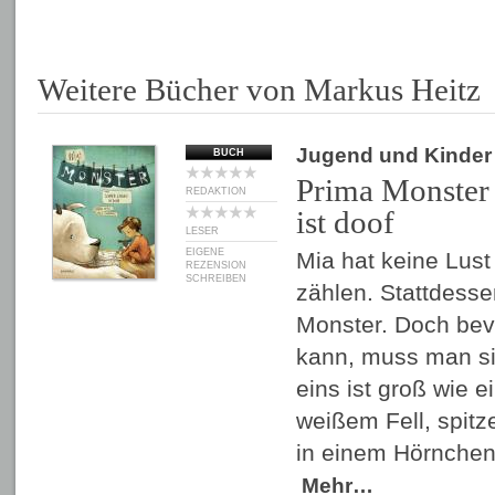
Weitere Bücher von Markus Heitz
Jugend und Kinder
BUCH
Prima Monster 
REDAKTION
ist doof
LESER
EIGENE
Mia hat keine Lust
REZENSION
SCHREIBEN
zählen. Stattdesse
Monster. Doch bev
kann, muss man s
eins ist groß wie e
weißem Fell, spit
in einem Hörnchen 
Mehr…