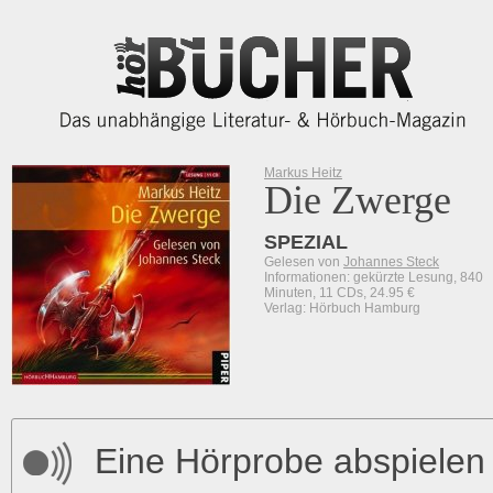
Markus Heitz
Die Zwerge
SPEZIAL
Gelesen von
Johannes Steck
Informationen: gekürzte Lesung, 840
Minuten, 11 CDs, 24.95 €
Verlag: Hörbuch Hamburg
Eine Hörprobe abspielen