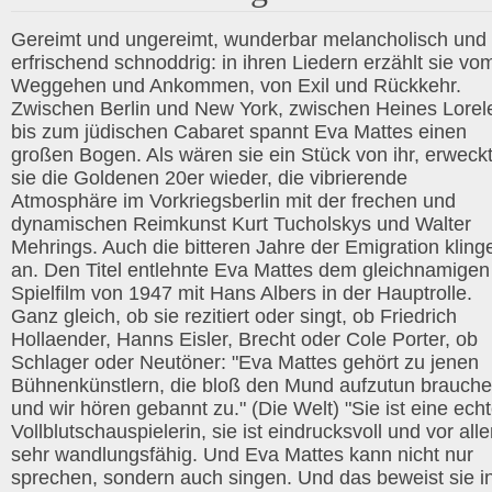
Gereimt und ungereimt, wunderbar melancholisch und
erfrischend schnoddrig: in ihren Liedern erzählt sie vo
Weggehen und Ankommen, von Exil und Rückkehr.
Zwischen Berlin und New York, zwischen Heines Lorel
bis zum jüdischen Cabaret spannt Eva Mattes einen
großen Bogen. Als wären sie ein Stück von ihr, erweck
sie die Goldenen 20er wieder, die vibrierende
Atmosphäre im Vorkriegsberlin mit der frechen und
dynamischen Reimkunst Kurt Tucholskys und Walter
Mehrings. Auch die bitteren Jahre der Emigration kling
an. Den Titel entlehnte Eva Mattes dem gleichnamigen
Spielfilm von 1947 mit Hans Albers in der Hauptrolle.
Ganz gleich, ob sie rezitiert oder singt, ob Friedrich
Hollaender, Hanns Eisler, Brecht oder Cole Porter, ob
Schlager oder Neutöner: "Eva Mattes gehört zu jenen
Bühnenkünstlern, die bloß den Mund aufzutun brauch
und wir hören gebannt zu." (Die Welt) "Sie ist eine ech
Vollblutschauspielerin, sie ist eindrucksvoll und vor all
sehr wandlungsfähig. Und Eva Mattes kann nicht nur
sprechen, sondern auch singen. Und das beweist sie i