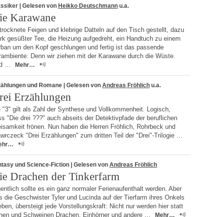
assiker
| Gelesen von
Heikko Deutschmann
u.a.
ie Karawane
rocknete Feigen und klebrige Datteln auf den Tisch gestellt, dazu
ark gesüßter Tee, die Heizung aufgedreht, ein Handtuch zu einem
rban um den Kopf geschlungen und fertig ist das passende
rambiente: Denn wir ziehen mit der Karawane durch die Wüste.
d …
Mehr…
zählungen und Romane
| Gelesen von
Andreas Fröhlich
u.a.
rei Erzählungen
 "3" gilt als Zahl der Synthese und Vollkommenheit. Logisch,
s "Die drei ???" auch abseits der Detektivpfade der beruflichen
eisamkeit frönen. Nun haben die Herren Fröhlich, Rohrbeck und
rczeck "Drei Erzählungen" zum dritten Teil der "Drei"-Trilogie …
ehr…
tasy und Science-Fiction
| Gelesen von
Andreas Fröhlich
ie Drachen der Tinkerfarm
entlich sollte es ein ganz normaler Ferienaufenthalt werden. Aber
 die Geschwister Tyler und Lucinda auf der Tierfarm ihres Onkels
eben, übersteigt jede Vorstellungskraft: Nicht nur werden hier statt
hen und Schweinen Drachen, Einhörner und andere …
Mehr…