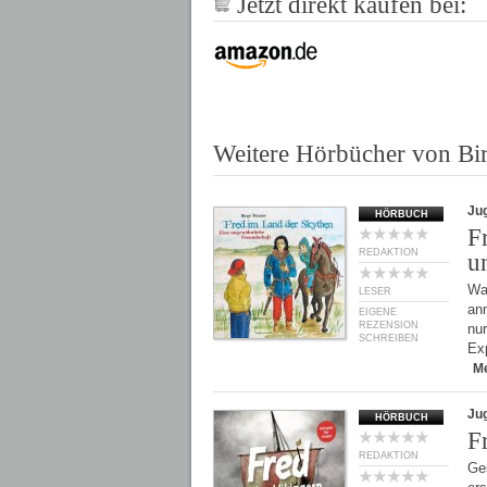
Jetzt direkt kaufen bei:
Weitere Hörbücher von Bir
Ju
HÖRBUCH
F
REDAKTION
u
Was
LESER
anm
EIGENE
REZENSION
nur
SCHREIBEN
Exp
M
Ju
HÖRBUCH
F
REDAKTION
Ge