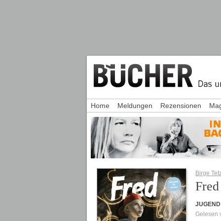
Home
Meldungen
Rezensionen
Mag
Birge Tet
Fred
JUGEND
Gelesen 