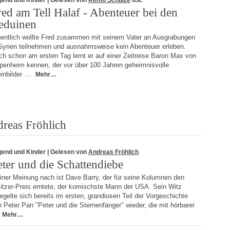
gend und Kinder
| Gelesen von
Remo Schulze
u.a.
red am Tell Halaf - Abenteuer bei den
eduinen
gentlich wollte Fred zusammen mit seinem Vater an Ausgrabungen
 Syrien teilnehmen und ausnahmsweise kein Abenteuer erleben.
h schon am ersten Tag lernt er auf einer Zeitreise Baron Max von
penheim kennen, der vor über 100 Jahren geheimnisvolle
einbilder …
Mehr…
reas Fröhlich
gend und Kinder
| Gelesen von
Andreas Fröhlich
eter und die Schattendiebe
iner Meinung nach ist Dave Barry, der für seine Kolumnen den
itzer-Preis erntete, der komischste Mann der USA. Sein Witz
egelte sich bereits im ersten, grandiosen Teil der Vorgeschichte
 Peter Pan "Peter und die Sternenfänger" wieder, die mit hörbarer
Mehr…