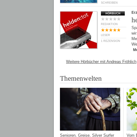
SCHREIBEN
Er
HÖRBUCH
h
REDAKTION
Sp
wir
LESER
Me
1 REZENSION
We
M
Weitere Hörbücher mit Andreas Fröhlich
Themenwelten
Senioren, Greise, Silver Surfer
Vom E