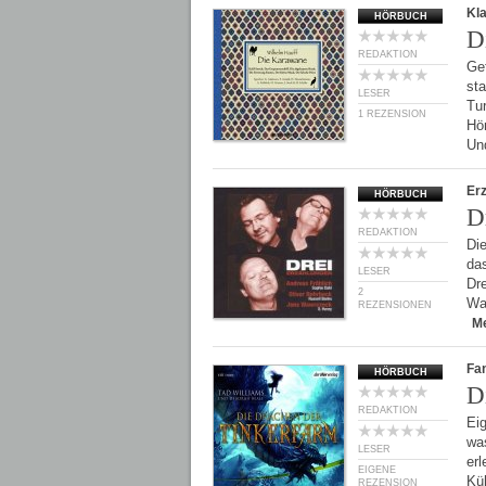
Kl
HÖRBUCH
D
REDAKTION
Get
st
LESER
Tu
1 REZENSION
Hö
Un
Er
HÖRBUCH
D
REDAKTION
Die
das
LESER
Dr
2
Waw
REZENSIONEN
M
Fan
HÖRBUCH
D
REDAKTION
Eig
was
LESER
erl
EIGENE
Kü
REZENSION