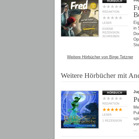
Ju
HÖRBUCH
F
REDAKTION
B
Ei
LESER
in
EIGENE
REZENSION
Doc
SCHREIBEN
Op
St
Weitere Hörbücher von Birge Tetzner
Weitere Hörbücher mit And
Ju
HÖRBUCH
P
REDAKTION
Me
Pul
LESER
spi
1 REZENSION
von
…