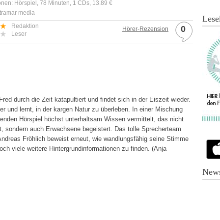
onen: Hörspiel, 78 Minuten, 1 CDs, 13.89 €
ltramar media
Lese
Redaktion
0
Hörer-Rezension
Leser
d durch die Zeit katapultiert und findet sich in der Eiszeit wieder.
 und lernt, in der kargen Natur zu überleben. In einer Mischung
enden Hörspiel höchst unterhaltsam Wissen vermittelt, das nicht
t, sondern auch Erwachsene begeistert. Das tolle Sprecherteam
r Andreas Fröhlich beweist erneut, wie wandlungsfähig seine Stimme
ch viele weitere Hintergrundinformationen zu finden. (Anja
News