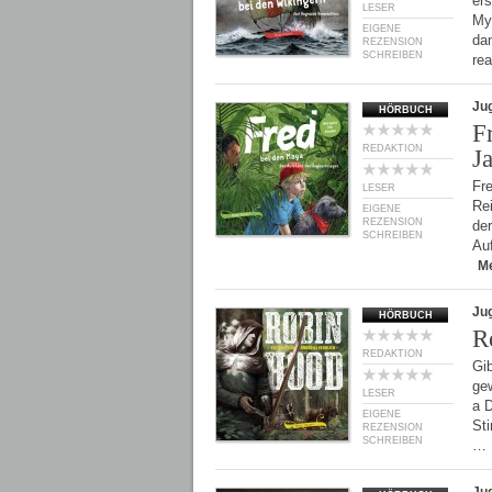
ers
LESER
Myt
EIGENE
dam
REZENSION
SCHREIBEN
re
Ju
HÖRBUCH
F
REDAKTION
J
Fr
LESER
Rei
EIGENE
REZENSION
der
SCHREIBEN
Au
M
Ju
HÖRBUCH
R
REDAKTION
Gi
ge
LESER
a D
EIGENE
St
REZENSION
SCHREIBEN
…