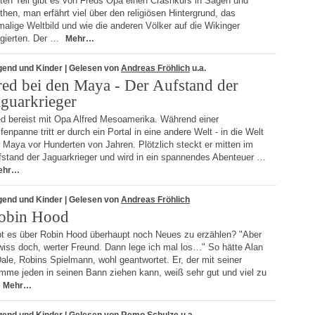
ten Teil gibt es von Freds Opa einen Crashkurs in Sagen und
hen, man erfährt viel über den religiösen Hintergrund, das
alige Weltbild und wie die anderen Völker auf die Wikinger
agierten. Der …
Mehr…
gend und Kinder
| Gelesen von
Andreas Fröhlich
u.a.
red bei den Maya - Der Aufstand der
aguarkrieger
ed bereist mit Opa Alfred Mesoamerika. Während einer
fenpanne tritt er durch ein Portal in eine andere Welt - in die Welt
 Maya vor Hunderten von Jahren. Plötzlich steckt er mitten im
fstand der Jaguarkrieger und wird in ein spannendes Abenteuer …
ehr…
gend und Kinder
| Gelesen von
Andreas Fröhlich
obin Hood
bt es über Robin Hood überhaupt noch Neues zu erzählen? "Aber
wiss doch, werter Freund. Dann lege ich mal los…" So hätte Alan
ale, Robins Spielmann, wohl geantwortet. Er, der mit seiner
imme jeden in seinen Bann ziehen kann, weiß sehr gut und viel zu
Mehr…