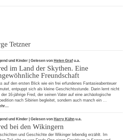
ge Tetzner
gend und Kinder
| Gelesen von
Helen Graf
u.a.
red im Land der Skythen. Eine
ngewöhnliche Freundschaft
 auf den ersten Blick wie ein frei erfundenes Fantasieabenteuer
utet, entpuppt sich als kleine Geschichtsstunde. Darin lernt nicht
 der 16-jährige Fred, der seinen Vater auf eine archäologische
edition nach Sibirien begleitet, sondern auch manch ein …
ehr…
gend und Kinder
| Gelesen von
Harry Kühn
u.a.
red bei den Wikingern
schichten und Geschichte der Wikinger lebendig erzählt. Im