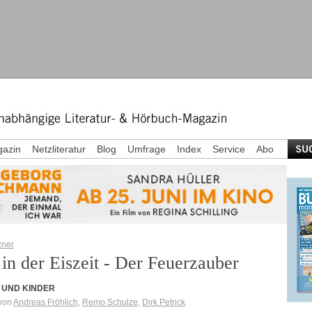
azin
Netzliteratur
Blog
Umfrage
Index
Service
Abo
zner
 in der Eiszeit - Der Feuerzauber
 UND KINDER
von
Andreas Fröhlich
,
Remo Schulze
,
Dirk Petrick