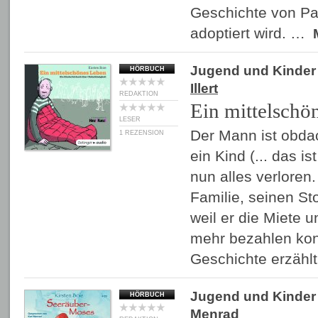
Geschichte von Pa
adoptiert wird. …
Jugend und Kinder
HÖRBUCH
Illert
REDAKTION
Ein mittelschö
LESER
Der Mann ist obda
1 REZENSION
ein Kind (... das is
nun alles verloren
Familie, seinen St
weil er die Miete 
mehr bezahlen konn
Geschichte erzähl
Jugend und Kinder
HÖRBUCH
Menrad