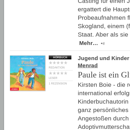
Casting für einen J
ergattert die Haupt
Probeaufnahmen fl
Skogland, einem (fi
Staat. Aber als si
Mehr…
Jugend und Kinder
HÖRBUCH
Menrad
REDAKTION
Paule ist ein G
LESER
Kirsten Boie - die
1 REZENSION
international erfo
Kinderbuchautorin -
ganz persönliches
Angestoßen durch 
Adoptivmutterschaft