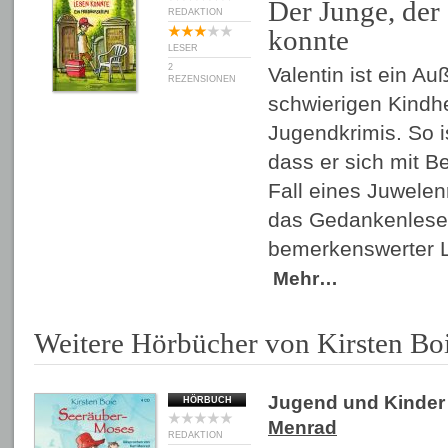
Der Junge, der
REDAKTION
konnte
LESER
2
Valentin ist ein Au
REZENSIONEN
schwierigen Kindhe
Jugendkrimis. So i
dass er sich mit B
Fall eines Juwelen
das Gedankenlese
bemerkenswerter L
Mehr…
Weitere Hörbücher von Kirsten Bo
Jugend und Kinder
HÖRBUCH
Menrad
REDAKTION