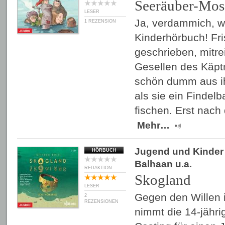
Seeräuber-Mos
LESER
Ja, verdammich, wa
1 REZENSION
Kinderhörbuch! Fr
geschrieben, mitrei
Gesellen des Käpt
schön dumm aus i
als sie ein Finde
fischen. Erst nach
Mehr…
Jugend und Kinder
HÖRBUCH
Balhaan
u.a.
REDAKTION
Skogland
LESER
Gegen den Willen i
2
REZENSIONEN
nimmt die 14-jähr