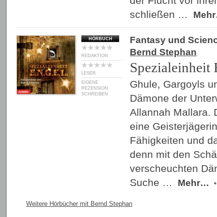
der Flucht vor ihr
schließen …
Meh
Fantasy und Scienc
HÖRBUCH
Bernd Stephan
REDAKTION
Spezialeinheit
LESER
Ghule, Gargoyls un
EIGENE
REZENSION
SCHREIBEN
Dämone der Unterw
Allannah Mallara. D
eine Geisterjägeri
Fähigkeiten und da
denn mit den Schä
verscheuchten Dämo
Suche …
Mehr…
Weitere Hörbücher mit Bernd Stephan