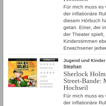
Für mich muss es 
der inflationäre R
diesem Hörbuch hät
getan. Einer, der i
der Theater spielt,
Kinderstimmen eben
Erwachsener jed
Jugend und Kinder
HÖRBUCH
Stephan
REDAKTION
Sherlock Holm
LESER
Street-Bande:
EIGENE
REZENSION
Hochseil
SCHREIBEN
Für mich muss es 
der inflationäre R