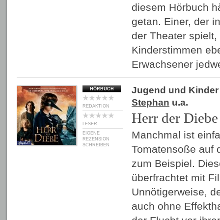
diesem Hörbuch hät
getan. Einer, der i
der Theater spielt,
Kinderstimmen eben
Erwachsener jed
Jugend und Kinder
HÖRBUCH
Stephan
u.a.
REDAKTION
Herr der Diebe
LESER
Manchmal ist einfac
EIGENE
REZENSION
SCHREIBEN
Tomatensoße auf 
zum Beispiel. Dies
überfrachtet mit F
Unnötigerweise, de
auch ohne Effekth