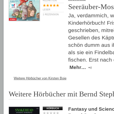
REDAKTION
Seeräuber-Mos
LESER
Ja, verdammich, wa
1 REZENSION
Kinderhörbuch! Fr
geschrieben, mitrei
Gesellen des Käpt
schön dumm aus i
als sie ein Finde
fischen. Erst nach
Mehr…
Weitere Hörbücher von Kirsten Boie
Weitere Hörbücher mit Bernd Step
Fantasy und Scienc
HÖRBUCH