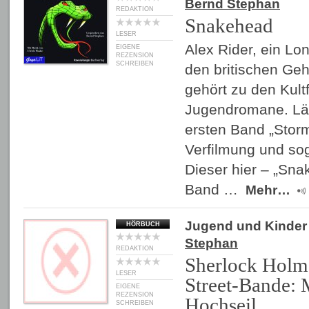
Bernd Stephan
REDAKTION
Snakehead
LESER
Alex Rider, ein Lon
EIGENE
REZENSION
SCHREIBEN
den britischen Geh
gehört zu den Kult
Jugendromane. Län
ersten Band „Stor
Verfilmung und so
Dieser hier – „Sna
Band …
Mehr…
Jugend und Kinder
HÖRBUCH
Stephan
REDAKTION
Sherlock Holm
LESER
Street-Bande:
EIGENE
REZENSION
Hochseil
SCHREIBEN