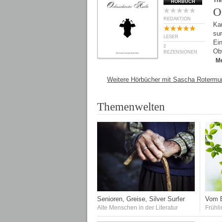
Thr
HÖRBUCH
O
REDAKTION
Kau
su
LESER
Ei
2
Obw
REZENSIONEN
M
Weitere Hörbücher mit Sascha Rotermu
Themenwelten
Senioren, Greise, Silver Surfer
Vom E
Alte Menschen in der Literatur
Frühli