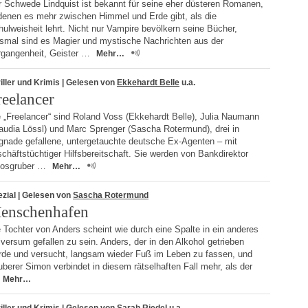
r Schwede Lindquist ist bekannt für seine eher düsteren Romanen,
 denen es mehr zwischen Himmel und Erde gibt, als die
ulweisheit lehrt. Nicht nur Vampire bevölkern seine Bücher,
esmal sind es Magier und mystische Nachrichten aus der
rgangenheit, Geister …
Mehr…
iller und Krimis
| Gelesen von
Ekkehardt Belle
u.a.
reelancer
 „Freelancer“ sind Roland Voss (Ekkehardt Belle), Julia Naumann
audia Lössl) und Marc Sprenger (Sascha Rotermund), drei in
gnade gefallene, untergetauchte deutsche Ex-Agenten – mit
chäftstüchtiger Hilfsbereitschaft. Sie werden von Bankdirektor
osgruber …
Mehr…
zial
| Gelesen von
Sascha Rotermund
enschenhafen
 Tochter von Anders scheint wie durch eine Spalte in ein anderes
versum gefallen zu sein. Anders, der in den Alkohol getrieben
rde und versucht, langsam wieder Fuß im Leben zu fassen, und
berer Simon verbindet in diesem rätselhaften Fall mehr, als der
Mehr…