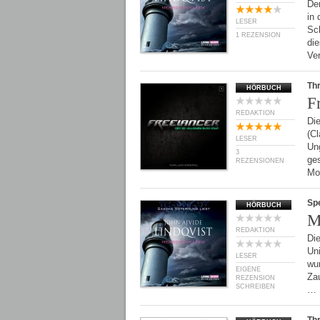
De
in
LESER
Sch
1 REZENSION
di
Ve
Thr
HÖRBUCH
F
REDAKTION
Die
(Cl
LESER
Un
3
ges
REZENSIONEN
Mo
Spe
HÖRBUCH
M
REDAKTION
Die
Uni
LESER
wu
EIGENE
Zau
REZENSION
SCHREIBEN
…