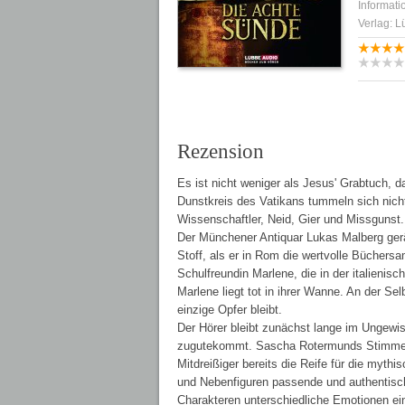
Informati
Verlag: 
Rezension
Es ist nicht weniger als Jesus' Grabtuch, da
Dunstkreis des Vatikans tummeln sich nicht
Wissenschaftler, Neid, Gier und Missgunst
Der Münchener Antiquar Lukas Malberg gerä
Stoff, als er in Rom die wertvolle Büchers
Schulfreundin Marlene, die in der italieni
Marlene liegt tot in ihrer Wanne. An der Se
einzige Opfer bleibt.
Der Hörer bleibt zunächst lange im Ungewi
zugutekommt. Sascha Rotermunds Stimme pass
Mitdreißiger bereits die Reife für die mythi
und Nebenfiguren passende und authentisch
Charakteren unterschiedliche Emotionen ein