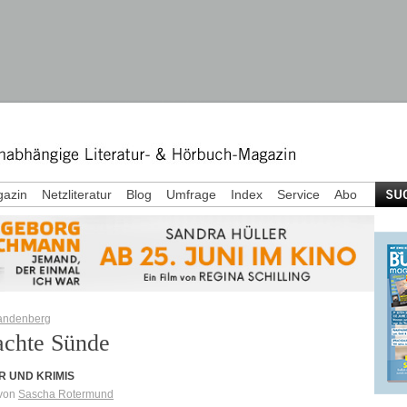
azin
Netzliteratur
Blog
Umfrage
Index
Service
Abo
Vandenberg
achte Sünde
R UND KRIMIS
 von
Sascha Rotermund