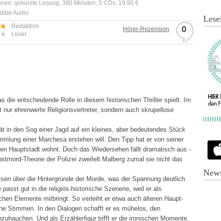
onen: gekürzte Lesung, 380 Minuten, 5 CDs, 19.95 €
Lübbe Audio
Lese
Redaktion
0
Hörer-Rezension
Leser
s die entscheidende Rolle in diesem historischen Thriller spielt. Im
 nur ehrenwerte Religionsvertreter, sondern auch skrupellose
.
t in den Sog einer Jagd auf ein kleines, aber bedeutendes Stück
ammlung einer Marchesa erstehen will. Den Tipp hat er von seiner
schen Hauptstadt wohnt. Doch das Wiedersehen fällt dramatisch aus -
lbstmord-Theorie der Polizei zweifelt Malberg zumal sie nicht das
News
ssen über die Hintergründe der Morde, was der Spannung deutlich
t gut in die religiös-historische Szenerie, weil er als
schen Elemente mitbringt. So verleiht er etwa auch älteren Haupt-
e Stimmen. In den Dialogen schafft er es mühelos, den
zuhauchen. Und als Erzählerfigur trifft er die ironischen Momente.