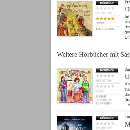
Er
HÖRBUCH
D
REDAKTION
Im 
ein
LESER
de
1 REZENSION
ges
En
Weitere Hörbücher mit Sa
Ju
HÖRBUCH
U
REDAKTION
Als
zuw
LESER
der
EIGENE
„f
REZENSION
SCHREIBEN
Thr
HÖRBUCH
M
REDAKTION