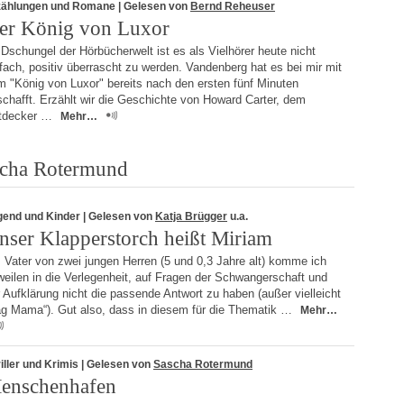
zählungen und Romane
| Gelesen von
Bernd Reheuser
er König von Luxor
Dschungel der Hörbücherwelt ist es als Vielhörer heute nicht
fach, positiv überrascht zu werden. Vandenberg hat es bei mir mit
m "König von Luxor" bereits nach den ersten fünf Minuten
chafft. Erzählt wir die Geschichte von Howard Carter, dem
tdecker …
Mehr…
scha Rotermund
gend und Kinder
| Gelesen von
Katja Brügger
u.a.
nser Klapperstorch heißt Miriam
 Vater von zwei jungen Herren (5 und 0,3 Jahre alt) komme ich
eilen in die Verlegenheit, auf Fragen der Schwangerschaft und
 Aufklärung nicht die passende Antwort zu haben (außer vielleicht
rag Mama“). Gut also, dass in diesem für die Thematik …
Mehr…
iller und Krimis
| Gelesen von
Sascha Rotermund
enschenhafen