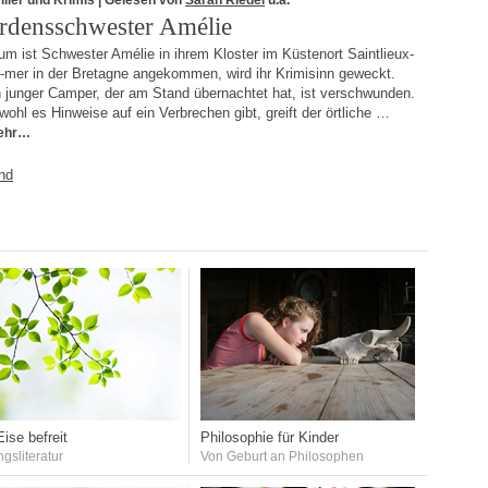
iller und Krimis
| Gelesen von
Sarah Riedel
u.a.
rdensschwester Amélie
m ist Schwester Amélie in ihrem Kloster im Küstenort Saintlieux-
r-mer in der Bretagne angekommen, wird ihr Krimisinn geweckt.
n junger Camper, der am Stand übernachtet hat, ist verschwunden.
ohl es Hinweise auf ein Verbrechen gibt, greift der örtliche …
ehr…
nd
ise befreit
Philosophie für Kinder
ngsliteratur
Von Geburt an Philosophen