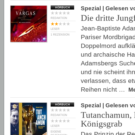
Spezial
| Gelesen 
HÖRBUCH
Die dritte Jung
REDAKTION
Jean-Baptiste Ada
LESER
1 REZENSION
Pariser Mordbriga
Doppelmord aufklä
und archaische H
Adamsbergs Suche
und nie scheint ih
verlassen, dass e
Reihen nicht …
M
Spezial
| Gelesen 
HÖRBUCH
Tutanchamun, 
REDAKTION
Königsgrab
LESER
EIGENE
Das Prinzip der R