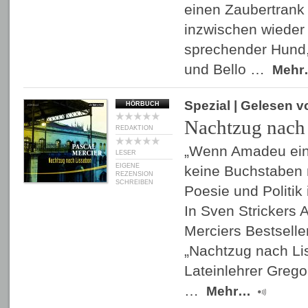
einen Zaubertrank
inzwischen wieder 
sprechender Hund
und Bello …
Mehr
Spezial
| Gelesen 
HÖRBUCH
Nachtzug nach
REDAKTION
„Wenn Amadeu ein 
LESER
EIGENE
keine Buchstaben 
REZENSION
SCHREIBEN
Poesie und Politik
In Sven Strickers 
Merciers Bestseller
„Nachtzug nach Li
Lateinlehrer Grego
…
Mehr…