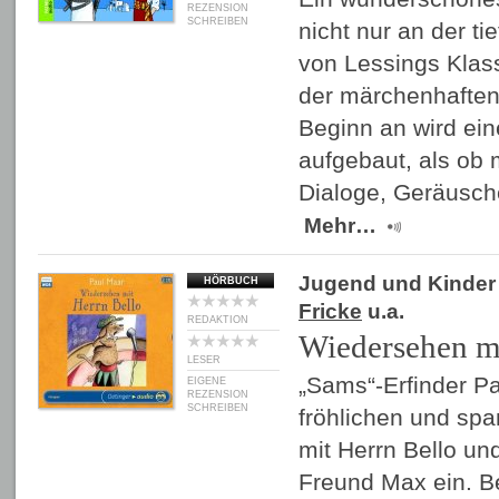
REZENSION
SCHREIBEN
nicht nur an der t
von Lessings Klas
der märchenhaften
Beginn an wird ei
aufgebaut, als ob 
Dialoge, Geräusch
Mehr…
Jugend und Kinder
HÖRBUCH
Fricke
u.a.
REDAKTION
Wiedersehen mi
LESER
„Sams“-Erfinder Pa
EIGENE
REZENSION
SCHREIBEN
fröhlichen und s
mit Herrn Bello u
Freund Max ein. Be