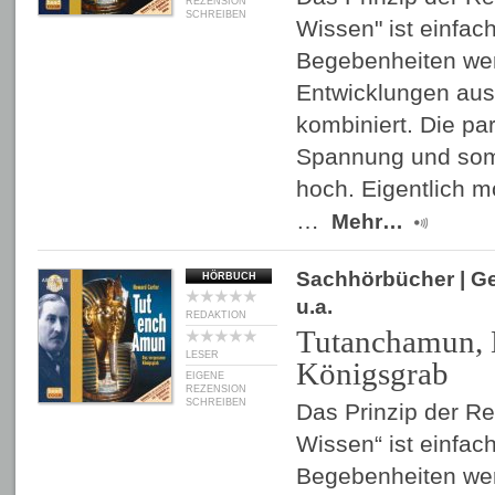
REZENSION
SCHREIBEN
Wissen" ist einfach
Begebenheiten we
Entwicklungen aus
kombiniert. Die par
Spannung und somi
hoch. Eigentlich 
…
Mehr…
Sachhörbücher
| G
HÖRBUCH
u.a.
REDAKTION
Tutanchamun, 
LESER
Königsgrab
EIGENE
REZENSION
SCHREIBEN
Das Prinzip der R
Wissen“ ist einfach
Begebenheiten we