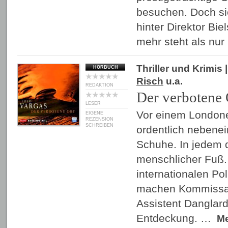
besuchen. Doch si
hinter Direktor Bie
mehr steht als nu
Thriller und Krimis
|
HÖRBUCH
Risch
u.a.
REDAKTION
Der verbotene 
LESER
Vor einem Londone
EIGENE
REZENSION
SCHREIBEN
ordentlich nebenei
Schuhe. In jedem 
menschlicher Fuß
internationalen Po
machen Kommissa
Assistent Danglar
Entdeckung. …
M