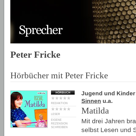
Peter Fricke
Hörbücher mit Peter Fricke
Jugend und Kinder
HÖRBUCH
Sinnen
u.a.
REDAKTION
Matilda
LESER
Mit drei Jahren br
EIGENE
REZENSION
SCHREIBEN
selbst Lesen und S