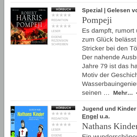
Spezial
| Gelesen 
HÖRBUCH
Pompeji
REDAKTION
Es dampft, rumort 
LESER
EIGENE
zum Glück belässt
REZENSION
SCHREIBEN
Stricker bei den 
Der nahende Ausb
Jahre 79 ist das h
Motiv der Geschic
Wasserbauingenieur
seinen …
Mehr…
Jugend und Kinder
HÖRBUCH
Engel
u.a.
REDAKTION
Nathans Kinde
LESER
Ein wunderschöne
EIGENE