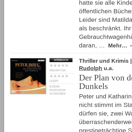
hatte sie alle Kin
öffentlichen Büche
Leider sind Matild
als beschränkt. Ihr
Gebrauchtwagenhän
daran, …
Mehr…
Thriller und Krimis
|
HÖRBUCH
Rudolph
u.a.
REDAKTION
Der Plan von d
LESER
Dunkels
EIGENE
REZENSION
SCHREIBEN
Peter und Katharin
nicht stimmt im S
dürfen sie, zwei W
überraschenderwei
prestigeträchtige