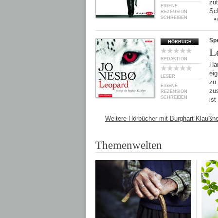
zut
EIGENE
Sch
REZENSION
SCHREIBEN
Spe
HÖRBUCH
L
REDAKTION
Har
ei
LESER
zu
EIGENE
zu
REZENSION
SCHREIBEN
ist
Weitere Hörbücher mit Burghart Klaußne
Themenwelten