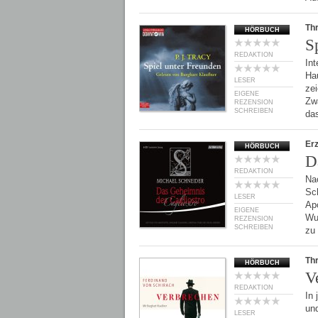
Thr
HÖRBUCH
S
REDAKTION
Int
Hau
LESER
ze
EIGENE
Zwa
REZENSION
SCHREIBEN
da
Er
HÖRBUCH
D
REDAKTION
Na
Sc
LESER
Ap
EIGENE
Wu
REZENSION
SCHREIBEN
zu
Thr
HÖRBUCH
V
REDAKTION
In 
und
LESER