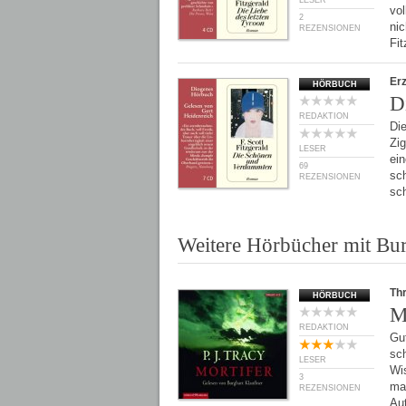
LESER
vo
2
ni
REZENSIONEN
Fi
Er
HÖRBUCH
D
REDAKTION
Di
Zig
LESER
ei
69
sc
REZENSIONEN
sc
Weitere Hörbücher mit Bu
Thr
HÖRBUCH
M
REDAKTION
Gu
sc
LESER
Wis
3
ma
REZENSIONEN
Au