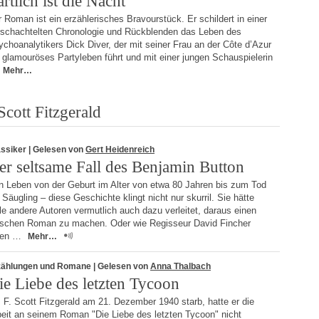
rtlich ist die Nacht
 Roman ist ein erzählerisches Bravourstück. Er schildert in einer
rschachtelten Chronologie und Rückblenden das Leben des
choanalytikers Dick Diver, der mit seiner Frau an der Côte d’Azur
 glamouröses Partyleben führt und mit einer jungen Schauspielerin
Mehr…
cott Fitzgerald
assiker
| Gelesen von
Gert Heidenreich
er seltsame Fall des Benjamin Button
n Leben von der Geburt im Alter von etwa 80 Jahren bis zum Tod
 Säugling – diese Geschichte klingt nicht nur skurril. Sie hätte
le andere Autoren vermutlich auch dazu verleitet, daraus einen
ischen Roman zu machen. Oder wie Regisseur David Fincher
nen …
Mehr…
zählungen und Romane
| Gelesen von
Anna Thalbach
ie Liebe des letzten Tycoon
 F. Scott Fitzgerald am 21. Dezember 1940 starb, hatte er die
beit an seinem Roman "Die Liebe des letzten Tycoon" nicht