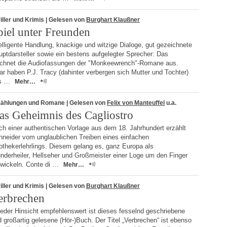
iller und Krimis
| Gelesen von
Burghart Klaußner
piel unter Freunden
elligente Handlung, knackige und witzige Dialoge, gut gezeichnete
ptdarsteller sowie ein bestens aufgelegter Sprecher: Das
ichnet die Audiofassungen der "Monkeewrench"-Romane aus.
r haben P.J. Tracy (dahinter verbergen sich Mutter und Tochter)
s …
Mehr…
zählungen und Romane
| Gelesen von
Felix von Manteuffel
u.a.
as Geheimnis des Cagliostro
ch einer authentischen Vorlage aus dem 18. Jahrhundert erzählt
hneider vom unglaublichen Treiben eines einfachen
othekerlehrlings. Diesem gelang es, ganz Europa als
nderheiler, Hellseher und Großmeister einer Loge um den Finger
 wickeln. Conte di …
Mehr…
iller und Krimis
| Gelesen von
Burghart Klaußner
erbrechen
jeder Hinsicht empfehlenswert ist dieses fesselnd geschriebene
 großartig gelesene (Hör-)Buch. Der Titel „Verbrechen“ ist ebenso