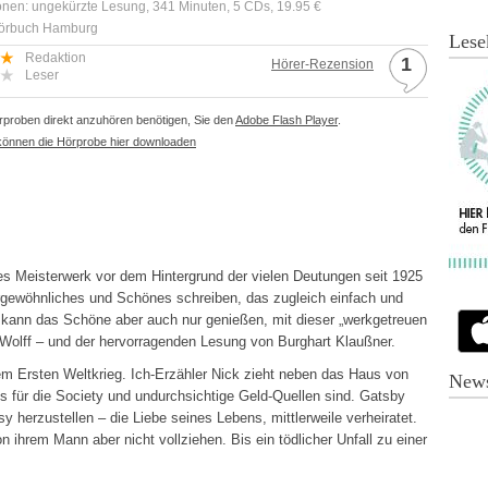
onen: ungekürzte Lesung, 341 Minuten, 5 CDs, 19.95 €
Hörbuch Hamburg
Lese
Redaktion
1
Hörer-Rezension
Leser
proben direkt anzuhören benötigen, Sie den
Adobe Flash Player
.
können die Hörprobe hier downloaden
es Meisterwerk vor dem Hintergrund der vielen Deutungen seit 1925
rgewöhnliches und Schönes schreiben, das zugleich einfach und
an kann das Schöne aber auch nur genießen, mit dieser „werkgetreuen
Wolff – und der hervorragenden Lesung von Burghart Klaußner.
em Ersten Weltkrieg. Ich-Erzähler Nick zieht neben das Haus von
News
 für die Society und undurchsichtige Geld-Quellen sind. Gatsby
y herzustellen – die Liebe seines Lebens, mittlerweile verheiratet.
n ihrem Mann aber nicht vollziehen. Bis ein tödlicher Unfall zu einer