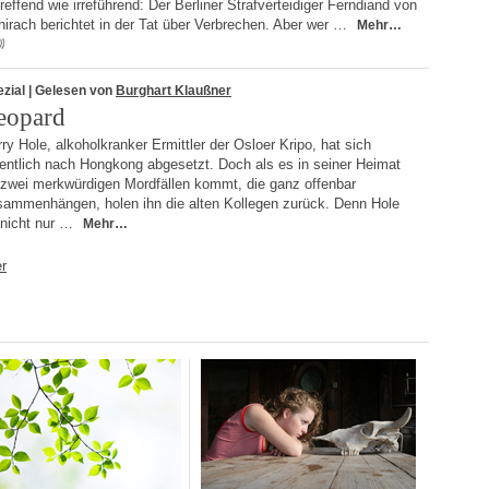
reffend wie irreführend: Der Berliner Strafverteidiger Ferndiand von
irach berichtet in der Tat über Verbrechen. Aber wer …
Mehr…
zial
| Gelesen von
Burghart Klaußner
eopard
ry Hole, alkoholkranker Ermittler der Osloer Kripo, hat sich
gentlich nach Hongkong abgesetzt. Doch als es in seiner Heimat
 zwei merkwürdigen Mordfällen kommt, die ganz offenbar
sammenhängen, holen ihn die alten Kollegen zurück. Denn Hole
 nicht nur …
Mehr…
r