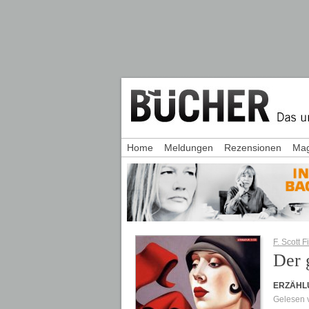
Home
Meldungen
Rezensionen
Mag
F. Scott F
Der 
ERZÄHL
Gelesen