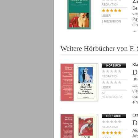
Zä
REDAKTION
Der
ve
LESER
Psy
1 REZENSION
ein
…
Weitere Hörbücher von F. S
Kl
HÖRBUCH
D
REDAKTION
Ei
als
LESER
vie
64
ep
REZENSIONEN
ei
Er
HÖRBUCH
D
REDAKTION
Als
Ar