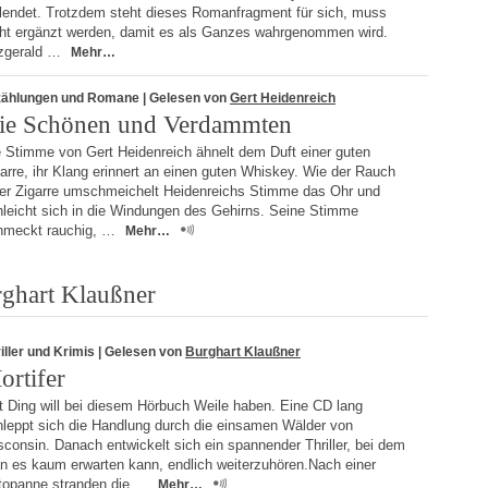
llendet. Trotzdem steht dieses Romanfragment für sich, muss
cht ergänzt werden, damit es als Ganzes wahrgenommen wird.
tzgerald …
Mehr…
zählungen und Romane
| Gelesen von
Gert Heidenreich
ie Schönen und Verdammten
e Stimme von Gert Heidenreich ähnelt dem Duft einer guten
arre, ihr Klang erinnert an einen guten Whiskey. Wie der Rauch
ner Zigarre umschmeichelt Heidenreichs Stimme das Ohr und
hleicht sich in die Windungen des Gehirns. Seine Stimme
hmeckt rauchig, …
Mehr…
rghart Klaußner
iller und Krimis
| Gelesen von
Burghart Klaußner
ortifer
t Ding will bei diesem Hörbuch Weile haben. Eine CD lang
hleppt sich die Handlung durch die einsamen Wälder von
consin. Danach entwickelt sich ein spannender Thriller, bei dem
n es kaum erwarten kann, endlich weiterzuhören.Nach einer
topanne stranden die …
Mehr…