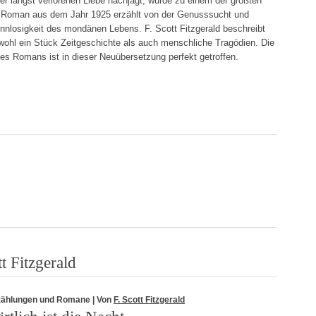
r längst verlorenen Liebe nachjagt, wurde zu einem der größten
er Roman aus dem Jahr 1925 erzählt von der Genusssucht und
nnlosigkeit des mondänen Lebens. F. Scott Fitzgerald beschreibt
wohl ein Stück Zeitgeschichte als auch menschliche Tragödien. Die
es Romans ist in dieser Neuübersetzung perfekt getroffen.
t Fitzgerald
zählungen und Romane
| Von
F. Scott Fitzgerald