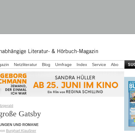
azin
Netzliteratur
Blog
Umfrage
Index
Service
Abo
itzgerald
große Gatsby
UNGEN UND ROMANE
 von
Burghart Klaußner