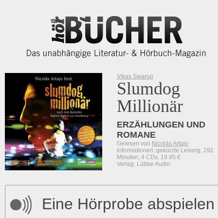
Vikas Swarup
Slumdog
Millionär
ERZÄHLUNGEN UND
ROMANE
Gelesen von
Nicolás Artajo
Informationen: gekürzte Lesung, 292
Minuten, 4 CDs, 19.95 €
Verlag: Lübbe Audio
Eine Hörprobe abspielen