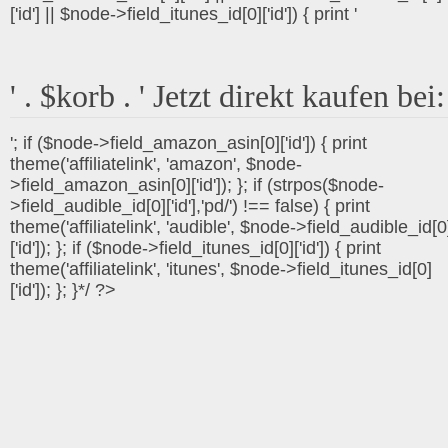
['id'] || $node->field_itunes_id[0]['id']) { print '
' . $korb . ' Jetzt direkt kaufen bei:
'; if ($node->field_amazon_asin[0]['id']) { print
theme('affiliatelink', 'amazon', $node-
>field_amazon_asin[0]['id']); }; if (strpos($node-
>field_audible_id[0]['id'],'pd/') !== false) { print
theme('affiliatelink', 'audible', $node->field_audible_id[0
['id']); }; if ($node->field_itunes_id[0]['id']) { print
theme('affiliatelink', 'itunes', $node->field_itunes_id[0]
['id']); }; }*/ ?>