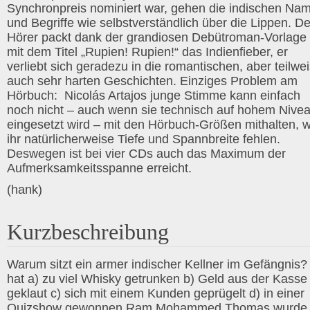
Synchronpreis nominiert war, gehen die indischen Na
und Begriffe wie selbstverständlich über die Lippen. D
Hörer packt dank der grandiosen Debütroman-Vorlage
mit dem Titel „Rupien! Rupien!“ das Indienfieber, er
verliebt sich geradezu in die romantischen, aber teilwe
auch sehr harten Geschichten. Einziges Problem am
Hörbuch: Nicolás Artajos junge Stimme kann einfach
noch nicht – auch wenn sie technisch auf hohem Nive
eingesetzt wird – mit den Hörbuch-Größen mithalten, w
ihr natürlicherweise Tiefe und Spannbreite fehlen.
Deswegen ist bei vier CDs auch das Maximum der
Aufmerksamkeitsspanne erreicht.
(hank)
Kurzbeschreibung
Warum sitzt ein armer indischer Kellner im Gefängnis?
hat a) zu viel Whisky getrunken b) Geld aus der Kasse
geklaut c) sich mit einem Kunden geprügelt d) in einer
Quizshow gewonnen Ram Mohammed Thomas wurde