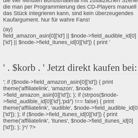
die vier Minuten Bonusmaterial mit zusätzlichen Szene
die man per Programmierung des CD-Players manuell 
das Stück integrieren kann, sind kein überzeugendes
Kaufargument. Nur für wahre Fans!
(ay)
field_amazon_asin[0]['id'] || $node->field_audible_id[0]
['id'] || $node->field_itunes_id[0]['id']) { print '
' . $korb . ' Jetzt direkt kaufen bei:
'; if ($node->field_amazon_asin[0]['id']) { print
theme('affiliatelink', 'amazon', $node-
>field_amazon_asin[0]['id']); }; if (strpos($node-
>field_audible_id[0]['id'],'pd/') !== false) { print
theme('affiliatelink', 'audible', $node->field_audible_id[0
['id']); }; if ($node->field_itunes_id[0]['id']) { print
theme('affiliatelink', 'itunes', $node->field_itunes_id[0]
['id']); }; }*/ ?>