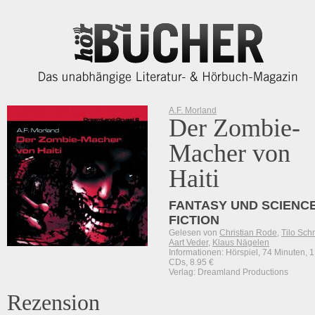
A.F. Morland
Der Zombie-
Macher von
Haiti
FANTASY UND SCIENCE
FICTION
Gelesen von
Christian Rode
,
Tilo Sch
Aart Veder
,
Klaus Nägelen
Informationen: Hörspiel, 74 Minuten, 1
CDs, 8.95 €
Verlag: Dreamland Productions
Rezension