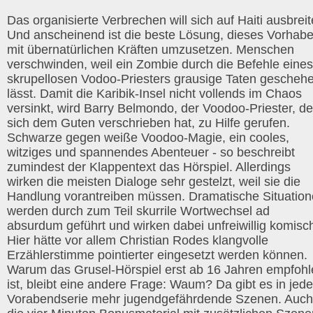
Das organisierte Verbrechen will sich auf Haiti ausbreit
Und anscheinend ist die beste Lösung, dieses Vorhab
mit übernatürlichen Kräften umzusetzen. Menschen
verschwinden, weil ein Zombie durch die Befehle eines
skrupellosen Vodoo-Priesters grausige Taten gescheh
lässt. Damit die Karibik-Insel nicht vollends im Chaos
versinkt, wird Barry Belmondo, der Voodoo-Priester, de
sich dem Guten verschrieben hat, zu Hilfe gerufen.
Schwarze gegen weiße Voodoo-Magie, ein cooles,
witziges und spannendes Abenteuer - so beschreibt
zumindest der Klappentext das Hörspiel. Allerdings
wirken die meisten Dialoge sehr gestelzt, weil sie die
Handlung vorantreiben müssen. Dramatische Situatio
werden durch zum Teil skurrile Wortwechsel ad
absurdum geführt und wirken dabei unfreiwillig komisc
Hier hätte vor allem Christian Rodes klangvolle
Erzählerstimme pointierter eingesetzt werden können.
Warum das Grusel-Hörspiel erst ab 16 Jahren empfohl
ist, bleibt eine andere Frage: Waum? Da gibt es in jede
Vorabendserie mehr jugendgefährdende Szenen. Auch