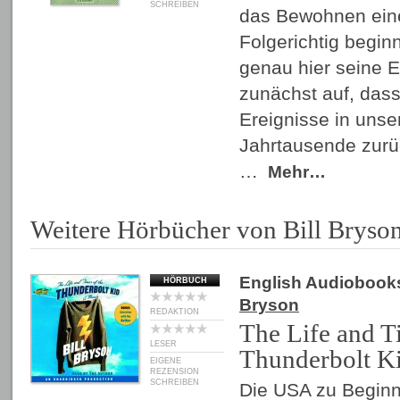
SCHREIBEN
das Bewohnen ein
Folgerichtig beginn
genau hier seine E
zunächst auf, dass
Ereignisse in unse
Jahrtausende zurü
…
Mehr…
Weitere Hörbücher von Bill Bryso
English Audiobook
HÖRBUCH
Bryson
REDAKTION
The Life and T
LESER
Thunderbolt K
EIGENE
REZENSION
SCHREIBEN
Die USA zu Beginn