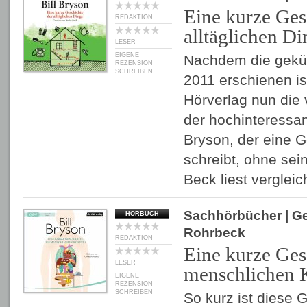
Eine kurze Ges
REDAKTION
alltäglichen Di
LESER
EIGENE
Nachdem die gekür
REZENSION
SCHREIBEN
2011 erschienen is
Hörverlag nun die 
der hochinteressan
Bryson, der eine G
schreibt, ohne sei
Beck liest vergle
Sachhörbücher
| G
HÖRBUCH
Rohrbeck
REDAKTION
Eine kurze Ges
LESER
menschlichen 
EIGENE
REZENSION
SCHREIBEN
So kurz ist diese G