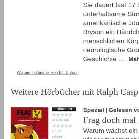
Sie dauert fast 17 
unterhaltsame Stu
amerikanische Jour
Bryson ein Händch
menschlichen Körp
neurologische Gru
Geschichte …
Me
Weitere Hörbücher von Bill Bryson
Weitere Hörbücher mit Ralph Casp
Spezial
| Gelesen 
HÖRBUCH
Frag doch mal 
REDAKTION
Warum wächst ein
LESER
EIGENE