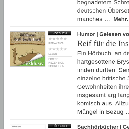
begnadetem Schreib
deutschen Überset
manches …
Mehr
Humor
| Gelesen v
HÖRBUCH
Reif für die Ins
REDAKTION
Ein Hörbuch, an d
LESER
EIGENE
hartgesottene Bry
REZENSION
SCHREIBEN
finden dürften. Se
einzelne britische
Gewohnheiten ihre
insgesamt arg lan
komisch aus. Allzu 
Mängel in Bezug
Sachhörbücher
| G
HÖRBUCH