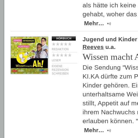
als hätte ich kein
gehabt, woher das
Mehr…
Jugend und Kinder
HÖRBUCH
Reeves
u.a.
REDAKTION
Wissen macht A
LESER
Die Sendung "Wiss
EIGENE
REZENSION
SCHREIBEN
KI.KA dürfte zum P
Kinder gehören. Ei
unterhaltsame Wei
stillt, Appetit auf
ihrem Nachwuchs 
erlauben können. 
Mehr…