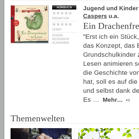
Jugend und Kinder
HÖRBUCH
Caspers
u.a.
REDAKTION
Ein Drachenfre
LESER
"Erst ich ein Stück
EIGENE
REZENSION
SCHREIBEN
das Konzept, das 
Grundschulkinder
Lesen animieren s
die Geschichte vo
hat, soll es auf d
und selbst dank de
Es …
Mehr…
Themenwelten