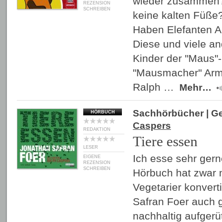
wieder zusammen?
REZENSION
SCHREIBEN
keine kalten Füße
Haben Elefanten 
Diese und viele a
Kinder der "Maus"-
"Mausmacher" Armi
Ralph …
Mehr…
Sachhörbücher
| G
HÖRBUCH
Caspers
REDAKTION
Tiere essen
LESER
Ich esse sehr gern
EIGENE
REZENSION
SCHREIBEN
Hörbuch hat zwar 
Vegetarier konverti
Safran Foer auch g
nachhaltig aufgerütt