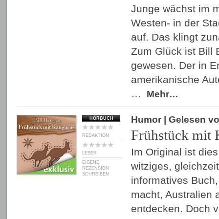
Junge wächst im mi
Westen- in der Sta
auf. Das klingt zu
Zum Glück ist Bill
gewesen. Der in E
amerikanische Aut
…
Mehr…
Humor
| Gelesen v
HÖRBUCH
Frühstück mit
REDAKTION
Im Original ist die
LESER
EIGENE
witziges, gleichzei
REZENSION
SCHREIBEN
informatives Buch,
macht, Australien 
entdecken. Doch v