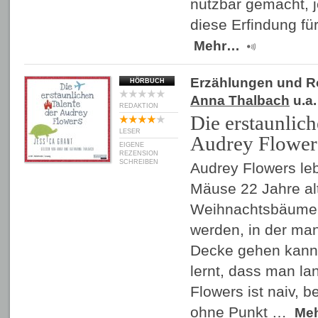
nutzbar gemacht, j
diese Erfindung fü
Mehr…
Erzählungen und 
HÖRBUCH
Anna Thalbach
u.a.
REDAKTION
Die erstaunlich
LESER
Audrey Flower
EIGENE
REZENSION
SCHREIBEN
Audrey Flowers lebt
Mäuse 22 Jahre al
Weihnachtsbäume 
werden, in der man
Decke gehen kann 
lernt, dass man la
Flowers ist naiv, b
ohne Punkt …
Me