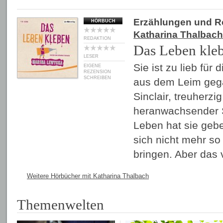
Erzählungen und 
HÖRBUCH
Katharina Thalbach
REDAKTION
Das Leben kle
LESER
Sie ist zu lieb für
EIGENE
REZENSION
SCHREIBEN
aus dem Leim geg
Sinclair, treuherzi
heranwachsender S
Leben hat sie gebeu
sich nicht mehr so
bringen. Aber das
Weitere Hörbücher mit Katharina Thalbach
Themenwelten