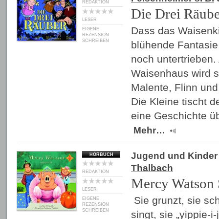
REDAKTION
Die Drei Räub
LESER
Dass das Waisenki
EIGENE
REZENSION
SCHREIBEN
blühende Fantasie b
noch untertrieben.
Waisenhaus wird s
Malente, Flinn und
Die Kleine tischt 
eine Geschichte ü
Mehr…
Jugend und Kinder
HÖRBUCH
Thalbach
REDAKTION
Mercy Watson 
LESER
Sie grunzt, sie sch
EIGENE
REZENSION
SCHREIBEN
singt, sie „yippie-i