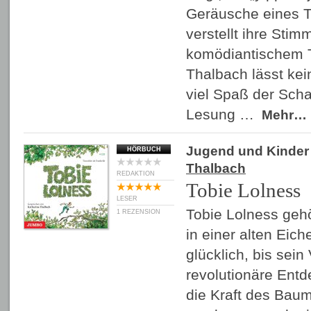
Geräusche eines T
verstellt ihre Stim
komödiantischem T
Thalbach lässt kei
viel Spaß der Scha
Lesung …
Mehr…
Jugend und Kinder
HÖRBUCH
Thalbach
REDAKTION
Tobie Lolness
LESER
Tobie Lolness gehö
1 REZENSION
in einer alten Eich
glücklich, bis sein
revolutionäre Entd
die Kraft des Baum