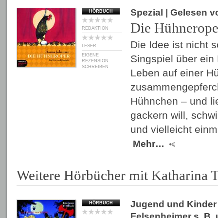
Spezial
| Gelesen 
HÖRBUCH
Die Hühnerope
REDAKTION
Die Idee ist nicht 
LESER
EIGENE
Singspiel über ei
REZENSION
SCHREIBEN
Leben auf einer Hü
zusammengepferch
Hühnchen – und lie
gackern will, sch
und vielleicht ein
Mehr…
Weitere Hörbücher mit Katharina 
Jugend und Kinder
HÖRBUCH
Felsenheimer s. B.
u