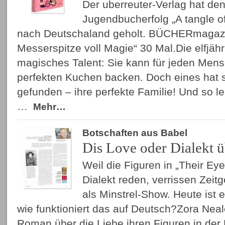
Der uberreuter-Verlag hat de
Jugendbucherfolg „A tangle of
nach Deutschaland geholt. BÜCHERmagazin
Messerspitze voll Magie“ 30 Mal.Die elfjäh
magisches Talent: Sie kann für jeden Men
perfekten Kuchen backen. Doch eines hat s
gefunden – ihre perfekte Familie! Und so le
…
Mehr…
Botschaften aus Babel
Dis Love oder Dialekt ü
Weil die Figuren in „Their E
Dialekt reden, verrissen Ze
als Minstrel-Show. Heute ist 
wie funktioniert das auf Deutsch?Zora Neal
Roman über die Liebe ihren Figuren in der