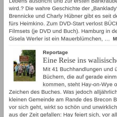
Lebens ausbricht und zur ersten Bankräub
wird.? Die wahre Geschichte der „Banklad
Brennicke und Charly Hübner gibt es seit
fürs Heimkino. Zum DVD-Start verlost B
Filmsets (je DVD und Buch). Hamburg in de
Gisela Werler ist ein Mauerblümchen, …
M
Reportage
Eine Reise ins walisisc
Mit 41 Buchhandlungen und ü
Büchern, die auf gerade ein
kommen, steht Hay-on-Wye o
Zeichen des Buches. Was jedoch alljährlic
kleinen Gemeinde am Rande des Brecon B
vor sich geht, wirkt so schön und unwirklic
aus der Zeit gefallen: Hay feiert sich, vor 