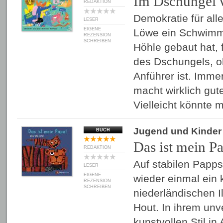
Im Dschungel 
REDAKTION
Demokratie für al
LESER
EIGENE
Löwe ein Schwimmb
REZENSION
SCHREIBEN
Höhle gebaut hat, 
des Dschungels, ob
Anführer ist. Imme
macht wirklich gut
Vielleicht könnte
Jugend und Kinder
BUCH
Das ist mein P
REDAKTION
Auf stabilen Papps
LESER
EIGENE
wieder einmal ein 
REZENSION
SCHREIBEN
niederländischen Il
Hout. In ihrem unv
kunstvollen Stil in 