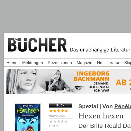
Home
Meldungen
Rezensionen
Magazin
Netzliteratur
Blo
Spezial
| Von
Pénél
BUCH
Hexen hexen
REDAKTION
Der Brite Roald Da
LESER