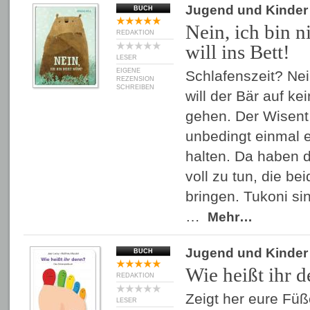
Jugend und Kinder
BUCH
Nein, ich bin n
REDAKTION
will ins Bett!
LESER
EIGENE
Schlafenszeit? Nein
REZENSION
SCHREIBEN
will der Bär auf ke
gehen. Der Wisent
unbedingt einmal 
halten. Da haben d
voll zu tun, die b
bringen. Tukoni si
…
Mehr…
Jugend und Kinder
BUCH
Wie heißt ihr 
REDAKTION
Zeigt her eure Füß
LESER