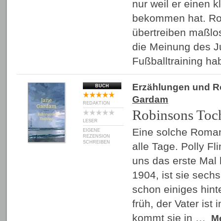
nur weil er einen k
bekommen hat. Rod
übertreiben maßlos,
die Meinung des J
Fußballtraining h
Erzählungen und 
BUCH
Gardam
REDAKTION
Robinsons Toc
LESER
Eine solche Romanf
EIGENE
REZENSION
SCHREIBEN
alle Tage. Polly Fli
uns das erste Mal 
1904, ist sie sechs
schon einiges hinte
früh, der Vater is
kommt sie in …
M