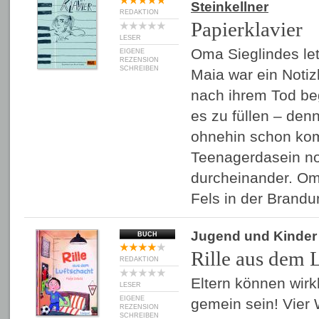
Steinkellner
REDAKTION
Papierklavier
LESER
Oma Sieglindes le
EIGENE
REZENSION
SCHREIBEN
Maia war ein Noti
nach ihrem Tod beg
es zu füllen – denn
ohnehin schon kom
Teenagerdasein n
durcheinander. Om
Fels in der Bran
Jugend und Kinder
BUCH
Rille aus dem 
REDAKTION
Eltern können wirkl
LESER
EIGENE
gemein sein! Vier
REZENSION
SCHREIBEN