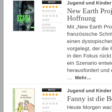
Jugend und Kinder
BUCH
New Earth Proj
REDAKTION
Hoffnung
LESER
EIGENE
Mit „New Earth Pro
REZENSION
SCHREIBEN
französische Schrif
einen dystopisch
vorgelegt, der die
in den Fokus rück
ein Szenario entwi
herausfordert und 
…
Mehr…
Jugend und Kinder
BUCH
Fanny ist die B
REDAKTION
Heute Morgen wac
LESER