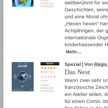
EIGENE
weltberühmt für se
REZENSION
SCHREIBEN
Geschichten, sei
und eine Moral oh
„Hexen hexen“ han
Achtjährigen, der 
internationale Org
kinderhassender 
Mehr…
Spezial
| Von
Régis 
BUCH
Das Nest
REDAKTION
Wenn zwei sehr un
LESER
EIGENE
französische Zeich
REZENSION
SCHREIBEN
ein Atelier teilen,
für einen Comic üb