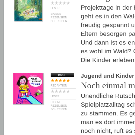
Projekttage in der
LESER
EIGENE
geht es in den Wal
REZENSION
SCHREIBEN
freudig gespannt u
Eltern besorgen 
Und dann ist es end
es wohl im Wald? Gl
Die Kinder erlebe
Jugend und Kinder
BUCH
Noch einmal m
REDAKTION
Unendliche Rutsch
LESER
EIGENE
Spielplatzalltag s
REZENSION
SCHREIBEN
zu stammen. Es ge
man es dort immer 
noch nicht, ruft es