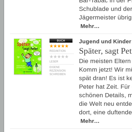
Bar-Tabac in der P
Schublade und der
Jägermeister übri
Mehr…
Jugend und Kinder
BUCH
Später, sagt Pet
REDAKTION
Die meisten Elter
LESER
EIGENE
Komm jetzt! Wir mü
REZENSION
SCHREIBEN
spät dran! Es ist 
Peter hat Zeit. Für
schönen Details, m
die Welt neu entde
dort, eine duften
Mehr…