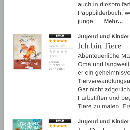
auch in diesem fa
Pappbilderbuch, w
junge …
Mehr…
Jugend und Kinder
BUCH
Ich bin Tiere
REDAKTION
Abenteuerliche Mal
LESER
EIGENE
Oma und langweilt 
REZENSION
SCHREIBEN
er ein geheimnisvo
Tierverwandlungsa
Gar nicht zögerlich
Farbstiften und be
Tiere zu malen. E
Jugend und Kinder
BUCH