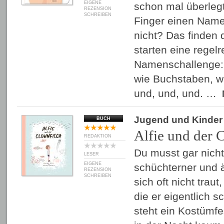
EIGENE
schon mal überlegt
REZENSION
SCHREIBEN
Finger einen Name
nicht? Das finden 
starten eine regelr
Namenschallenge:
wie Buchstaben, w
und, und, und. …
Jugend und Kinder
BUCH
Alfie und der 
REDAKTION
Du musst gar nichts
LESER
EIGENE
schüchterner und ä
REZENSION
SCHREIBEN
sich oft nicht traut
die er eigentlich s
steht ein Kostümfe