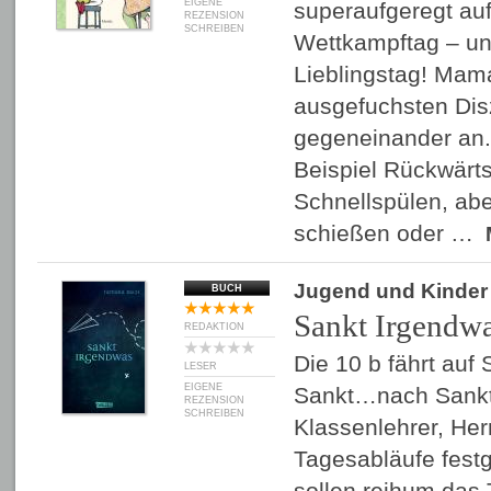
EIGENE
superaufgeregt auf
REZENSION
SCHREIBEN
Wettkampftag – und
Lieblingstag! Mama
ausgefuchsten Dis
gegeneinander an
Beispiel Rückwärt
Schnellspülen, abe
schießen oder …
Jugend und Kinder
BUCH
Sankt Irgendw
REDAKTION
Die 10 b fährt auf 
LESER
EIGENE
Sankt…nach Sankt 
REZENSION
SCHREIBEN
Klassenlehrer, Herr
Tagesabläufe festg
sollen reihum das 