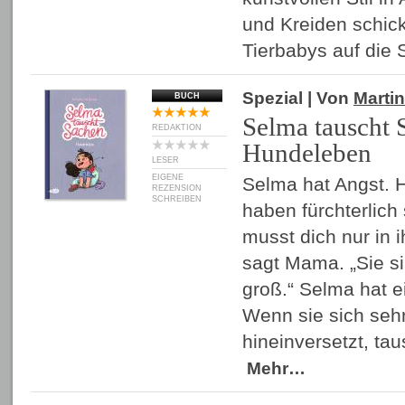
und Kreiden schick
Tierbabys auf di
Spezial
| Von
Martin
BUCH
Selma tauscht 
REDAKTION
Hundeleben
LESER
EIGENE
Selma hat Angst. 
REZENSION
SCHREIBEN
haben fürchterlich
musst dich nur in 
sagt Mama. „Sie si
groß.“ Selma hat e
Wenn sie sich seh
hineinversetzt, ta
Mehr…