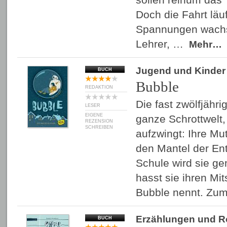
Doch die Fahrt läu
Spannungen wach
Lehrer, …
Mehr…
Jugend und Kinder
BUCH
Bubble
REDAKTION
Die fast zwölfjähri
LESER
EIGENE
ganze Schrottwelt,
REZENSION
SCHREIBEN
aufzwingt: Ihre Mu
den Mantel der Ent
Schule wird sie g
hasst sie ihren Mit
Bubble nennt. Zu
Erzählungen und 
BUCH