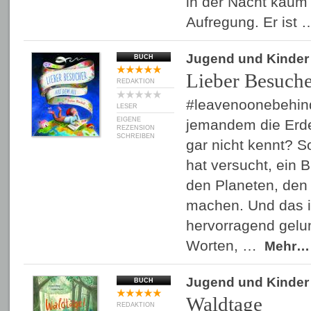
in der Nacht kaum 
Aufregung. Er ist
Jugend und Kinder
BUCH
Lieber Besuche
REDAKTION
#leavenoonebehi
LESER
EIGENE
jemandem die Erde
REZENSION
SCHREIBEN
gar nicht kennt? So
hat versucht, ein 
den Planeten, den 
machen. Und das is
hervorragend gelu
Worten, …
Mehr…
Jugend und Kinder
BUCH
Waldtage
REDAKTION