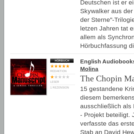
Deutschen ist er ei
Skywalker aus der 
der Sterne"-Trilogi
letzen Jahren tat 
allem als Synchron
Hörbuchfassung 
English Audiobook
HÖRBUCH
Molina
REDAKTION
The Chopin Ma
LESER
15 gestandene Kri
1 REZENSION
diesem bemerkensw
ausschließlich als
- Projekt beteiligt.
verfasste das erste
Stab an David Hew