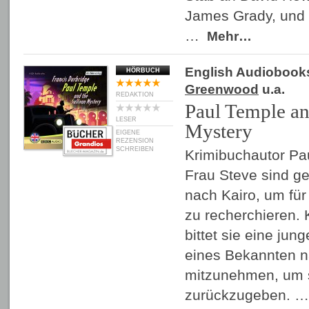
James Grady, und s
…
Mehr…
English Audiobook
HÖRBUCH
Greenwood
u.a.
REDAKTION
Paul Temple an
LESER
Mystery
EIGENE
REZENSION
SCHREIBEN
Krimibuchautor Pa
Frau Steve sind g
nach Kairo, um fü
zu recherchieren. 
bittet sie eine jun
eines Bekannten n
mitzunehmen, um s
zurückzugeben. 