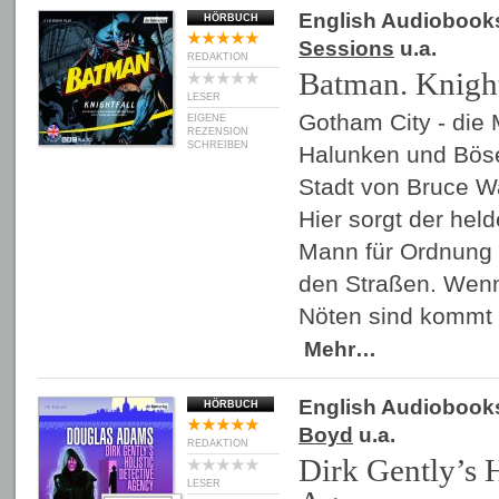
English Audiobook
HÖRBUCH
Sessions
u.a.
REDAKTION
Batman. Knight
LESER
Gotham City - die 
EIGENE
REZENSION
SCHREIBEN
Halunken und Böse
Stadt von Bruce W
Hier sorgt der hel
Mann für Ordnung 
den Straßen. Wenn
Nöten sind kommt 
Mehr…
English Audiobook
HÖRBUCH
Boyd
u.a.
REDAKTION
Dirk Gently’s H
LESER