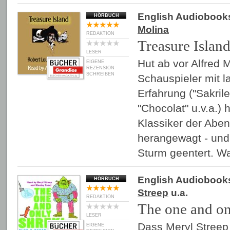
English Audiobook
HÖRBUCH
Molina
REDAKTION
Treasure Islan
LESER
Hut ab vor Alfred M
EIGENE
REZENSION
SCHREIBEN
Schauspieler mit l
Erfahrung ("Sakrile
"Chocolat" u.v.a.)
Klassiker der Abent
herangewagt - und 
Sturm geentert. W
English Audiobook
HÖRBUCH
Streep
u.a.
REDAKTION
The one and on
LESER
Dass Meryl Streep
EIGENE