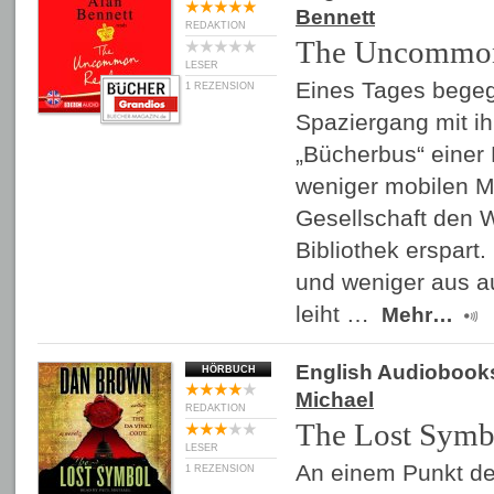
Bennett
REDAKTION
The Uncommon
LESER
Eines Tages bege
1 REZENSION
Spaziergang mit 
„Bücherbus“ einer 
weniger mobilen Mi
Gesellschaft den 
Bibliothek erspart.
und weniger aus au
leiht …
Mehr…
English Audiobook
HÖRBUCH
Michael
REDAKTION
The Lost Symb
LESER
An einem Punkt d
1 REZENSION