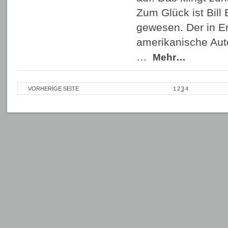
Zum Glück ist Bill
gewesen. Der in E
amerikanische Aut
…
Mehr…
VORHERIGE SEITE
1
2
3
4