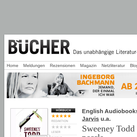
Home
Meldungen
Rezensionen
Magazin
Netzliteratur
Blo
English Audiobook
HÖRBUCH
Jarvis
u.a.
REDAKTION
Sweeney Todd a
LESER