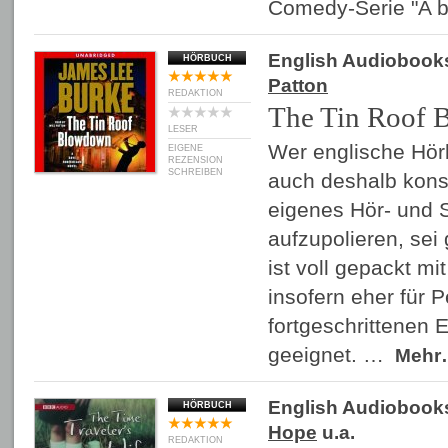
Comedy-Serie "A b
English Audiobook
HÖRBUCH
Patton
REDAKTION
The Tin Roof
LESER
Wer englische Hör
EIGENE
REZENSION
SCHREIBEN
auch deshalb kons
eigenes Hör- und
aufzupolieren, sei
ist voll gepackt m
insofern eher für 
fortgeschrittenen 
geeignet. …
Mehr
English Audiobook
HÖRBUCH
Hope
u.a.
REDAKTION