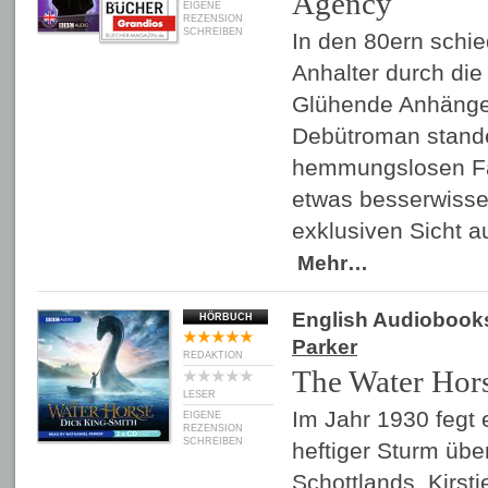
Agency
EIGENE
REZENSION
SCHREIBEN
In den 80ern schie
Anhalter durch die 
Glühende Anhänge
Debütroman stande
hemmungslosen Fa
etwas besserwisser
exklusiven Sicht 
Mehr…
English Audiobook
HÖRBUCH
Parker
REDAKTION
The Water Hor
LESER
Im Jahr 1930 fegt 
EIGENE
REZENSION
SCHREIBEN
heftiger Sturm übe
Schottlands. Kirsti