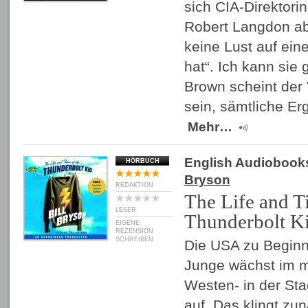
sich CIA-Direktori
Robert Langdon ab,
keine Lust auf ein
hat“. Ich kann sie
Brown scheint der
sein, sämtliche Er
Mehr…
English Audiobook
HÖRBUCH
Bryson
REDAKTION
The Life and T
LESER
Thunderbolt K
EIGENE
REZENSION
SCHREIBEN
Die USA zu Beginn
Junge wächst im mi
Westen- in der Sta
auf. Das klingt zu