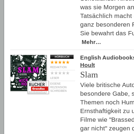
was sie Morgen an 
Tatsächlich macht 
ganz besonderen F
Sie bewahrt das F
Mehr…
English Audiobook
HÖRBUCH
Hoult
REDAKTION
Slam
LESER
Viele britische Au
EIGENE
REZENSION
SCHREIBEN
besondere Gabe, se
Themen noch Humor
Ernsthaftigkeit zu 
Filme wie "Brassed
gar nicht" zeugen 