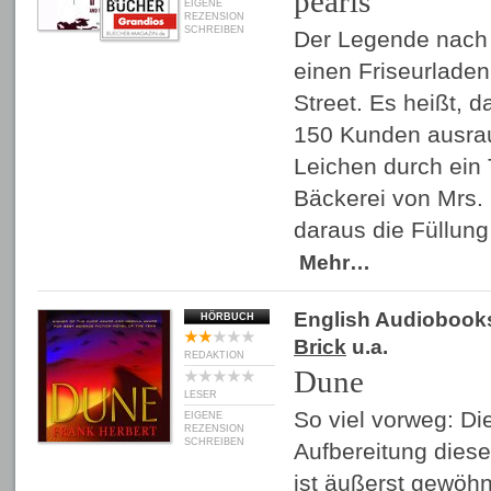
pearls
EIGENE
REZENSION
SCHREIBEN
Der Legende nach
einen Friseurladen
Street. Es heißt, d
150 Kunden ausraub
Leichen durch ein
Bäckerei von Mrs. 
daraus die Füllun
Mehr…
English Audiobook
HÖRBUCH
Brick
u.a.
REDAKTION
Dune
LESER
So viel vorweg: Di
EIGENE
REZENSION
SCHREIBEN
Aufbereitung dies
ist äußerst gewöh