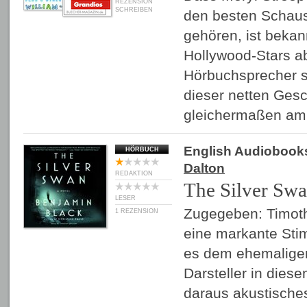
REZENSION
SCHREIBEN
den besten Schaus
gehören, ist bekan
Hollywood-Stars a
Hörbuchsprecher s
dieser netten Ges
gleichermaßen a
English Audiobook
HÖRBUCH
Dalton
REDAKTION
The Silver Sw
LESER
Zugegeben: Timoth
1 REZENSION
eine markante Stim
es dem ehemalige
Darsteller in die
daraus akustisches