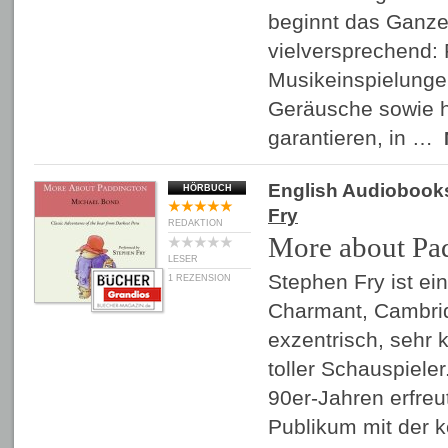
beginnt das Ganze
vielversprechend:
Musikeinspielunge
Geräusche sowie h
garantieren, in …
English Audiobook
HÖRBUCH
Fry
REDAKTION
More about Pa
LESER
Stephen Fry ist ein
1 REZENSION
Charmant, Cambrid
exzentrisch, sehr 
toller Schauspieler
90er-Jahren erfreut
Publikum mit der kö