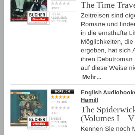
The Time Trave
LESER
Zeitreisen sind eig
EIGENE
REZENSION
SCHREIBEN
Romane und finde
in die ernsthafte Li
Möglichkeiten, die
ergeben, hat sich 
ihren Debütroman
auf diese Weise ni
Mehr…
English Audiobook
HÖRBUCH
Hamill
REDAKTION
The Spiderwick
LESER
(Volumes I – V
EIGENE
REZENSION
SCHREIBEN
Kennen Sie noch M