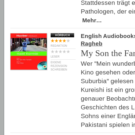
Stattdessen trägt 
Pathologen, der e
Mehr…
English Audiobook
HÖRBUCH
Ragheb
REDAKTION
My Son the Fan
LESER
Wer "Mein wunder
EIGENE
REZENSION
SCHREIBEN
Kino gesehen oder
Suburbia" gelesen 
Kureishi ist ein gr
genauer Beobacht
Geschichten des 
Sohns einer Englä
Pakistani spielen