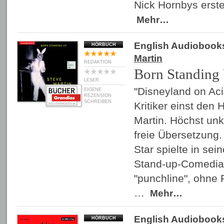
Nick Hornbys erst
Mehr…
English Audiobook
HÖRBUCH
Martin
REDAKTION
Born Standing
LESER
"Disneyland on Aci
EIGENE
REZENSION
SCHREIBEN
Kritiker einst den
Martin. Höchst unk
freie Übersetzung
Star spielte in sein
Stand-up-Comedia
"punchline", ohne
…
Mehr…
English Audiobook
HÖRBUCH