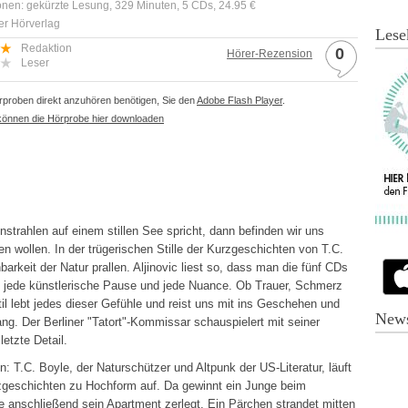
onen: gekürzte Lesung, 329 Minuten, 5 CDs, 24.95 €
er Hörverlag
Lese
Redaktion
0
Hörer-Rezension
Leser
proben direkt anzuhören benötigen, Sie den
Adobe Flash Player
.
können die Hörprobe hier downloaden
strahlen auf einem stillen See spricht, dann befinden wir uns
n wollen. In der trügerischen Stille der Kurzgeschichten von T.C.
rkeit der Natur prallen. Aljinovic liest so, dass man die fünf CDs
t jede künstlerische Pause und jede Nuance. Ob Trauer, Schmerz
il lebt jedes dieser Gefühle und reist uns mit ins Geschehen und
News
g. Der Berliner "Tatort"-Kommissar schauspielert mit seiner
letzte Detail.
n: T.C. Boyle, der Naturschützer und Altpunk der US-Literatur, läuft
zgeschichten zu Hochform auf. Da gewinnt ein Junge beim
ie anschließend sein Apartment zerlegt. Ein Pärchen strandet mitten