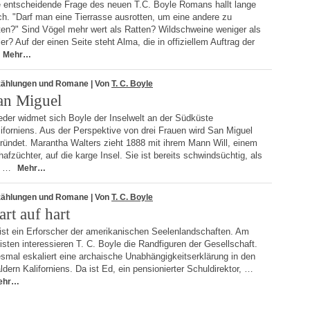
e entscheidende Frage des neuen T.C. Boyle Romans hallt lange
h. "Darf man eine Tierrasse ausrotten, um eine andere zu
ten?" Sind Vögel mehr wert als Ratten? Wildschweine weniger als
er? Auf der einen Seite steht Alma, die in offiziellem Auftrag der
Mehr…
zählungen und Romane
| Von
T. C. Boyle
an Miguel
eder widmet sich Boyle der Inselwelt an der Südküste
iforniens. Aus der Perspektive von drei Frauen wird San Miguel
ründet. Marantha Walters zieht 1888 mit ihrem Mann Will, einem
afzüchter, auf die karge Insel. Sie ist bereits schwindsüchtig, als
e …
Mehr…
zählungen und Romane
| Von
T. C. Boyle
art auf hart
ist ein Erforscher der amerikanischen Seelenlandschaften. Am
sten interessieren T. C. Boyle die Randfiguren der Gesellschaft.
smal eskaliert eine archaische Unabhängigkeitserklärung in den
dern Kaliforniens. Da ist Ed, ein pensionierter Schuldirektor, …
ehr…