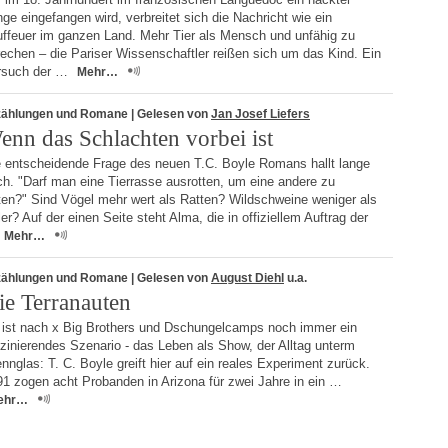
ge eingefangen wird, verbreitet sich die Nachricht wie ein
uffeuer im ganzen Land. Mehr Tier als Mensch und unfähig zu
echen – die Pariser Wissenschaftler reißen sich um das Kind. Ein
rsuch der …
Mehr…
zählungen und Romane
| Gelesen von
Jan Josef Liefers
enn das Schlachten vorbei ist
e entscheidende Frage des neuen T.C. Boyle Romans hallt lange
h. "Darf man eine Tierrasse ausrotten, um eine andere zu
ten?" Sind Vögel mehr wert als Ratten? Wildschweine weniger als
er? Auf der einen Seite steht Alma, die in offiziellem Auftrag der
Mehr…
zählungen und Romane
| Gelesen von
August Diehl
u.a.
ie Terranauten
 ist nach x Big Brothers und Dschungelcamps noch immer ein
zinierendes Szenario - das Leben als Show, der Alltag unterm
nnglas: T. C. Boyle greift hier auf ein reales Experiment zurück.
1 zogen acht Probanden in Arizona für zwei Jahre in ein …
ehr…