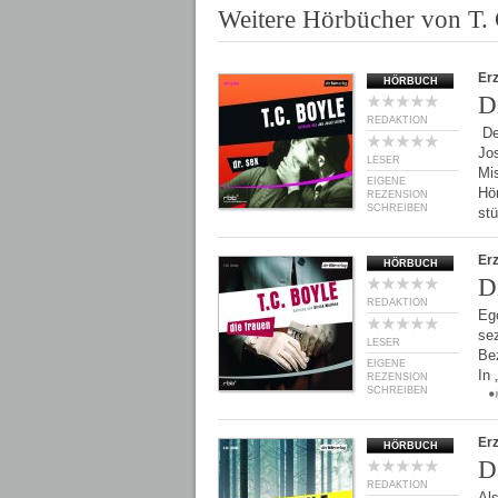
Weitere Hörbücher von T. 
Er
HÖRBUCH
D
REDAKTION
Der
Jos
LESER
Mis
EIGENE
Hö
REZENSION
SCHREIBEN
st
Er
HÖRBUCH
D
REDAKTION
Eg
sez
LESER
Bez
EIGENE
In
REZENSION
SCHREIBEN
Er
HÖRBUCH
D
REDAKTION
Al