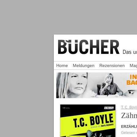
Home
Meldungen
Rezensionen
Mag
T. C. Boy
Zähn
ERZÄHL
Gelesen