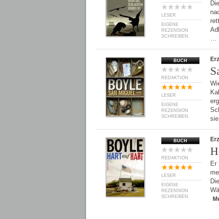
Di
nac
LESER
ret
EIGENE
Adl
REZENSION
SCHREIBEN
…
Er
BUCH
S
REDAKTION
Wi
Kal
LESER
erg
EIGENE
Sch
REZENSION
SCHREIBEN
si
Er
BUCH
H
REDAKTION
Er 
mei
LESER
Die
EIGENE
Wäl
REZENSION
SCHREIBEN
M