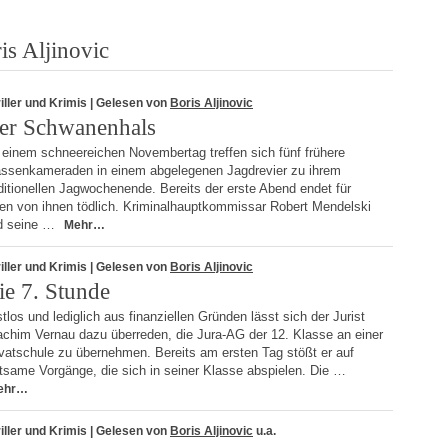
is Aljinovic
iller und Krimis
| Gelesen von
Boris Aljinovic
er Schwanenhals
 einem schneereichen Novembertag treffen sich fünf frühere
assenkameraden in einem abgelegenen Jagdrevier zu ihrem
ditionellen Jagwochenende. Bereits der erste Abend endet für
nen von ihnen tödlich. Kriminalhauptkommissar Robert Mendelski
d seine …
Mehr…
iller und Krimis
| Gelesen von
Boris Aljinovic
ie 7. Stunde
tlos und lediglich aus finanziellen Gründen lässt sich der Jurist
achim Vernau dazu überreden, die Jura-AG der 12. Klasse an einer
vatschule zu übernehmen. Bereits am ersten Tag stößt er auf
tsame Vorgänge, die sich in seiner Klasse abspielen. Die …
ehr…
iller und Krimis
| Gelesen von
Boris Aljinovic
u.a.