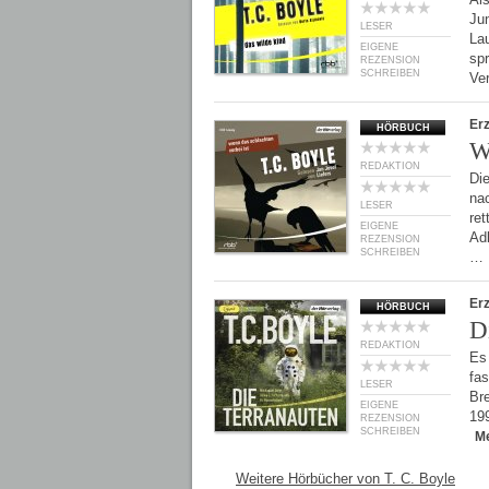
Jun
LESER
La
EIGENE
spr
REZENSION
SCHREIBEN
Ve
Er
HÖRBUCH
W
REDAKTION
Di
nac
LESER
ret
EIGENE
Adl
REZENSION
SCHREIBEN
…
Er
HÖRBUCH
D
REDAKTION
Es
fas
LESER
Bre
EIGENE
199
REZENSION
SCHREIBEN
M
Weitere Hörbücher von T. C. Boyle