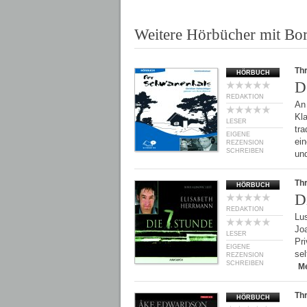
Weitere Hörbücher mit Bor
Thr
HÖRBUCH
D
REDAKTION
An
Kl
LESER
tra
EIGENE
ei
REZENSION
SCHREIBEN
un
Thr
HÖRBUCH
D
REDAKTION
Lus
Jo
LESER
Pri
EIGENE
sel
REZENSION
SCHREIBEN
M
Thr
HÖRBUCH