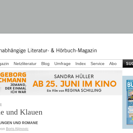
azin
Netzliteratur
Blog
Umfrage
Index
Service
Abo
le
e und Klauen
UNGEN UND ROMANE
 von
Boris Aljinovic