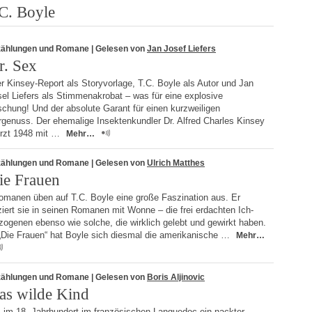
C. Boyle
zählungen und Romane
| Gelesen von
Jan Josef Liefers
r. Sex
 Kinsey-Report als Storyvorlage, T.C. Boyle als Autor und Jan
el Liefers als Stimmenakrobat – was für eine explosive
chung! Und der absolute Garant für einen kurzweiligen
rgenuss. Der ehemalige Insektenkundler Dr. Alfred Charles Kinsey
ürzt 1948 mit …
Mehr…
zählungen und Romane
| Gelesen von
Ulrich Matthes
ie Frauen
omanen üben auf T.C. Boyle eine große Faszination aus. Er
iert sie in seinen Romanen mit Wonne – die frei erdachten Ich-
ogenen ebenso wie solche, die wirklich gelebt und gewirkt haben.
 „Die Frauen“ hat Boyle sich diesmal die amerikanische …
Mehr…
zählungen und Romane
| Gelesen von
Boris Aljinovic
as wilde Kind
s im 18. Jahrhundert im französischen Languedoc ein nackter