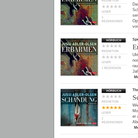
REDAKTION
Das
Sc
LESER
se
3
Opf
REZENSIONEN
vo
Spe
HÖRBUCH
E
REDAKTION
Ul
no
LESER
ra
1 REZENSION
Jah
M
Thr
HÖRBUCH
S
REDAKTION
Wie
Mor
LESER
er 
2
Ab
REZENSIONEN
M