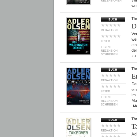
Wi
REZENSIONEN
we
Thr
BUCH
D
REDAKTION
Ver
we
LESER
ein
EIGENE
de
REZENSION
SCHREIBEN
zu
Thr
BUCH
E
REDAKTION
Der
ein
LESER
im
EIGENE
Ma
REZENSION
SCHREIBEN
M
Thr
BUCH
T
REDAKTION
Ad