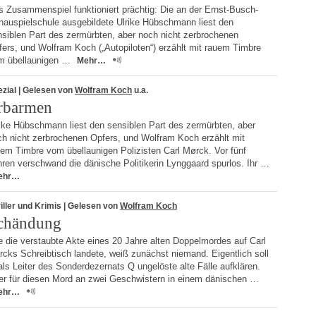
 Zusammenspiel funktioniert prächtig: Die an der Ernst-Busch-
hauspielschule ausgebildete Ulrike Hübschmann liest den
nsiblen Part des zermürbten, aber noch nicht zerbrochenen
ers, und Wolfram Koch („Autopiloten“) erzählt mit rauem Timbre
m übellaunigen …
Mehr…
zial
| Gelesen von
Wolfram Koch
u.a.
rbarmen
rike Hübschmann liest den sensiblen Part des zermürbten, aber
ch nicht zerbrochenen Opfers, und Wolfram Koch erzählt mit
uem Timbre vom übellaunigen Polizisten Carl Mørck. Vor fünf
ren verschwand die dänische Politikerin Lynggaard spurlos. Ihr …
ehr…
iller und Krimis
| Gelesen von
Wolfram Koch
chändung
 die verstaubte Akte eines 20 Jahre alten Doppelmordes auf Carl
cks Schreibtisch landete, weiß zunächst niemand. Eigentlich soll
als Leiter des Sonderdezernats Q ungelöste alte Fälle aufklären.
er für diesen Mord an zwei Geschwistern in einem dänischen …
ehr…