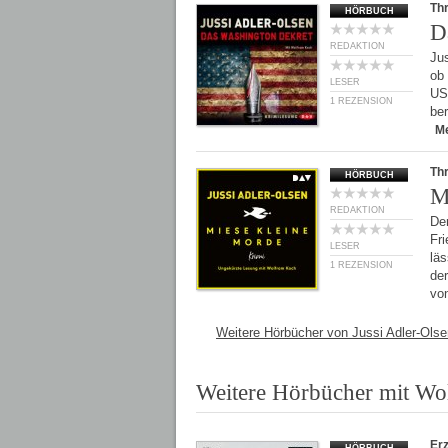
Thr
HÖRBUCH
D
REDAKTION
Ju
ob 
LESER
USA
1 REZENSION
ber
M
Thr
HÖRBUCH
M
REDAKTION
Der
Fr
LESER
lä
1 REZENSION
der
vo
Weitere Hörbücher von Jussi Adler-Olse
Weitere Hörbücher mit W
Er