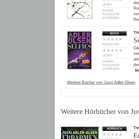
da
LESER
Ro
EIGENE
ver
REZENSION
SCHREIBEN
Ro
Thr
BUCH
Se
REDAKTION
Dän
ve
LESER
alt
EIGENE
de
REZENSION
SCHREIBEN
M
Weitere Bücher von Jussi Adler-Olsen
Weitere Hörbücher von Jus
Thr
HÖRBUCH
E