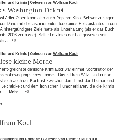
iller und Krimis
| Gelesen von
Wolfram Koch
as Washington Dekret
ssi Adler-Olsen kann also auch Popcorn-Kino. Schwer zu sagen,
der Däne mit der faszinierenden Idee eines Polizeistaates in den
 hintergründigere Ziele hatte als Unterhaltung (als er das Buch
eits 2006 verfasste). Sollte Letzteres der Fall gewesen sein, …
ehr…
iller und Krimis
| Gelesen von
Wolfram Koch
iese kleine Morde
 erfolgreichste dänische Krimiautor war einmal Koordinator der
iedensbewegung seines Landes. Das ist kein Witz. Und nur so
sst sich auch der Kontrast zwischen dem Ernst der Themen und
 Leichtigkeit und dem ironischen Humor erklären, die die Krimis
n …
Mehr…
n
olfram Koch
zählungen und Romane
| Gelesen von
Dietmar Mues
u.a.