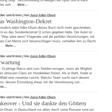
rkung zeigt: Jahrzehntelang schweigen die Opfer und er kann
iter sein …
Mehr…
iller und Krimis
| Von
Jussi Adler-Olsen
as Washington-Dekret
mutlich hätte Adler-Olsen dieses Buch nicht mehr geschrieben,
nn es das Sonderdezernat Q schon gegeben hätte. Der Autor ist
 "Was wäre wenn"-Fragender und die perfiden Verstrickungen, mit
nen Carl Mørck sich herumschlagen muss, verhalfen ihm zu Recht
 …
Mehr…
iller und Krimis
| Von
Jussi Adler-Olsen
rwartung
 15-jährige Marco wird zum Stehlen erzogen, muss als Mitglied
es obskuren Clans ein Hundeleben fristen. Als er flieht, findet er
 Wald eine verweste Leiche. Mørcks Team sucht nach diesem
nn, dessen Ermordung etwas mit der Veruntreuung von …
ehr…
iller und Krimis
| Von
Jussi Adler-Olsen
akeover - Und sie dankte den Göttern
ler-Olsen, in Deutschland vor allem durch seine Romane rund um