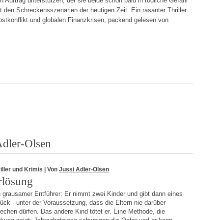
n Auftrag unterstützen, der sie beide schon bald in tödliche Gefahr
it den Schreckensszenarien der heutigen Zeit. Ein rasanter Thriller
ostkonflikt und globalen Finanzkrisen, packend gelesen von
Adler-Olsen
iller und Krimis
| Von
Jussi Adler-Olsen
rlösung
 grausamer Entführer: Er nimmt zwei Kinder und gibt dann eines
ück - unter der Voraussetzung, dass die Eltern nie darüber
echen dürfen. Das andere Kind tötet er. Eine Methode, die