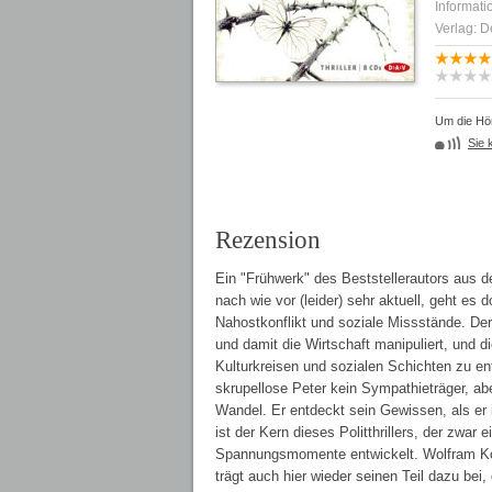
Informati
Verlag: D
Um die Hör
Sie 
Rezension
Ein "Frühwerk" des Beststellerautors aus d
nach wie vor (leider) sehr aktuell, geht e
Nahostkonflikt und soziale Missstände. Der
und damit die Wirtschaft manipuliert, und di
Kulturkreisen und sozialen Schichten zu en
skrupellose Peter kein Sympathieträger, ab
Wandel. Er entdeckt sein Gewissen, als er
ist der Kern dieses Politthrillers, der zwar
Spannungsmomente entwickelt. Wolfram Koc
trägt auch hier wieder seinen Teil dazu bei