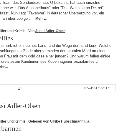
s Team des Sonderdezernats Q bekannt, hat auch einzelne
mane wie "Das Alphabethaus" oder "Das Washington Dekret"
fasst. Nun liegt "Takeover" in deutscher Übersetzung vor, ein
man über üppige …
Mehr…
iller und Krimis
| Von
Jussi Adler-Olsen
lfies
emark ist ein kleines Land, und die Wege dort sind kurz. Welche
rschlungenen Pfade aber verbinden den brutalen Mord an einer
en Frau mit dem cold case einer jungen? Und warum fallen einige
r dreistesten Kundinnen des Kopenhagener Sozialamtes …
ehr…
1
2
NÄCHSTE SEITE
si Adler-Olsen
iller und Krimis
| Gelesen von
Ulrike Hübschmann
u.a.
rbarmen