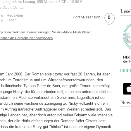
onen: gekürzte Lesung, 655 Minuten, 8 CDs, 19.99 €
er Audio Verlag
Lese
Redaktion
0
Hörer-Rezension
Leser
proben direkt anzuhören benötigen, Sie den
Adobe Flash Player
.
können die Hörprobe hier downloaden
em Jahr 2008. Der Roman spielt zwar vor fast 20 Jahren, ist aber
s doch um Terrorismus und um Wirtschaftsverschwörungen, den
 holländische Tycoon Peter de Boer, der große Firmen zerschlägt
e junge Nicky, die für ihn arbeiten soll, scheinen unterschiedlichen
tstammen. Aber sie verbindet ein Geheimnis. Eigentlich ist der
News
er durch seine wachsende Zuneigung zu Nicky vollzieht sich ein
 im Auftrag iranischer Auftraggeber dem Westen schaden soll. Das
 einige Längen hat, aber doch aufgrund seiner Brisanz viele intensive
h, der alle Hörbuchfassungen der Romane Adler-Olsens liest,
, dass die komplexe Story gut "hörbar" ist und ihre eigene Dynamik