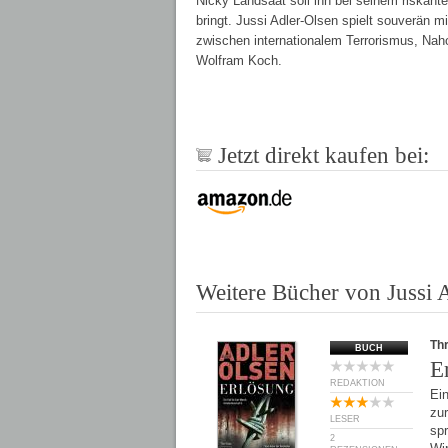
Nicky Landsaat soll ihn bei seinem riskante
bringt. Jussi Adler-Olsen spielt souverän m
zwischen internationalem Terrorismus, Nah
Wolfram Koch.
Jetzt direkt kaufen bei:
Weitere Bücher von Jussi 
Thr
BUCH
E
REDAKTION
Ein
zur
LESER
spr
2