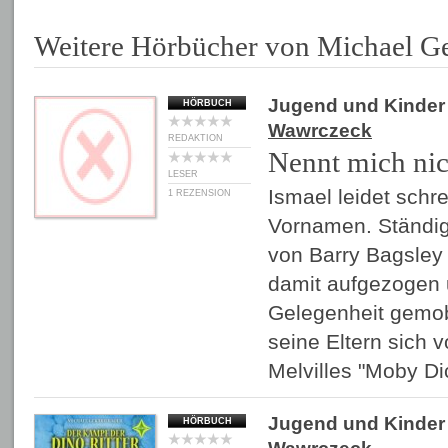
Weitere Hörbücher von Michael G
Jugend und Kinder
HÖRBUCH
Wawrczeck
REDAKTION
Nennt mich nic
LESER
Ismael leidet schr
1 REZENSION
Vornamen. Ständig 
von Barry Bagsley 
damit aufgezogen 
Gelegenheit gemobb
seine Eltern sich v
Melvilles "Moby D
Jugend und Kinder
HÖRBUCH