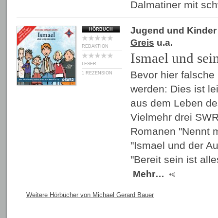
Dalmatiner mit s
Jugend und Kinder
HÖRBUCH
Greis
u.a.
REDAKTION
Ismael und sei
LESER
Bevor hier falsch
1 REZENSION
werden: Dies ist l
aus dem Leben des
Vielmehr drei SWR
Romanen "Nennt mi
"Ismael und der Au
"Bereit sein ist al
Mehr…
Weitere Hörbücher von Michael Gerard Bauer