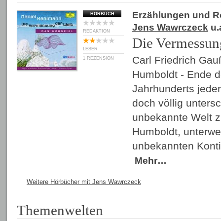
Erzählungen und 
HÖRBUCH
Jens Wawrczeck
u.
REDAKTION
Die Vermessun
LESER
Carl Friedrich Ga
1 REZENSION
Humboldt - Ende d
Jahrhunderts jeder 
doch völlig untersch
unbekannte Welt z
Humboldt, unterwe
unbekannten Kontin
Mehr…
Weitere Hörbücher mit Jens Wawrczeck
Themenwelten