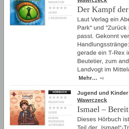
Wawrczeck
REDAKTION
Der Kampf der 
LESER
Laut Verlag ein Ab
1 REZENSION
Park" und "Zurück i
passt. Gekonnt ver
Handlungsstränge:
gerade ein T-Rex in
Beutetier, zum ande
Landvogt im Mittel
Mehr…
Jugend und Kinder
HÖRBUCH
Wawrczeck
REDAKTION
Ismael – Bereit 
LESER
Dieses Hörbuch ist
EIGENE
REZENSION
SCHREIBEN
Teil der „Ismael“-Tr