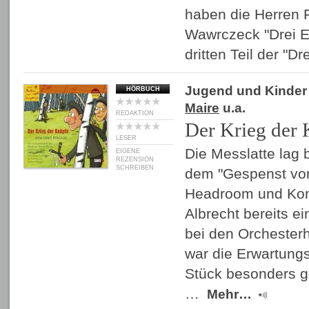
haben die Herren 
Wawrczeck "Drei 
dritten Teil der "Dr
Jugend und Kinder
HÖRBUCH
Maire
u.a.
REDAKTION
Der Krieg der
LESER
Die Messlatte lag 
EIGENE
REZENSION
SCHREIBEN
dem "Gespenst von
Headroom und Kom
Albrecht bereits e
bei den Orchesterh
war die Erwartung
Stück besonders g
…
Mehr…