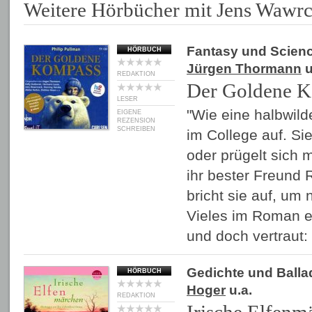
Weitere Hörbücher mit Jens Wawr
Fantasy und Scienc
HÖRBUCH
Jürgen Thormann
u
REDAKTION
Der Goldene 
LESER
"Wie eine halbwild
EIGENE
REZENSION
SCHREIBEN
im College auf. Sie
oder prügelt sich 
ihr bester Freund 
bricht sie auf, um
Vieles im Roman er
und doch vertraut:
Gedichte und Balla
HÖRBUCH
Hoger
u.a.
REDAKTION