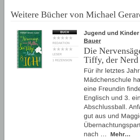
Weitere Bücher von Michael Gerar
Jugend und Kinder
BUCH
Bauer
REDAKTION
Die Nervensäge
LESER
Tiffy, der Nerd
1 REZENSION
Für ihr letztes Jah
Mädchenschule hat 
eine Freundin finde
Englisch und 3. ei
Abschlussball. Anf
gut aus und Maggie
Übernachtungspart
nach …
Mehr…