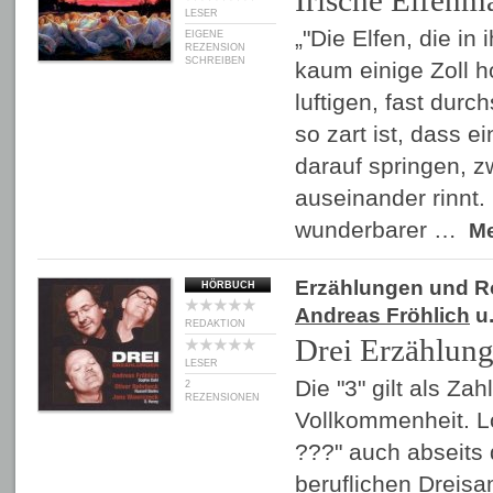
Irische Elfenm
LESER
„"Die Elfen, die in
EIGENE
REZENSION
SCHREIBEN
kaum einige Zoll h
luftigen, fast durc
so zart ist, dass e
darauf springen, zw
auseinander rinnt.
wunderbarer …
M
Erzählungen und 
HÖRBUCH
Andreas Fröhlich
u.
REDAKTION
Drei Erzählun
LESER
Die "3" gilt als Za
2
REZENSIONEN
Vollkommenheit. Lo
???" auch abseits 
beruflichen Dreisa