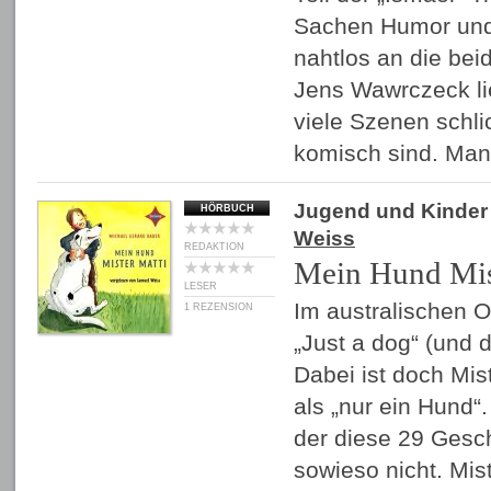
Sachen Humor und
nahtlos an die be
Jens Wawrczeck lie
viele Szenen schli
komisch sind. Ma
Jugend und Kinder
HÖRBUCH
Weiss
REDAKTION
Mein Hund Mis
LESER
Im australischen O
1 REZENSION
„Just a dog“ (und 
Dabei ist doch Mis
als „nur ein Hund“
der diese 29 Gesch
sowieso nicht. Mist