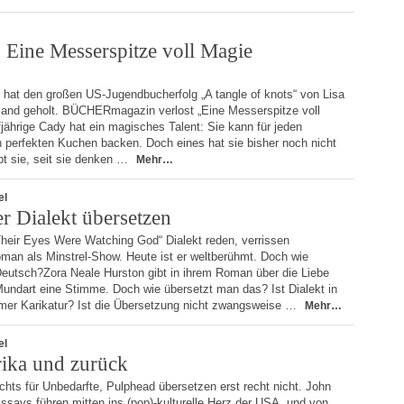
 Eine Messerspitze voll Magie
g hat den großen US-Jugendbucherfolg „A tangle of knots“ von Lisa
land geholt. BÜCHERmagazin verlost „Eine Messerspitze voll
fjährige Cady hat ein magisches Talent: Sie kann für jeden
perfekten Kuchen backen. Doch eines hat sie bisher noch nicht
bt sie, seit sie denken …
Mehr…
el
r Dialekt übersetzen
„Their Eyes Were Watching God“ Dialekt reden, verrissen
man als Minstrel-Show. Heute ist er weltberühmt. Doch wie
 Deutsch?Zora Neale Hurston gibt in ihrem Roman über die Liebe
 Mundart eine Stimme. Doch wie übersetzt man das? Ist Dialekt in
immer Karikatur? Ist die Übersetzung nicht zwangsweise …
Mehr…
el
ika und zurück
ichts für Unbedarfte, Pulphead übersetzen erst recht nicht. John
ssays führen mitten ins (pop)-kulturelle Herz der USA, und von