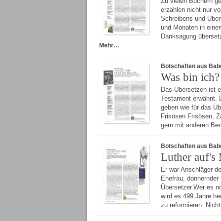
Zu vielen Büchern ge
erzählen nicht nur v
Schreibens und Übers
und Monaten in ein
Danksagung übersetz
Mehr…
Botschaften aus Bab
Was bin ich?
Das Übersetzen ist e
Testament erwähnt. D
geben wie für das Übe
Frisösen Frisösen, 
gern mit anderen Ber
Botschaften aus Bab
Luther auf's
Er war Anschläger de
Ehefrau, donnernder 
Übersetzer.Wer es no
wird es 499 Jahre he
zu reformieren. Nicht