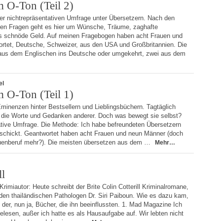
m O-Ton (Teil 2)
rer nichtrepräsentativen Umfrage unter Übersetzern. Nach den
chen Fragen geht es hier um Wünsche, Träume, zaghafte
 schnöde Geld. Auf meinen Fragebogen haben acht Frauen und
rtet, Deutsche, Schweizer, aus den USA und Großbritannien. Die
aus dem Englischen ins Deutsche oder umgekehrt, zwei aus dem
el
m O-Ton (Teil 1)
Eminenzen hinter Bestsellern und Lieblingsbüchern. Tagtäglich
n die Worte und Gedanken anderer. Doch was bewegt sie selbst?
ative Umfrage. Die Methode: Ich habe befreundeten Übersetzern
schickt. Geantwortet haben acht Frauen und neun Männer (doch
auenberuf mehr?). Die meisten übersetzen aus dem …
Mehr…
ll
imiautor: Heute schreibt der Brite Colin Cotterill Kriminalromane,
 den thailändischen Pathologen Dr. Siri Paiboun. Wie es dazu kam,
d der, nun ja, Bücher, die ihn beeinflussten. 1. Mad Magazine Ich
gelesen, außer ich hatte es als Hausaufgabe auf. Wir lebten nicht