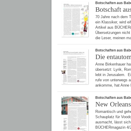
Botschaften aus Bab
Botschaft au
70 Jahre nach dem To
ein Klassiker, wird e
Artikel aus BÜCHERma
Übersetzungen nicht 
die Leser, meinen ma
Botschaften aus Bab
Die entautom
Anne Birkenhauer ha
übersetzt: Lyrik, Rom
lebt in Jerusalem. 
rufe von unterwegs a
ankomme, hat Anne 
Botschaften aus Bab
New Orleans
Romantisch und gehei
Schauplatz für Voodo
ausmacht, lässt sich
BÜCHERmagazin 4/201