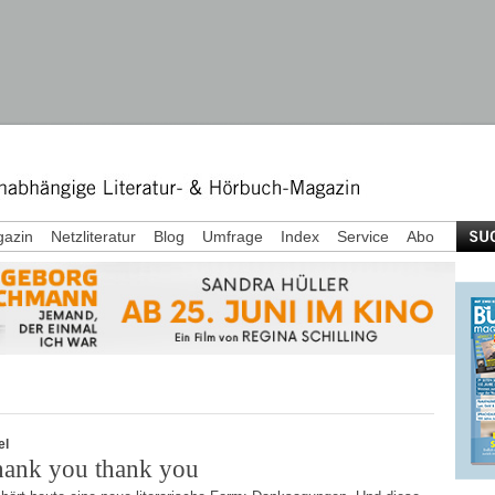
azin
Netzliteratur
Blog
Umfrage
Index
Service
Abo
el
hank you thank you