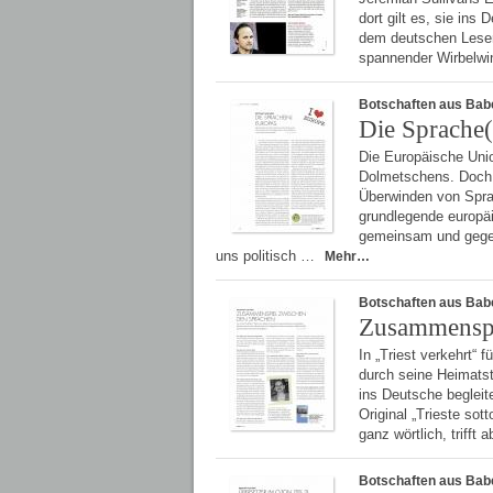
dort gilt es, sie ins
dem deutschen Leser
spannender Wirbelwi
Botschaften aus Bab
Die Sprache
Die Europäische Uni
Dolmetschens. Doch 
Überwinden von Sprac
grundlegende europä
gemeinsam und gegen
uns politisch …
Mehr…
Botschaften aus Bab
Zusammenspi
In „Triest verkehrt“
durch seine Heimatst
ins Deutsche begleit
Original „Trieste sot
ganz wörtlich, trifft 
Botschaften aus Bab