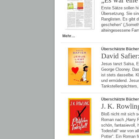
„Es war eine
Erste Sätze sollen h
Übersetzung. Sie sin
Ranglisten. Es gibt 
geschehen“ („Somethi
alteingesessene Fam
Mehr…
Überschätzte Bücher
David Safier:
Jesus tanzt Salsa, E
George Clooney. Das 
ist stets dasselbe. Kl
und ermüdend. Jesus 
Tankstellenpächters,
Überschätzte Bücher
J. K. Rowling
Bloß nicht mit sich s
Roman nach „Harry Po
schön, fantasievoll, 
Todesfall“ war von al
Potter“. Ein Roman 