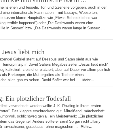
 dunkle und stürmische Nacht ...“
ineinziehen und fesseln, Ton und Szenerie vorgeben, auch in der
d eine internationale Faszination – mit Essays, Webseiten,
die kurzen klaren Hauptsätze wie „Etwas Schreckliches war
ng terrible happened“) oder „Die Dashwoods waren eine
ilie in Sussex“ bzw. „Die Dashwoods waren lange in Sussex …
 Jesus liebt mich
rzengel Ga­briel steht auf Dessous und Satan sieht aus wie
Humorprinzip in David Safiers Megabestseller „Jesus liebt mich“
ug kalkuliert, zielsicher platziert, aber auf Dauer vor allem peinlich
als Barkeeper, die Muttergottes als Tochter eines
 das alles gab es schon. David Safier war bei …
Mehr…
: Ein plötzlicher Todesfall
elbst verwechselt werden wollte J. K. Rowling in ihrem ersten
tter“. Das klappte erschreckend gut. Mitreißend, märchenhaft
humorvoll, schlichtweg genial, ein Meisterwerk: „Ein plötzlicher
ldem das Gegenteil.Anders sollte er sein! So gar nicht „Harry
für Erwachsene, geradeaus, ohne magischen …
Mehr…