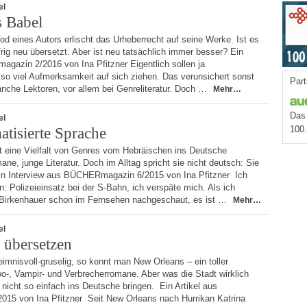
el
s Babel
d eines Autors erlischt das Urheberrecht auf seine Werke. Ist es
ifrig neu übersetzt. Aber ist neu tatsächlich immer besser? Ein
gazin 2/2016 von Ina Pfitzner Eigentlich sollen ja
so viel Aufmerksamkeit auf sich ziehen. Das verunsichert sonst
Part
nche Lektoren, vor allem bei Genreliteratur. Doch …
Mehr…
Das 
el
100
atisierte Sprache
t eine Vielfalt von Genres vom Hebräischen ins Deutsche
ane, junge Literatur. Doch im Alltag spricht sie nicht deutsch: Sie
Ein Interview aus BÜCHERmagazin 6/2015 von Ina Pfitzner Ich
n: Polizeieinsatz bei der S-Bahn, ich verspäte mich. Als ich
Birkenhauer schon im Fernsehen nachgeschaut, es ist …
Mehr…
el
 übersetzen
mnisvoll-gruselig, so kennt man New Orleans – ein toller
o-, Vampir- und Verbrecherromane. Aber was die Stadt wirklich
 nicht so einfach ins Deutsche bringen. Ein Artikel aus
5 von Ina Pfitzner Seit New Orleans nach Hurrikan Katrina