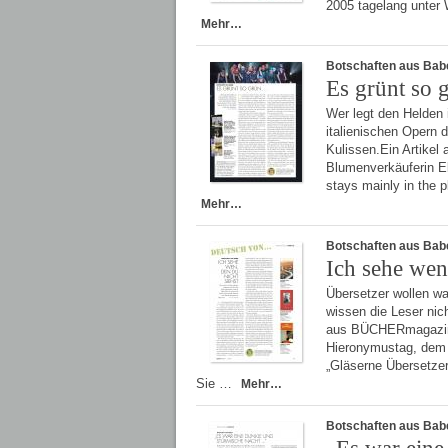
2005 tagelang unter 
Mehr…
Botschaften aus Bab
Es grünt so
Wer legt den Helden 
italienischen Opern 
Kulissen.Ein Artike
Blumenverkäuferin Eli
stays mainly in the p
Mehr…
Botschaften aus Bab
Ich sehe wen,
Übersetzer wollen wa
wissen die Leser nic
aus BÜCHERmagazin 
Hieronymustag, dem I
„Gläserne Übersetze
Sie …
Mehr…
Botschaften aus Bab