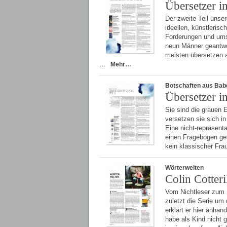
Übersetzer i
Der zweite Teil unse
ideellen, künstleris
Forderungen und ums
neun Männer geantwo
meisten übersetzen 
…
Mehr…
Botschaften aus Bab
Übersetzer i
Sie sind die grauen 
versetzen sie sich i
Eine nicht-repräsent
einen Fragebogen ge
kein klassischer Fr
Wörterwelten
Colin Cotteri
Vom Nichtleser zum Kr
zuletzt die Serie um
erklärt er hier anhan
habe als Kind nicht 