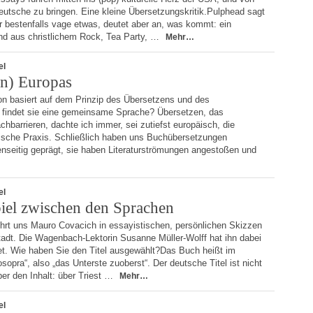
 Deutsche zu bringen. Eine kleine Übersetzungskritik.Pulphead sagt
 bestenfalls vage etwas, deutet aber an, was kommt: ein
nd aus christlichem Rock, Tea Party, …
Mehr…
el
(n) Europas
on basiert auf dem Prinzip des Übersetzens und des
findet sie eine gemeinsame Sprache? Übersetzen, das
hbarrieren, dachte ich immer, sei zutiefst europäisch, die
ische Praxis. Schließlich haben uns Buchübersetzungen
seitig geprägt, sie haben Literaturströmungen angestoßen und
el
el zwischen den Sprachen
 führt uns Mauro Covacich in essayistischen, persönlichen Skizzen
adt. Die Wagenbach-Lektorin Susanne Müller-Wolff hat ihn dabei
et. Wie haben Sie den Titel ausgewählt?Das Buch heißt im
tosopra“, also „das Unterste zuoberst“. Der deutsche Titel ist nicht
aber den Inhalt: über Triest …
Mehr…
el