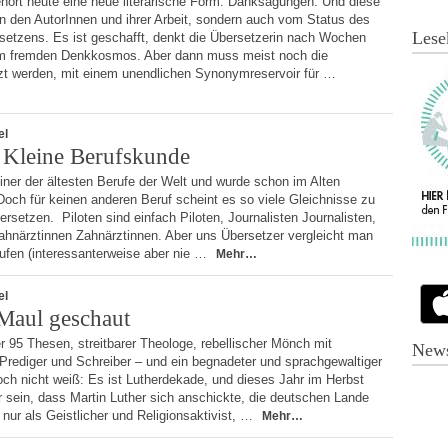
hört heute eine neue literarische Form: Danksagungen. Und diese
on den AutorInnen und ihrer Arbeit, sondern auch vom Status des
Lese
etzens. Es ist geschafft, denkt die Übersetzerin nach Wochen
em fremden Denkkosmos. Aber dann muss meist noch die
t werden, mit einem unendlichen Synonymreservoir für …
el
 Kleine Berufskunde
iner der ältesten Berufe der Welt und wurde schon im Alten
och für keinen anderen Beruf scheint es so viele Gleichnisse zu
rsetzen. Piloten sind einfach Piloten, Journalisten Journalisten,
Zahnärztinnen Zahnärztinnen. Aber uns Übersetzer vergleicht man
ufen (interessanterweise aber nie …
Mehr…
el
 Maul geschaut
r 95 Thesen, streitbarer Theologe, rebellischer Mönch mit
News
Prediger und Schreiber – und ein begnadeter und sprachgewaltiger
ch nicht weiß: Es ist Lutherdekade, und dieses Jahr im Herbst
r sein, dass Martin Luther sich anschickte, die deutschen Lande
 nur als Geistlicher und Religionsaktivist, …
Mehr…