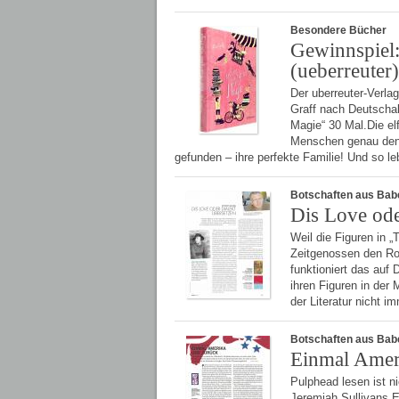
Besondere Bücher
Gewinnspiel:
(ueberreuter)
Der uberreuter-Verla
Graff nach Deutscha
Magie“ 30 Mal.Die el
Menschen genau den 
gefunden – ihre perfekte Familie! Und so le
Botschaften aus Bab
Dis Love ode
Weil die Figuren in 
Zeitgenossen den Ro
funktioniert das auf
ihren Figuren in der
der Literatur nicht 
Botschaften aus Bab
Einmal Amer
Pulphead lesen ist n
Jeremiah Sullivans E