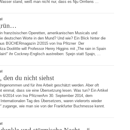
Wasser stand, weiß man nicht nur, dass es Nju Orrrliens …
el
 grün…
in französischen Operetten, amerikanischen Musicals und
die deutschen Worte in den Mund? Und wie? Ein Blick hinter die
l aus BÜCHERmagazin 2/2015 von Ina Pfitzner Der
za Doolittle will Professor Henry Higgins mit „The rain in Spain
lain!“ ihr Cockney-Englisch austreiben: Spejn statt Spajn, …
el
 den du nicht siehst
hrgenommen und für ihre Arbeit geschätzt werden. Aber oft
ht einmal, dass sie eine Übersetzung lesen. Was tun? Ein Artikel
6/2014 von Ina PfitznerAm 30. September 2014, dem
nternationalen Tag des Übersetzers, waren vielerorts wieder
r“ zugange, wie man sie von der Frankfurter Buchmesse kennt.
el