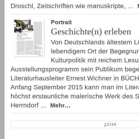
Droschl, Zeitschriften wie manuskripte, …
Portrait
Geschichte(n) erleben
Von Deutschlands ältestem Li
lebendigem Ort der Begegnung
Kulturpolitik mit reichem Les
Ausstellungsprogramm sein Publikum begeis
Literaturhausleiter Ernest Wichner in BÜ
Anfang September 2015 kann man im Litera
höchst erstaunliche malerische Werk des Sc
Herrndorf …
Mehr…
1
2
3
4
5