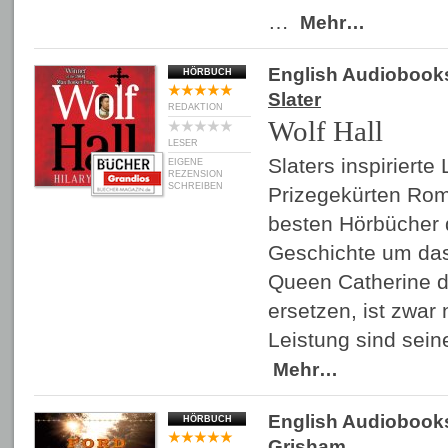
…
Mehr…
English Audiobook
HÖRBUCH
Slater
REDAKTION
Wolf Hall
LESER
Slaters inspiriert
EIGENE
REZENSION
SCHREIBEN
Prizegekürten Rom
besten Hörbücher 
Geschichte um das 
Queen Catherine d
ersetzen, ist zwar 
Leistung sind sei
Mehr…
English Audiobook
HÖRBUCH
Grisham