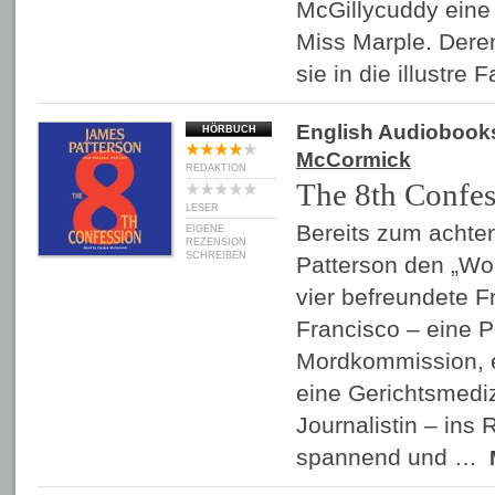
McGillycuddy eine
Miss Marple. Dere
sie in die illustre
English Audiobook
HÖRBUCH
McCormick
REDAKTION
The 8th Confes
LESER
Bereits zum achte
EIGENE
REZENSION
SCHREIBEN
Patterson den „Wo
vier befreundete 
Francisco – eine Po
Mordkommission, e
eine Gerichtsmediz
Journalistin – ins 
spannend und …