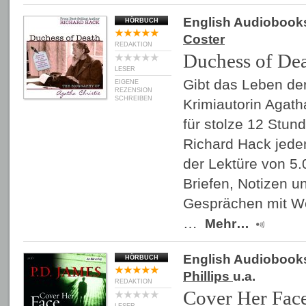
English Audiobook
HÖRBUCH
Coster
REDAKTION
Duchess of De
LESER
Gibt das Leben de
EIGENE
REZENSION
SCHREIBEN
Krimiautorin Agatha
für stolze 12 Stun
Richard Hack jeden
der Lektüre von 5.
Briefen, Notizen 
Gesprächen mit We
…
Mehr…
English Audiobook
HÖRBUCH
Phillips
u.a.
REDAKTION
Cover Her Fac