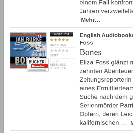
einem Fall konfront
Jahren verzweifel
Mehr…
English Audiobook
HÖRBUCH
Foss
REDAKTION
Bones
LESER
Eliza Foss glänzt 
EIGENE
REZENSION
SCHREIBEN
zehnten Abenteuer
Zeitungsreporterin 
eines Ermittlertea
Suche nach dem g
Serienmörder Parri
Opfern, deren Lei
kalifornischen …