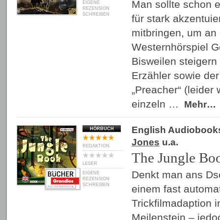
Man sollte schon e
EIGENE
REZENSION
SCHREIBEN
für stark akzentui
mitbringen, um an
Westernhörspiel Ge
Bisweilen steigern 
Erzähler sowie de
„Preacher“ (leider 
einzeln …
Mehr…
English Audiobook
HÖRBUCH
Jones
u.a.
REDAKTION
The Jungle Bo
LESER
Denkt man ans Ds
EIGENE
REZENSION
SCHREIBEN
einem fast automa
Trickfilmadaption i
Meilenstein – jedo