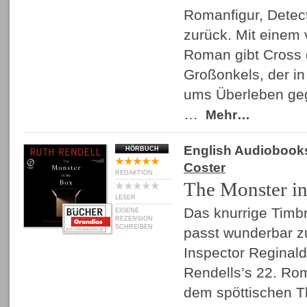
Romanfigur, Detect
zurück. Mit einem 
Roman gibt Cross 
Großonkels, der in
ums Überleben ge
…
Mehr…
English Audiobook
HÖRBUCH
Coster
REDAKTION
The Monster in
LESER
Das knurrige Timb
EIGENE
REZENSION
SCHREIBEN
passt wunderbar z
Inspector Reginald
Rendells’s 22. Rom
dem spöttischen Th