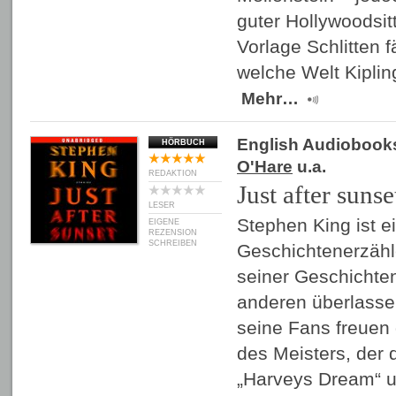
guter Hollywoodsitt
Vorlage Schlitten f
welche Welt Kiplin
Mehr…
English Audiobook
HÖRBUCH
O'Hare
u.a.
REDAKTION
Just after sunse
LESER
Stephen King ist e
EIGENE
REZENSION
SCHREIBEN
Geschichtenerzähl
seiner Geschichten 
anderen überlasse
seine Fans freuen 
des Meisters, der 
„Harveys Dream“ u