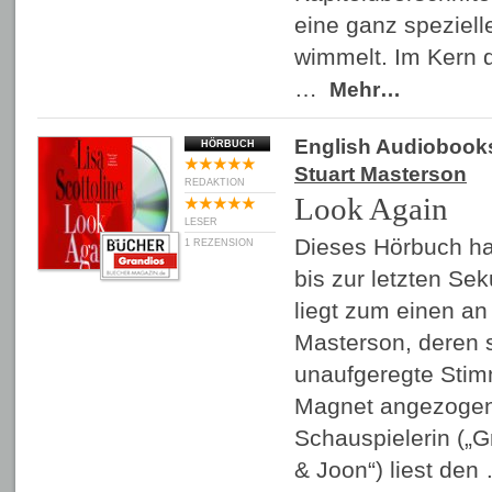
eine ganz spezielle
wimmelt. Im Kern 
…
Mehr…
English Audiobook
HÖRBUCH
Stuart Masterson
REDAKTION
Look Again
LESER
Dieses Hörbuch ha
1 REZENSION
bis zur letzten Se
liegt zum einen an
Masterson, deren 
unaufgeregte Stim
Magnet angezogen 
Schauspielerin („
& Joon“) liest de