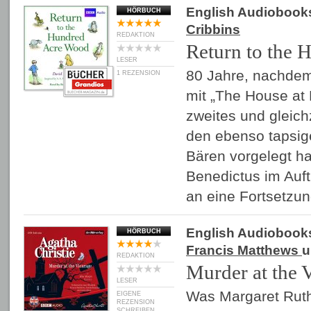
English Audiobook
HÖRBUCH
Cribbins
REDAKTION
Return to the
LESER
80 Jahre, nachdem
1 REZENSION
mit „The House at
zweites und gleich
den ebenso tapsig
Bären vorgelegt ha
Benedictus im Auf
an eine Fortsetzu
English Audiobook
HÖRBUCH
Francis Matthews
u
REDAKTION
Murder at the 
LESER
Was Margaret Ruthe
EIGENE
REZENSION
SCHREIBEN