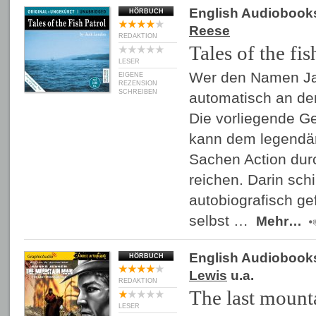
English Audiobook
HÖRBUCH
Reese
REDAKTION
Tales of the fis
LESER
Wer den Namen Jac
EIGENE
REZENSION
SCHREIBEN
automatisch an de
Die vorliegende 
kann dem legendä
Sachen Action du
reichen. Darin schi
autobiografisch ge
selbst …
Mehr…
English Audiobook
HÖRBUCH
Lewis
u.a.
REDAKTION
The last mount
LESER