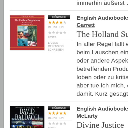
immerhin äußerst
English Audiobook
HÖRBUCH
Garrett
REDAKTION
The Holland S
LESER
In aller Regel fäll
EIGENE
REZENSION
SCHREIBEN
beim Lauschen ein
oder andere Aspekt
betreffenden Prod
loben oder zu kriti
aber tue ich mich,
damit. Kurz gesag
English Audiobook
HÖRBUCH
McLarty
REDAKTION
Divine Justice