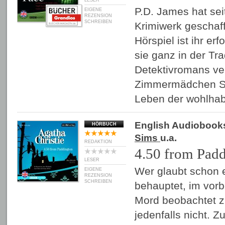
LESER
P.D. James hat sei
EIGENE
REZENSION
SCHREIBEN
Krimiwerk geschaf
Hörspiel ist ihr er
sie ganz in der Tr
Detektivromans ve
Zimmermädchen Sal
Leben der wohlh
English Audiobook
HÖRBUCH
Sims
u.a.
REDAKTION
4.50 from Pad
LESER
Wer glaubt schon e
EIGENE
REZENSION
SCHREIBEN
behauptet, im vor
Mord beobachtet z
jedenfalls nicht. 