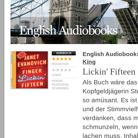
English Audiobook
HÖRBUCH
King
REDAKTION
Lickin' Fifteen
LESER
Als Buch wäre das
EIGENE
REZENSION
SCHREIBEN
Kopfgeldjägerin S
so amüsant. Es is
und der Stimmvielf
verdanken, dass 
schmunzeln, wenn 
lachen muss. Inhal