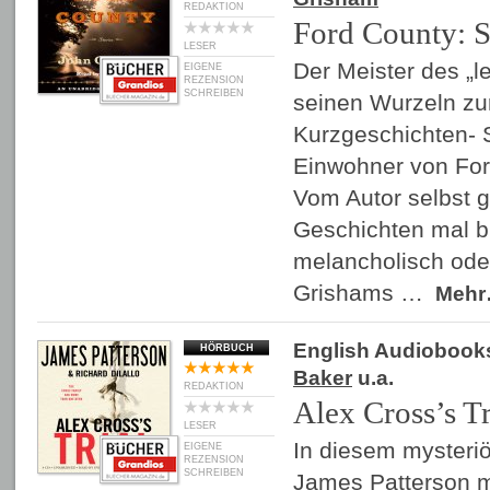
REDAKTION
Ford County: S
LESER
Der Meister des „leg
EIGENE
REZENSION
SCHREIBEN
seinen Wurzeln zur
Kurzgeschichten- 
Einwohner von Ford
Vom Autor selbst g
Geschichten mal bi
melancholisch ode
Grishams …
Meh
English Audiobook
HÖRBUCH
Baker
u.a.
REDAKTION
Alex Cross’s Tr
LESER
In diesem mysteriö
EIGENE
REZENSION
SCHREIBEN
James Patterson mi