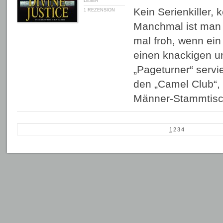
LESER
Kein Serienkiller,
1 REZENSION
Manchmal ist man a
mal froh, wenn ein
einen knackigen u
„Pageturner“ servi
den „Camel Club“,
Männer-Stammtisc
1
2
3
4