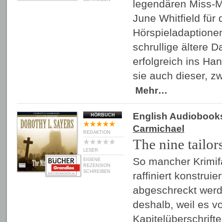
legendären Miss-Ma
June Whitfield für
Hörspieladaptione
schrullige ältere D
erfolgreich ins Ha
sie auch dieser, z
Mehr…
English Audiobook
HÖRBUCH
Carmichael
REDAKTION
The nine tailor
LESER
So mancher Krimif
EIGENE
REZENSION
SCHREIBEN
raffiniert konstruie
abgeschreckt werd
deshalb, weil es v
Kapitelüberschrift