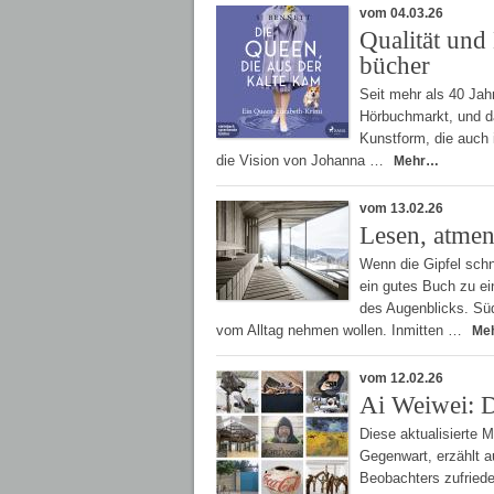
vom 04.03.26
Qualität und
bücher
Seit mehr als 40 Jah
Hörbuchmarkt, und da
Kunstform, die auch i
die Vision von Johanna …
Mehr…
vom 13.02.26
Lesen, atmen,
Wenn die Gipfel schne
ein gutes Buch zu ei
des Augenblicks. Süd
vom Alltag nehmen wollen. Inmitten …
Me
vom 12.02.26
Ai Weiwei: 
Diese aktualisierte 
Gegenwart, erzählt a
Beobachters zufriede