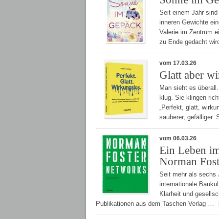
Seit einem Jahr sind 
inneren Gewichte ei
Valerie im Zentrum e
zu Ende gedacht wir
vom 17.03.26
Glatt aber w
Man sieht es überall.
klug. Sie klingen ric
„Perfekt, glatt, wir
sauberer, gefälliger. 
vom 06.03.26
Ein Leben im
Norman Fost
Seit mehr als sechs 
internationale Baukul
Klarheit und gesells
Publikationen aus dem Taschen Verlag …