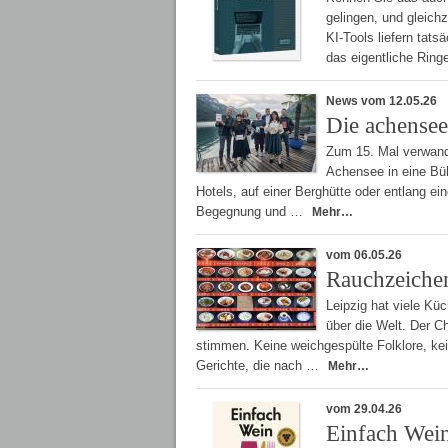
gelingen, und gleichz
KI-Tools liefern tats
das eigentliche Ring
News vom 12.05.26
Die achensee.
Zum 15. Mal verwande
Achensee in eine Bühn
Hotels, auf einer Berghütte oder entlang 
Begegnung und …
Mehr…
vom 06.05.26
Rauchzeichen
Leipzig hat viele Kü
über die Welt. Der Ch
stimmen. Keine weichgespülte Folklore, ke
Gerichte, die nach …
Mehr…
vom 29.04.26
Einfach Wein