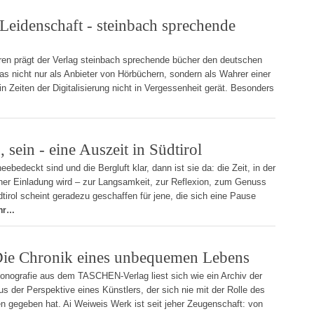
 Leidenschaft - steinbach sprechende
ren prägt der Verlag steinbach sprechende bücher den deutschen
s nicht nur als Anbieter von Hörbüchern, sondern als Wahrer einer
n Zeiten der Digitalisierung nicht in Vergessenheit gerät. Besonders
 sein - eine Auszeit in Südtirol
ebedeckt sind und die Bergluft klar, dann ist sie da: die Zeit, in der
ner Einladung wird – zur Langsamkeit, zur Reflexion, zum Genuss
tirol scheint geradezu geschaffen für jene, die sich eine Pause
hr…
Die Chronik eines unbequemen Lebens
Monografie aus dem TASCHEN-Verlag liest sich wie ein Archiv der
us der Perspektive eines Künstlers, der sich nie mit der Rolle des
n gegeben hat. Ai Weiweis Werk ist seit jeher Zeugenschaft: von