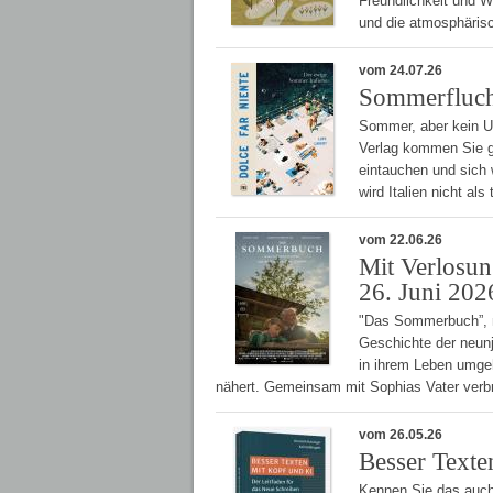
Freundlichkeit und 
und die atmosphäris
vom 24.07.26
Sommerfluch
Sommer, aber kein U
Verlag kommen Sie ga
eintauchen und sich 
wird Italien nicht al
vom 22.06.26
Mit Verlosu
26. Juni 202
"Das Sommerbuch”, n
Geschichte der neunj
in ihrem Leben umge
nähert. Gemeinsam mit Sophias Vater verb
vom 26.05.26
Besser Texte
Kennen Sie das auch?