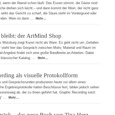
t, wenn der Abend schon läuft: Das Essen stimmt, die Gäste sind
äche drehen sich leicht – und dann kommt der Wein, der nicht ganz
 wirkt das Gericht zu scharf, die Säure steht im Vordergrund oder
nden. Wein ist dann …
Mehr…
s bleibt: der ArtMind Shop
 Würzburg zeigt Kunst nicht als Ware. Es geht nicht um „Gefallen
r steht hier das Gespräch zwischen Motiv, Material und Raum im
nd-Angebot findet sich eine große Bandbreite an Arbeiten. Dabei
in klassischer Katalog. …
Mehr…
rding als visuelle Protokollform
 und Gesprächsrunden produzieren heute vor allem eines:
che Ergebnisprotokolle halten Beschlüsse fest, bilden jedoch selten
sionsweg ab, der zu ihnen geführt hat. Graphic Recording setzt
ng“ …
Mehr…
päck – das neue Buch von Tina Herz