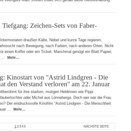
Tiefgang: Zeichen-Sets von Faber-
intermonaten draußen Kälte, Nebel und kurze Tage regieren,
Sehnsucht nach Bewegung, nach Farben, nach anderen Orten. Nicht
ür einen Koffer oder ein Ticket. Manchmal genügt ein Blatt Papier,
en …
Mehr…
g: Kinostart von "Astrid Lindgren - Die
at den Verstand verloren" am 22. Januar
eltberühmt für ihre starken, mutigen Heldinnen wie Pippi
Räubertochter oder Michel aus Lönneberga. Doch wer war die Frau
en? Der eindrucksvolle Kinofilm "Astrid Lindgren - Die Menschheit
anuar …
Mehr…
1
2
3
4
5
NÄCHSTE SEITE