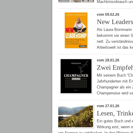
Machtmissbrauch und
vom 09.02.26
New Leadersh
Als Laura Bornmann m
bekommt sie einen Sa
nett. Zu verständnis
Arbeitswelt ist das 
vom 28.01.26
Zwei Empfehl
Mit seinem Buch “Cha
Jahrhunderten mit Em
Champagner als ein 
Champenoise wird ver
vom 27.01.26
Lesen, Trink
Ein gutes Buch und e
Wirkung erst, wenn m
um Aromen zu entdecken. In den Weinen de