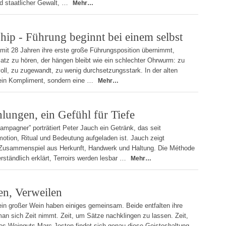
 staatlicher Gewalt, …
Mehr…
ip - Führung beginnt bei einem selbst
it 28 Jahren ihre erste große Führungsposition übernimmt,
tz zu hören, der hängen bleibt wie ein schlechter Ohrwurm: zu
voll, zu zugewandt, zu wenig durchsetzungsstark. In der alten
kein Kompliment, sondern eine …
Mehr…
ungen, ein Gefühl für Tiefe
mpagner” porträtiert Peter Jauch ein Getränk, das seit
otion, Ritual und Bedeutung aufgeladen ist. Jauch zeigt
Zusammenspiel aus Herkunft, Handwerk und Haltung. Die Méthode
ständlich erklärt, Terroirs werden lesbar …
Mehr…
en, Verweilen
in großer Wein haben einiges gemeinsam. Beide entfalten ihre
an sich Zeit nimmt. Zeit, um Sätze nachklingen zu lassen. Zeit,
s Weinguts Marc Josten findet sich genau diese Geisteshaltung