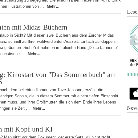
Wertschätzung zu begegnen. Die einfühlsamen Texte von M. H. Clark
chen Illustrationen von …
Mehr…
Lese
ten mit Midas-Büchern
rlaub in Sicht? Mit diesen zwei Büchern aus dem Zürcher Midas
nz schnell zu Ihrer wohlverdienten Auszeit. Einfach aufklappen,
wegträumen: Sich Zeit nehmen in ItalienIm Band „Dolce far niente“
s touristische …
Mehr…
ng: Kinostart von "Das Sommerbuch" am
6
ach dem beliebten Roman von Tove Jansson, erzählt die
ährigen Sophia, die in diesem Sommer mit einem tiefen Einschnitt
hen muss, und ihrer Großmutter, die sich dem Ende ihres Lebens
News
ringen sie Zeit …
Mehr…
n mit Kopf und KI
 Man sitzt vor dem Dokument, der erste Satz will nicht recht