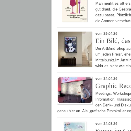
Man merkt es oft ers
gut drauf, die Gespr
dazu passt. Plötzlich
die Aromen verschwi
vom 29.04.26
Ein Bild, da
Der ArtMind Shop aus
um jeden Preis“, ehe
Mittelpunkt.Im ArtMi
wirkt es nicht wie e
vom 24.04.26
Graphic Reco
Meetings, Workshops
Information. Klassis
den Denk- und Diskus
genau hier an. Als „grafische Protokollieru
vom 24.03.26
Sonne im Ge