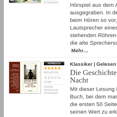
SCHREIBEN
Hörspiel aus dem
ausgegraben. In d
beim Hören so vor
Lautsprecher eines
stehenden Röhren-
die alte Sprechers
Mehr…
Klassiker
| Gelese
HÖRBUCH
Die Geschichte
REDAKTION
Nacht
LESER
EIGENE
Mit dieser Lesung 
REZENSION
SCHREIBEN
Buch, bei dem man
die ersten 50 Sei
seinen Wert zu er