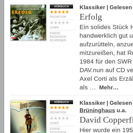
Klassiker
| Gelesen
HÖRBUCH
Erfolg
REDAKTION
Ein solides Stück H
LESER
EIGENE
handwerklich gut 
REZENSION
SCHREIBEN
aufzurütteln, anzu
mitzureißen, hat R
1984 für den SWR 
DAV.nun auf CD ver
Axel Corti als Erz
als …
Mehr…
Klassiker
| Gelese
HÖRBUCH
Brüninghaus
u.a.
REDAKTION
David Copperf
LESER
Hier wurde ein 195
EIGENE
REZENSION