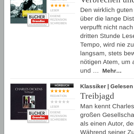
Den wirklich gute
LESER
EIGENE
über die lange Dis
REZENSION
SCHREIBEN
verpufft nicht nac
dritten Stunde Les
Tempo, wird nie zu
langsam, stets bew
nötigen Atem, um 
und …
Mehr…
Klassiker
| Gelese
HÖRBUCH
Treibjagd
REDAKTION
Man kennt Charles
LESER
EIGENE
großen Gesellschaft
REZENSION
SCHREIBEN
als einen Autor, d
Während seiner Z