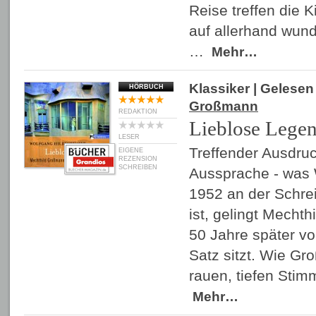
Reise treffen die 
auf allerhand wun
…
Mehr…
Klassiker
| Gelese
HÖRBUCH
Großmann
REDAKTION
Lieblose Lege
LESER
Treffender Ausdruck
EIGENE
REZENSION
SCHREIBEN
Aussprache - was 
1952 an der Schr
ist, gelingt Mecht
50 Jahre später vo
Satz sitzt. Wie Gr
rauen, tiefen Stim
Mehr…