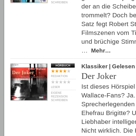
SCHREIBEN
der an die Scheib
trommelt? Doch be
Satz fegt Robert St
Filmszenen vom Tis
und brüchige Stim
…
Mehr…
Klassiker
| Gelese
HÖRBUCH
Der Joker
REDAKTION
Ist dieses Hörspiel
LESER
EIGENE
Wallace-Fans? Ja. 
REZENSION
SCHREIBEN
Sprecherlegenden 
Ehefrau Brigitte? 
Liebhaber intellige
Nicht wirklich. Die