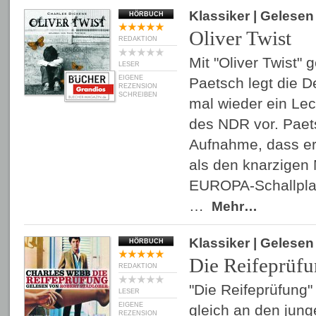
Klassiker
| Gelese
HÖRBUCH
Oliver Twist
REDAKTION
Mit "Oliver Twist"
LESER
EIGENE
Paetsch legt die
REZENSION
SCHREIBEN
mal wieder ein Lec
des NDR vor. Paets
Aufnahme, dass er
als den knarzigen
EUROPA-Schallplat
…
Mehr…
Klassiker
| Gelese
HÖRBUCH
Die Reifeprüf
REDAKTION
"Die Reifeprüfung"
LESER
EIGENE
gleich an den jun
REZENSION