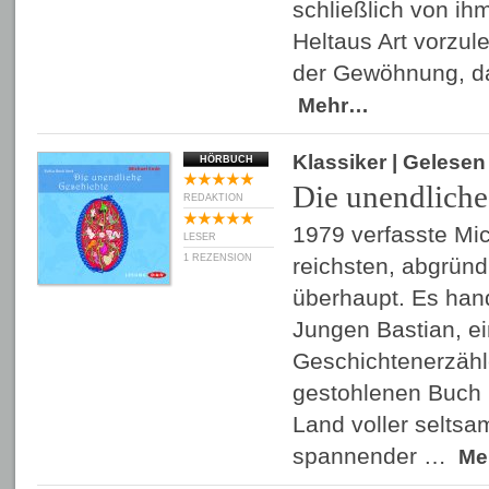
schließlich von ih
Heltaus Art vorzul
der Gewöhnung, d
Mehr…
Klassiker
| Gelese
HÖRBUCH
Die unendliche
REDAKTION
1979 verfasste Mi
LESER
1 REZENSION
reichsten, abgrün
überhaupt. Es han
Jungen Bastian, e
Geschichtenerzähle
gestohlenen Buch P
Land voller selts
spannender …
Me