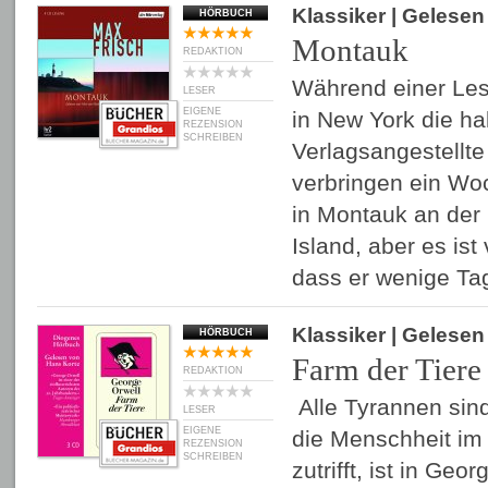
Klassiker
| Gelese
HÖRBUCH
Montauk
REDAKTION
Während einer Les
LESER
EIGENE
in New York die ha
REZENSION
SCHREIBEN
Verlagsangestellte
verbringen ein W
in Montauk an der
Island, aber es ist
dass er wenige T
Klassiker
| Gelese
HÖRBUCH
Farm der Tiere
REDAKTION
Alle Tyrannen sin
LESER
EIGENE
die Menschheit im
REZENSION
SCHREIBEN
zutrifft, ist in Geo