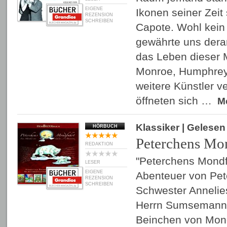
EIGENE
Ikonen seiner Zeit
REZENSION
SCHREIBEN
Capote. Wohl kein
gewährte uns derar
das Leben dieser 
Monroe, Humphrey 
weitere Künstler v
öffneten sich …
M
Klassiker
| Gelese
HÖRBUCH
Peterchens Mo
REDAKTION
"Peterchens Mondfa
LESER
EIGENE
Abenteuer von Pet
REZENSION
SCHREIBEN
Schwester Annelie
Herrn Sumsemann h
Beinchen von Mond