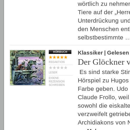
wörtlich zu nehme
Tiere auf der „Her
Unterdrückung un
den Menschen entl
selbstbestimmte 
Klassiker
| Gelese
HÖRBUCH
Der Glöckner 
REDAKTION
Es sind starke St
LESER
EIGENE
Hörspiel zu Hugos 
REZENSION
SCHREIBEN
Farbe geben. Udo 
Claude Frollo, wei
sowohl die eiskalt
verzweifelt getrie
Archidiakons von 