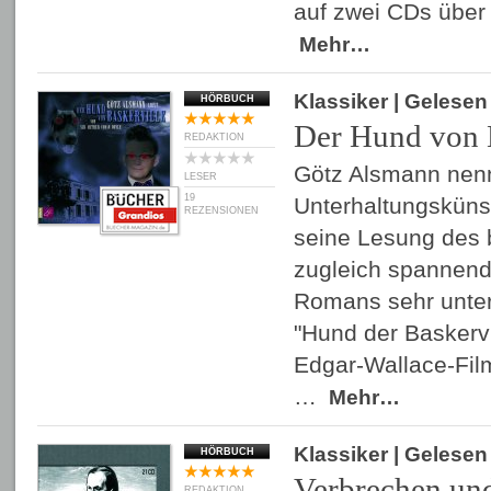
auf zwei CDs über
Mehr…
Klassiker
| Gelese
HÖRBUCH
Der Hund von 
REDAKTION
Götz Alsmann nenn
LESER
19
Unterhaltungskünstl
REZENSIONEN
seine Lesung des
zugleich spannend
Romans sehr unterh
"Hund der Baskervil
Edgar-Wallace-Fil
…
Mehr…
Klassiker
| Gelese
HÖRBUCH
Verbrechen und
REDAKTION