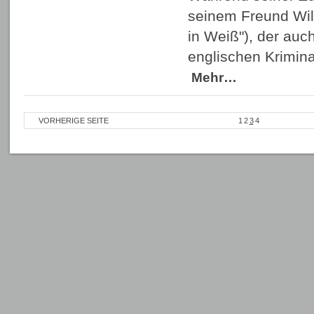
seinem Freund Wilk
in Weiß"), der auch
englischen Krimi
Mehr…
VORHERIGE SEITE
1
2
3
4