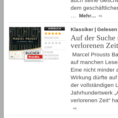
auch seine Geschw
dem geschäftlichen
…
Mehr…
Klassiker
| Gelese
HÖRBUCH
Auf der Suche 
REDAKTION
verlorenen Zeit
LESER
EIGENE
Marcel Prousts B
REZENSION
SCHREIBEN
auf manchen Leser
Eine nicht minder
Wirkung dürfte auf 
der vollständigen
Jahrhundertwerk „
verlorenen Zeit“ h