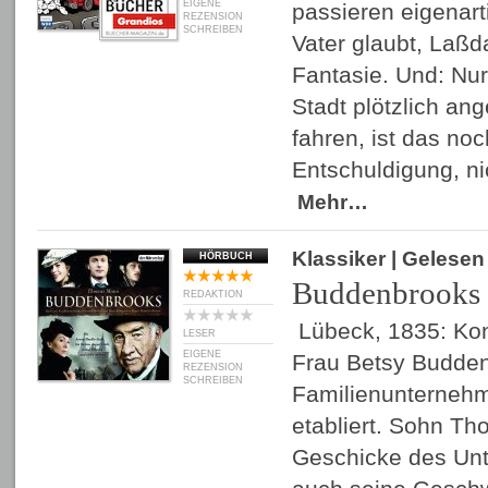
EIGENE
passieren eigenart
REZENSION
SCHREIBEN
Vater glaubt, Laß
Fantasie. Und: Nur 
Stadt plötzlich an
fahren, ist das no
Entschuldigung, ni
Mehr…
Klassiker
| Gelese
HÖRBUCH
Buddenbrooks
REDAKTION
Lübeck, 1835: Kon
LESER
EIGENE
Frau Betsy Budden
REZENSION
SCHREIBEN
Familienunternehm
etabliert. Sohn Tho
Geschicke des Unt