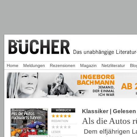
Home
Meldungen
Rezensionen
Magazin
Netzliteratur
Blo
Klassiker
| Gelese
HÖRBUCH
Als die Autos 
REDAKTION
Dem elfjährigen L
LESER