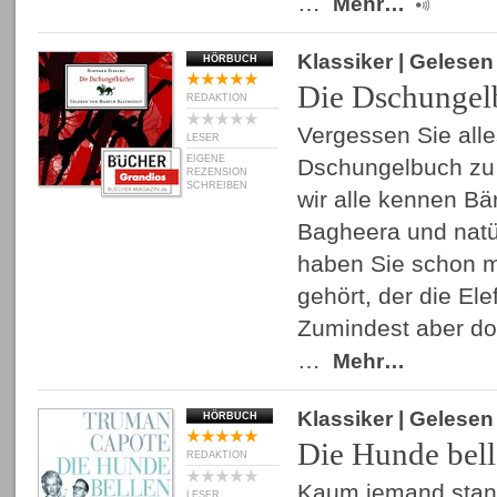
…
Mehr…
Klassiker
| Gelese
HÖRBUCH
Die Dschungel
REDAKTION
Vergessen Sie alle
LESER
EIGENE
Dschungelbuch zu 
REZENSION
SCHREIBEN
wir alle kennen Bä
Bagheera und natü
haben Sie schon 
gehört, der die El
Zumindest aber d
…
Mehr…
Klassiker
| Gelese
HÖRBUCH
Die Hunde bel
REDAKTION
Kaum jemand stan
LESER