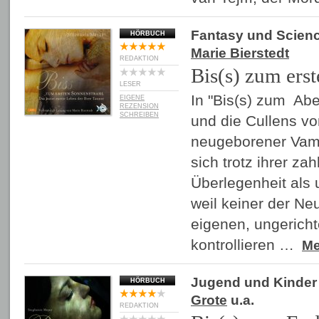
Fantasy und Scienc
HÖRBUCH
Marie Bierstedt
REDAKTION
Bis(s) zum ers
LESER
In "Bis(s) zum Abe
EIGENE
REZENSION
SCHREIBEN
und die Cullens v
neugeborener Vamp
sich trotz ihrer z
Überlegenheit als u
weil keiner der N
eigenen, ungerich
kontrollieren …
M
Jugend und Kinder
HÖRBUCH
Grote
u.a.
REDAKTION