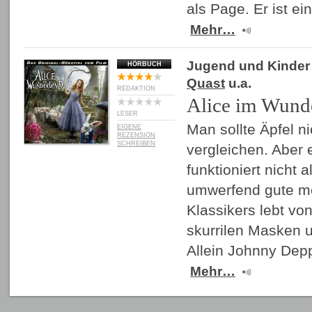
als Page. Er ist ei
Mehr…
Jugend und Kinder
HÖRBUCH
Quast
u.a.
REDAKTION
Alice im Wund
LESER
Man sollte Äpfel ni
EIGENE
REZENSION
SCHREIBEN
vergleichen. Aber 
funktioniert nicht 
umwerfend gute m
Klassikers lebt von
skurrilen Masken u
Allein Johnny Dep
Mehr…