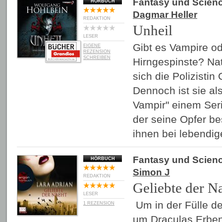
Fantasy und Scienc
HÖRBUCH
Dagmar Heller
REDAKTION
Unheil
LESER
Gibt es Vampire od
EIGENE
REZENSION
SCHREIBEN
Hirngespinste? Natü
sich die Polizistin
Dennoch ist sie al
Vampir" einem Seri
der seine Opfer bes
ihnen bei lebend
Fantasy und Scienc
HÖRBUCH
Simon J
REDAKTION
Geliebte der N
LESER
Um in der Fülle d
1 REZENSION
um Draculas Erben