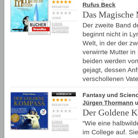
Rufus Beck
REDAKTION
Das Magische 
LESER
Der zweite Band d
EIGENE
REZENSION
SCHREIBEN
beginnt nicht in Ly
Welt, in der der zw
verwirrte Mutter in 
beiden werden von
gejagt, dessen Anfü
verschollenen Vat
Fantasy und Scienc
HÖRBUCH
Jürgen Thormann
u
REDAKTION
Der Goldene 
LESER
"Wie eine halbwild
EIGENE
REZENSION
SCHREIBEN
im College auf. Sie