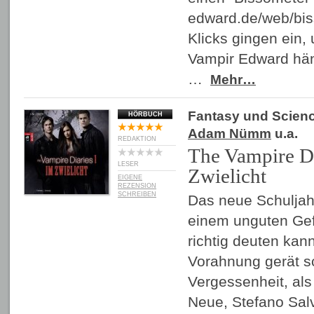
edward.de/web/bis
Klicks gingen ein,
Vampir Edward hän
…
Mehr…
Fantasy und Scienc
HÖRBUCH
Adam Nümm
u.a.
REDAKTION
The Vampire Di
LESER
Zwielicht
EIGENE
REZENSION
SCHREIBEN
Das neue Schuljahr
einem unguten Gefü
richtig deuten kan
Vorahnung gerät sc
Vergessenheit, als 
Neue, Stefano Sal