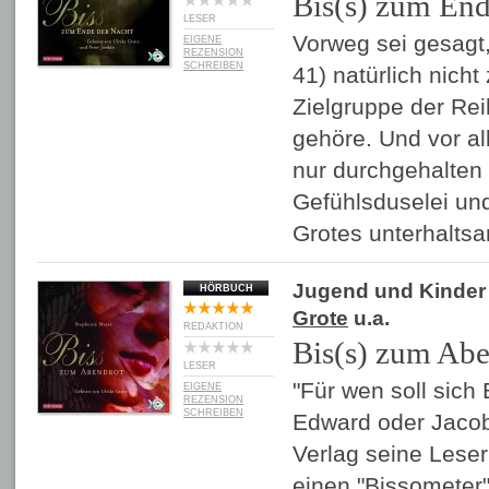
Bis(s) zum End
LESER
Vorweg sei gesagt,
EIGENE
REZENSION
SCHREIBEN
41) natürlich nicht
Zielgruppe der Rei
gehöre. Und vor al
nur durchgehalten 
Gefühlsduselei und 
Grotes unterhalts
Jugend und Kinder
HÖRBUCH
Grote
u.a.
REDAKTION
Bis(s) zum Abe
LESER
"Für wen soll sich 
EIGENE
REZENSION
SCHREIBEN
Edward oder Jacob?
Verlag seine Leser
einen "Bissometer"