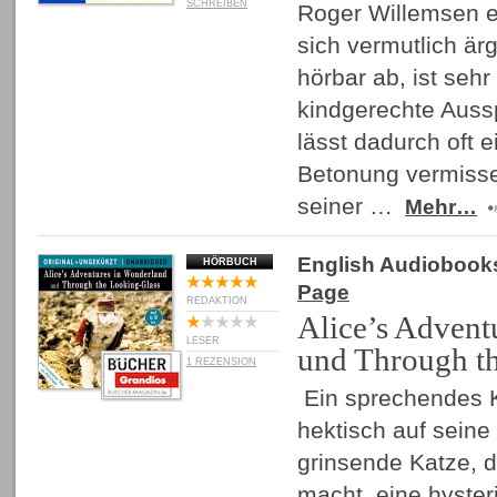
SCHREIBEN
Roger Willemsen e
sich vermutlich ärg
hörbar ab, ist sehr
kindgerechte Aus
lässt dadurch oft e
Betonung vermissen
seiner …
Mehr…
English Audiobook
HÖRBUCH
Page
REDAKTION
Alice’s Advent
LESER
und Through t
1 REZENSION
Ein sprechendes 
hektisch auf seine 
grinsende Katze, d
macht, eine hyster