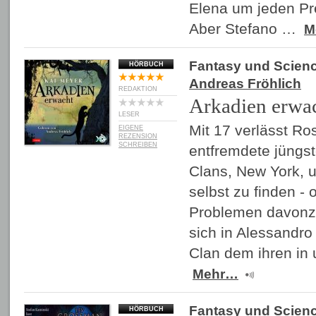
Elena um jeden Pr
Aber Stefano …
M
Fantasy und Scienc
HÖRBUCH
Andreas Fröhlich
REDAKTION
Arkadien erwa
LESER
Mit 17 verlässt Ro
EIGENE
REZENSION
SCHREIBEN
entfremdete jüngst
Clans, New York, u
selbst zu finden - 
Problemen davonzul
sich in Alessandr
Clan dem ihren in 
Mehr…
Fantasy und Scienc
HÖRBUCH