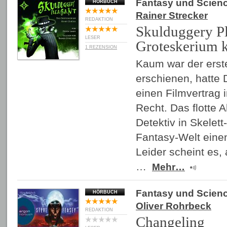
Fantasy und Scienc
HÖRBUCH
Rainer Strecker
REDAKTION
Skulduggery Pl
LESER
Groteskerium k
1 REZENSION
Kaum war der erst
erschienen, hatte
einen Filmvertrag 
Recht. Das flotte 
Detektiv in Skelett
Fantasy-Welt eine
Leider scheint es,
…
Mehr…
Fantasy und Scienc
HÖRBUCH
Oliver Rohrbeck
REDAKTION
Changeling