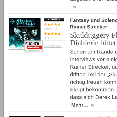
Fantasy und Scienc
HÖRBUCH
Rainer Strecker
REDAKTION
Skulduggery Pl
LESER
Diablerie bitte
2
REZENSIONEN
Schon am Rande d
Interviews vor ein
Rainer Strecker, d
dritten Teil der „S
richtig freuen kön
Skript bekommen un
dass sich Derek 
Mehr…