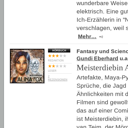
wunderbare Weise h
elektrisch. Eine g
Ich-Erzählerin in "
verschlagen, weil
Mehr…
Fantasy und Scienc
HÖRBUCH
Gundi Eberhard
u.a
REDAKTION
Meisterdiebin 
LESER
Artefakte, Maya-P
2
REZENSIONEN
Sprüche, die Jagd 
Ähnlichkeiten mit 
Filmen sind gewoll
das auf einer Comi
ist Meisterdiebin, 
van Tejm, der Mör