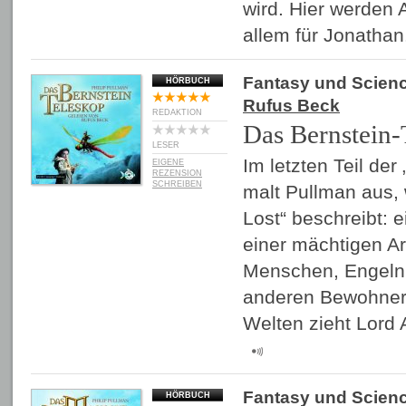
wird. Hier werden 
allem für Jonatha
Fantasy und Scienc
HÖRBUCH
Rufus Beck
REDAKTION
Das Bernstein-
LESER
Im letzten Teil der
EIGENE
REZENSION
SCHREIBEN
malt Pullman aus, 
Lost“ beschreibt: e
einer mächtigen A
Menschen, Engeln
anderen Bewohnern
Welten zieht Lord 
Fantasy und Scienc
HÖRBUCH