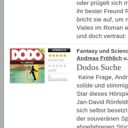
oder prügelt sich 
ihr bester Freund 
bricht sie auf, um
Vieles im Roman er
und doch vertraut:
Fantasy und Scienc
HÖRBUCH
Andreas Fröhlich
u.
REDAKTION
Dodos Suche
LESER
Keine Frage, Andre
18
REZENSIONEN
solide und stimmig
Star dieses Hörspie
Jan-David Rönfeldt
sich selbst besetzt
der souveränen Sp
abgefahrenen Stü