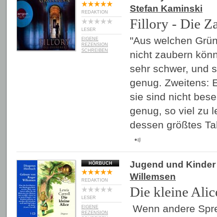
Stefan Kaminski
REDAKTION
Fillory - Die Z
LESER
"Aus welchen Grün
EIGENE
REZENSION
SCHREIBEN
nicht zaubern könn
sehr schwer, und si
genug. Zweitens: E
sie sind nicht bes
genug, so viel zu l
dessen größtes Ta
Jugend und Kinder
HÖRBUCH
Willemsen
REDAKTION
Die kleine Alic
LESER
Wenn andere Spre
EIGENE
REZENSION