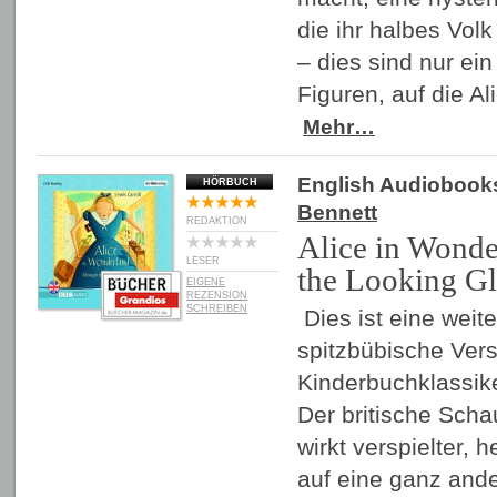
die ihr halbes Vol
– dies sind nur ein
Figuren, auf die Al
Mehr…
English Audiobook
HÖRBUCH
Bennett
REDAKTION
Alice in Wond
LESER
the Looking Gl
EIGENE
REZENSION
SCHREIBEN
Dies ist eine weit
spitzbübische Vers
Kinderbuchklassike
Der britische Scha
wirkt verspielter, 
auf eine ganz ande