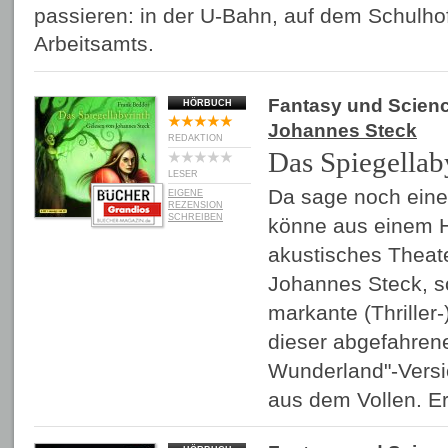
passieren: in der U-Bahn, auf dem Schulho
Arbeitsamts.
Fantasy und Scienc
HÖRBUCH
Johannes Steck
REDAKTION
Das Spiegellab
LESER
Da sage noch eine
EIGENE
REZENSION
SCHREIBEN
könne aus einem 
akustisches Theat
Johannes Steck, so
markante (Thriller-
dieser abgefahrene
Wunderland"-Versi
aus dem Vollen. 