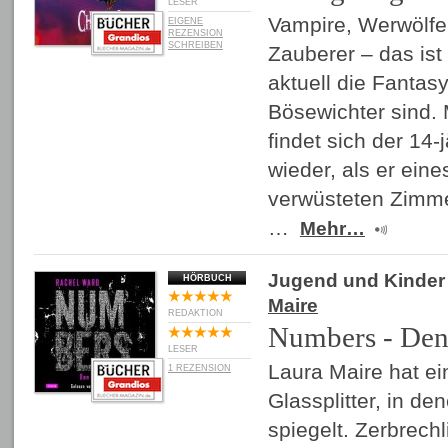
LESER
Vampire, Werwölf
EIGENE
REZENSION
SCHREIBEN
Zauberer – das ist
aktuell die Fantas
Bösewichter sind. 
findet sich der 14-
wieder, als er ein
verwüsteten Zimme
…
Mehr…
Jugend und Kinder
HÖRBUCH
Maire
REDAKTION
Numbers - Den
LESER
Laura Maire hat e
1 REZENSION
Glassplitter, in de
spiegelt. Zerbrechl