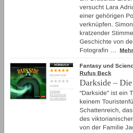
versucht Lara Adri
einer gehörigen Po
verknüpfen. Simon 
kratzender Stimme
Geschichte von der
Fotografin …
Meh
Fantasy und Scienc
HÖRBUCH
Rufus Beck
REDAKTION
Darkside – Die
LESER
"Darkside" ist ein 
EIGENE
REZENSION
SCHREIBEN
keinem Touristenfüh
Schattenreich, das
des viktorianische
von der Familie Ja