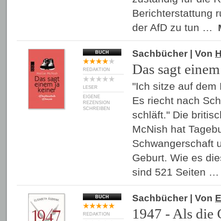
Berichterstattung 
der AfD zu tun …
Sachbücher
| Von
H
BUCH
Das sagt einem 
REDAKTION
"Ich sitze auf dem
LESER
EIGENE
Es riecht nach Sc
REZENSION
SCHREIBEN
schläft." Die briti
McNish hat Tagebuc
Schwangerschaft u
Geburt. Wie es die
sind 521 Seiten 
Sachbücher
| Von
E
BUCH
1947 - Als die
REDAKTION