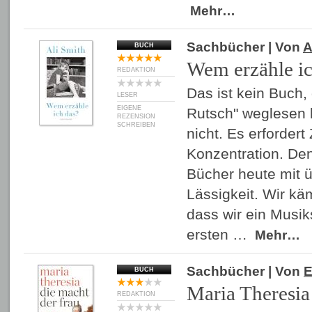
Mehr…
Sachbücher
| Von
A
BUCH
Wem erzähle ic
REDAKTION
Das ist kein Buch,
LESER
EIGENE
Rutsch" weglesen 
REZENSION
SCHREIBEN
nicht. Es erfordert 
Konzentration. De
Bücher heute mit 
Lässigkeit. Wir kä
dass wir ein Musik
ersten …
Mehr…
Sachbücher
| Von
E
BUCH
Maria Theresia
REDAKTION