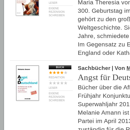
Maria Theresia von
LESER
EIGENE
300. Geburtstag im
REZENSION
SCHREIBEN
gehört zu den gro
Weltgeschichte. Si
Jahre, schmiedete 
Im Gegensatz zu El
England oder Kath
Sachbücher
| Von
M
BUCH
Angst für Deut
REDAKTION
Bücher über die A
LESER
EIGENE
Frühjahr Konjunktu
REZENSION
SCHREIBEN
Superwahljahr 201
Melanie Amann ist
Partei im April 2
zuständig für die