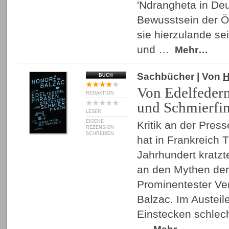
'Ndrangheta in Deu
Bewusstsein der Öf
sie hierzulande sei
und …
Mehr…
Sachbücher
| Von
H
BUCH
Von Edelfedern
REDAKTION
und Schmierfi
LESER
EIGENE
Kritik an der Pres
REZENSION
SCHREIBEN
hat in Frankreich T
Jahrhundert kratzte
an den Mythen der
Prominentester Ver
Balzac. Im Austeile
Einstecken schlec
…