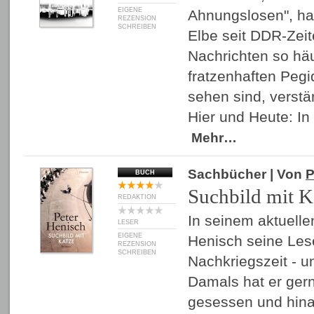
EIGENE
Ahnungslosen", haf
REZENSION
SCHREIBEN
Elbe seit DDR-Zeit
Nachrichten so häu
fratzenhaften Peg
sehen sind, verstä
Hier und Heute: In
Mehr…
Sachbücher
| Von
P
BUCH
Suchbild mit K
REDAKTION
In seinem aktuelle
LESER
EIGENE
Henisch seine Les
REZENSION
SCHREIBEN
Nachkriegszeit - un
Damals hat er ger
gesessen und hina