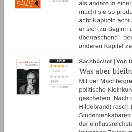
1 REZENSION
als andere in ein
macht sie so produ
acht Kapiteln acht
er sich zu Beginn 
überraschend - der
anderen Kapitel z
Sachbücher
| Von
D
BUCH
Was aber bleib
REDAKTION
Mit der Machtergre
LESER
1 REZENSION
politische Kleinku
geschehen. Nach d
Hildebrandt rasch
Studentenkabarett
der einflussreichs