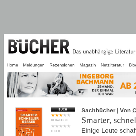
Home
Meldungen
Rezensionen
Magazin
Netzliteratur
Blo
Sachbücher
| Von
C
BUCH
Smarter, schnel
REDAKTION
Einige Leute scha
LESER