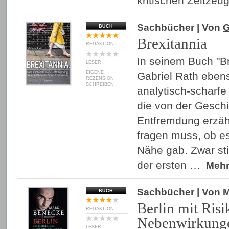
kritischen Zeitze
Sachbücher
| Von
G
BUCH
Brexitannia
REDAKTION
In seinem Buch "Br
LESER
EIGENE
Gabriel Rath ebens
REZENSION
SCHREIBEN
analytisch-scharf
die von der Geschi
Entfremdung erzäh
fragen muss, ob es
Nähe gab. Zwar sti
der ersten …
Meh
Sachbücher
| Von
M
BUCH
Berlin mit Ris
REDAKTION
Nebenwirkung
LESER