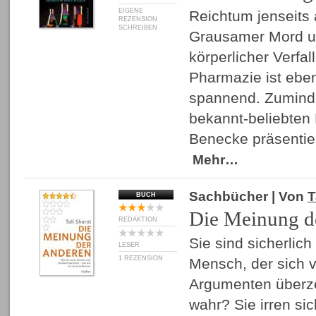
EIGENE
Reichtum jenseits a
REZENSION
SCHREIBEN
Grausamer Mord un
körperlicher Verfal
Pharmazie ist ebe
spannend. Zumind
bekannt-beliebten
Benecke präsentier
Mehr…
Sachbücher
| Von
T
BUCH
Die Meinung d
REDAKTION
Sie sind sicherlich
LESER
1 REZENSION
Mensch, der sich v
Argumenten überze
wahr? Sie irren si