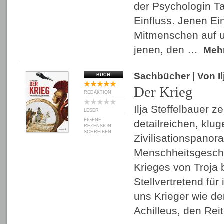
der Psychologin Ta
Einfluss. Jenen Ei
Mitmenschen auf 
jenen, den …
Meh
Sachbücher
| Von
I
BUCH
Der Krieg
REDAKTION
Ilja Steffelbauer z
LESER
EIGENE
detailreichen, klu
REZENSION
SCHREIBEN
Zivilisationspanor
Menschheitsgeschi
Krieges von Troja 
Stellvertretend für
uns Krieger wie de
Achilleus, den Rei