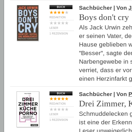
Sachbücher
| Von
J
BUCH
Boys don't cry
REDAKTION
Als Jack Urwin zeh
LESER
1 REZENSION
er seinen Vater, de
Hause geblieben wa
"Besser", sagte de
Narbengewebe in 
verriet, dass er v
einen Herzinfarkt
Sachbücher
| Von
P
BUCH
Drei Zimmer, 
REDAKTION
Schmuddelecken gi
LESER
1 REZENSION
ist eine der Erken
Leser unweigerlic