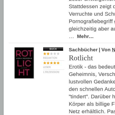
Stattdessen zeigt 
Verruchte und Sc
Pornografiebegriff
gleichzeitig aber 
…
Mehr…
Sachbücher
| Von
N
BUCH
Rotlicht
REDAKTION
Erotik - das bedeut
LESER
1 REZENSION
Geheimnis, Verschl
lustvollen Gedank
den schnellen Auto
"tindert". Darüber 
Körper als billige 
Netz erhältlich. P