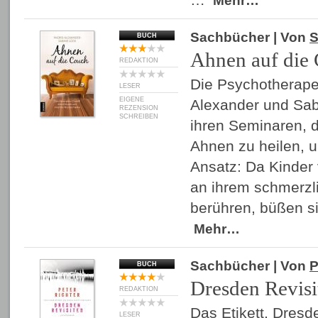
Mehr…
Sachbücher
| Von
S
BUCH
Ahnen auf die
REDAKTION
Die Psychotherape
LESER
EIGENE
Alexander und Sab
REZENSION
SCHREIBEN
ihren Seminaren, 
Ahnen zu heilen, u
Ansatz: Da Kinder 
an ihrem schmerzl
berühren, büßen si
Mehr…
Sachbücher
| Von
P
BUCH
Dresden Revisi
REDAKTION
Das Etikett, Dresde
LESER