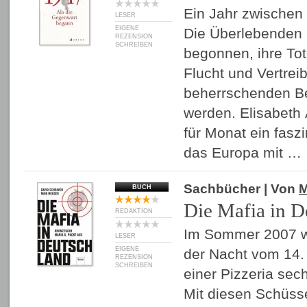
Ein Jahr zwischen
LESER
EIGENE
Die Überlebenden
REZENSION
SCHREIBEN
begonnen, ihre Tot
Flucht und Vertrei
beherrschenden B
werden. Elisabeth 
für Monat ein fasz
das Europa mit …
Sachbücher
| Von
M
BUCH
Die Mafia in D
REDAKTION
Im Sommer 2007 wu
LESER
EIGENE
der Nacht vom 14. 
REZENSION
SCHREIBEN
einer Pizzeria se
Mit diesen Schüss