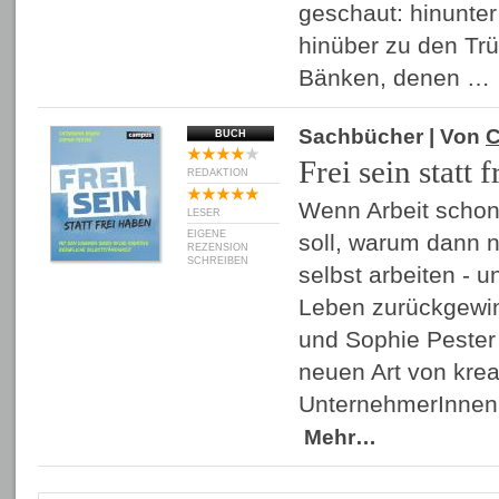
geschaut: hinunter
hinüber zu den T
Bänken, denen …
Sachbücher
| Von
C
BUCH
Frei sein statt 
REDAKTION
Wenn Arbeit schon
LESER
EIGENE
soll, warum dann ni
REZENSION
SCHREIBEN
selbst arbeiten - 
Leben zurückgewin
und Sophie Pester
neuen Art von krea
UnternehmerInnen,
Mehr…